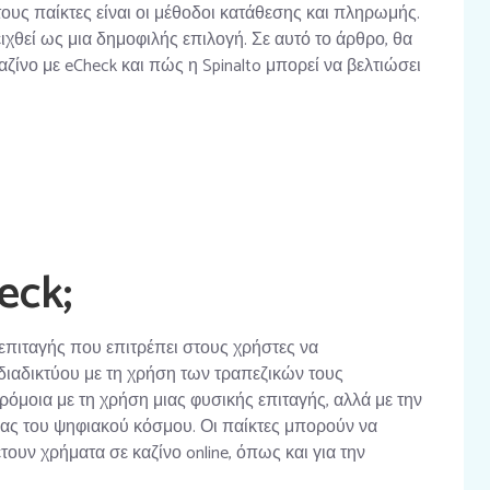
ους παίκτες είναι οι μέθοδοι κατάθεσης και πληρωμής.
ιχθεί ως μια δημοφιλής επιλογή. Σε αυτό το άρθρο, θα
ίνο με eCheck και πώς η Spinalto μπορεί να βελτιώσει
eck;
 επιταγής που επιτρέπει στους χρήστες να
αδικτύου με τη χρήση των τραπεζικών τους
όμοια με τη χρήση μιας φυσικής επιταγής, αλλά με την
ίας του ψηφιακού κόσμου. Οι παίκτες μπορούν να
ουν χρήματα σε καζίνο online, όπως και για την