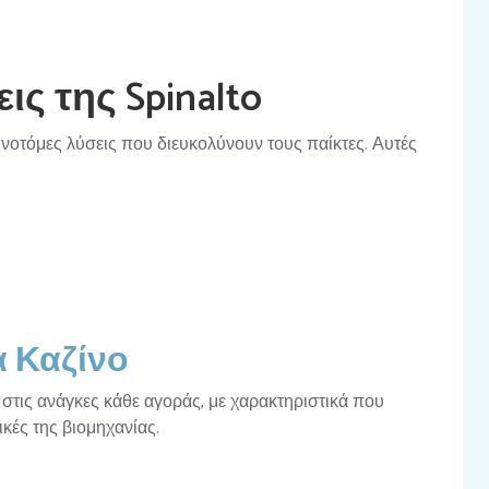
ς της Spinalto
ινοτόμες λύσεις που διευκολύνουν τους παίκτες. Αυτές
 Καζίνο
στις ανάγκες κάθε αγοράς, με χαρακτηριστικά που
ικές της βιομηχανίας.