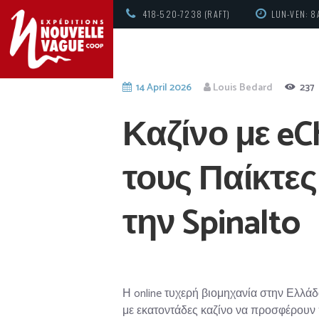
418-520-7238 (RAFT)
LUN-VEN: 8
14 April 2026
Louis Bedard
237
Καζίνο με eC
τους Παίκτε
την Spinalto
Η online τυχερή βιομηχανία στην Ελλάδ
με εκατοντάδες καζίνο να προσφέρουν