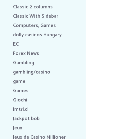
Classic 2 columns
Classic With Sidebar
Computers, Games
dolly casinos Hungary
EC
Forex News
Gambling
gambling/casino
game
Games
Giochi
imtri.cl
Jackpot bob
Jeux
Jeux de Casino Millioner