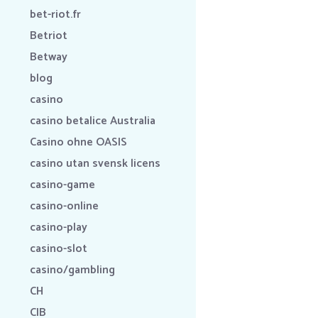
bet-riot.fr
Betriot
Betway
blog
casino
casino betalice Australia
Casino ohne OASIS
casino utan svensk licens
casino-game
casino-online
casino-play
casino-slot
casino/gambling
CH
CIB