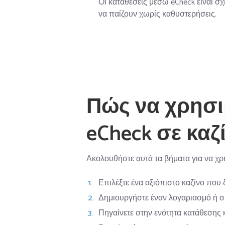
Οι καταθέσεις μέσω eCheck είναι σ
να παίζουν χωρίς καθυστερήσεις.
Πώς να χρησι
eCheck σε καζ
Ακολουθήστε αυτά τα βήματα για να χρη
Επιλέξτε ένα αξιόπιστο καζίνο που 
Δημιουργήστε έναν λογαριασμό ή σ
Πηγαίνετε στην ενότητα κατάθεσης 