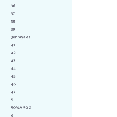
36
37
38
39
3enraya.es
41
42
43
44
45
46
47
5
50%A 50 Z
6