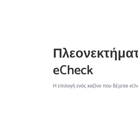
Πλεονεκτήματ
eCheck
Η επιλογή ενός καζίνο που δέχεται eC