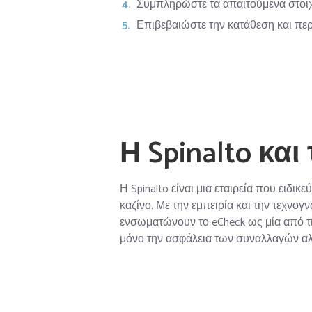
Συμπληρώστε τα απαιτούμενα στοιχ
Επιβεβαιώστε την κατάθεση και περ
Η Spinalto και
Η Spinalto είναι μια εταιρεία που ειδικ
καζίνο. Με την εμπειρία και την τεχνογ
ενσωματώνουν το eCheck ως μία από τι
μόνο την ασφάλεια των συναλλαγών αλλά