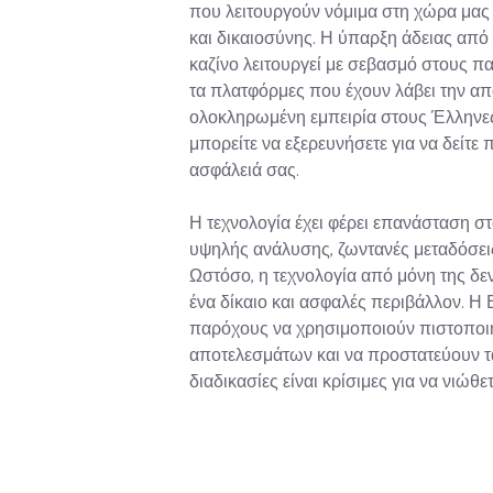
που λειτουργούν νόμιμα στη χώρα μας
και δικαιοσύνης. Η ύπαρξη άδειας από 
καζίνο λειτουργεί με σεβασμό στους π
τα πλατφόρμες που έχουν λάβει την απα
ολοκληρωμένη εμπειρία στους Έλληνες 
μπορείτε να εξερευνήσετε για να δείτε 
ασφάλειά σας.
Η τεχνολογία έχει φέρει επανάσταση 
υψηλής ανάλυσης, ζωντανές μεταδόσεις
Ωστόσο, η τεχνολογία από μόνη της δεν 
ένα δίκαιο και ασφαλές περιβάλλον. Η
παρόχους να χρησιμοποιούν πιστοποιημ
αποτελεσμάτων και να προστατεύουν τα
διαδικασίες είναι κρίσιμες για να νιώθ