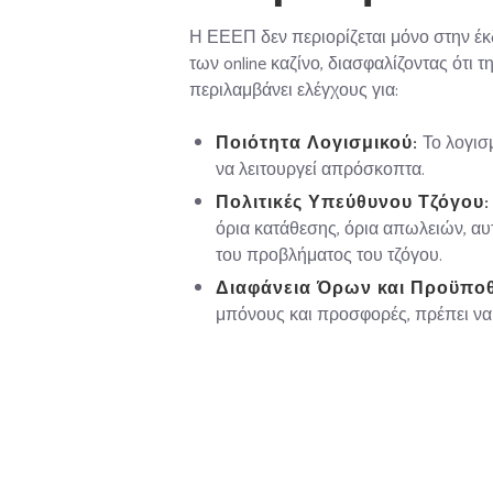
Η ΕΕΕΠ δεν περιορίζεται μόνο στην έκ
των online καζίνο, διασφαλίζοντας ότι τ
περιλαμβάνει ελέγχους για:
Ποιότητα Λογισμικού:
Το λογισμ
να λειτουργεί απρόσκοπτα.
Πολιτικές Υπεύθυνου Τζόγου:
όρια κατάθεσης, όρια απωλειών, αυ
του προβλήματος του τζόγου.
Διαφάνεια Όρων και Προϋπο
μπόνους και προσφορές, πρέπει να ε