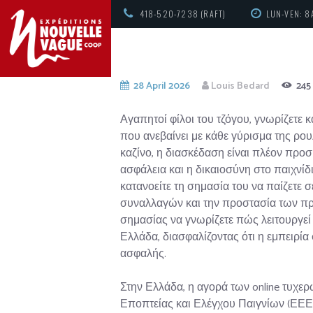
418-520-7238 (RAFT)
LUN-VEN: 8
28 April 2026
Louis Bedard
245
Αγαπητοί φίλοι του τζόγου, γνωρίζετε 
που ανεβαίνει με κάθε γύρισμα της ρου
καζίνο, η διασκέδαση είναι πλέον προσ
ασφάλεια και η δικαιοσύνη στο παιχνίδι
κατανοείτε τη σημασία του να παίζετε 
συναλλαγών και την προστασία των προ
σημασίας να γνωρίζετε πώς λειτουργεί 
Ελλάδα, διασφαλίζοντας ότι η εμπειρία 
ασφαλής.
Στην Ελλάδα, η αγορά των online τυχε
Εποπτείας και Ελέγχου Παιγνίων (ΕΕΕΠ)