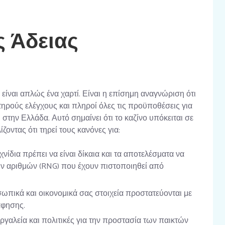
ς Άδειας
είναι απλώς ένα χαρτί. Είναι η επίσημη αναγνώριση ότι
στηρούς ελέγχους και πληροί όλες τις προϋποθέσεις για
 στην Ελλάδα. Αυτό σημαίνει ότι το καζίνο υπόκειται σε
ζοντας ότι τηρεί τους κανόνες για:
χνίδια πρέπει να είναι δίκαια και τα αποτελέσματα να
ν αριθμών (RNG) που έχουν πιστοποιηθεί από
ωπικά και οικονομικά σας στοιχεία προστατεύονται με
άφησης.
γαλεία και πολιτικές για την προστασία των παικτών