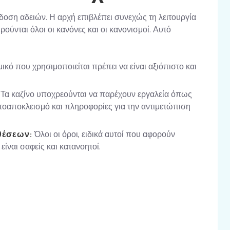
δοση αδειών. Η αρχή επιβλέπει συνεχώς τη λειτουργία
ηρούνται όλοι οι κανόνες και οι κανονισμοί. Αυτό
ικό που χρησιμοποιείται πρέπει να είναι αξιόπιστο και
Τα καζίνο υποχρεούνται να παρέχουν εργαλεία όπως
τοαποκλεισμό και πληροφορίες για την αντιμετώπιση
θέσεων:
Όλοι οι όροι, ειδικά αυτοί που αφορούν
ίναι σαφείς και κατανοητοί.