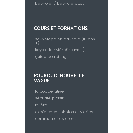
bachelor / bachelorettes
COURS ET FORMATIONS
sauvetage en eau vive (18 ans
+)
kayak de rivière(14 ans +)
guide de rafting
POURQUOI NOUVELLE
VAGUE
la coopérative
sécurité plaisir
rivière
expérience : photos et vidéos
commentaires clients