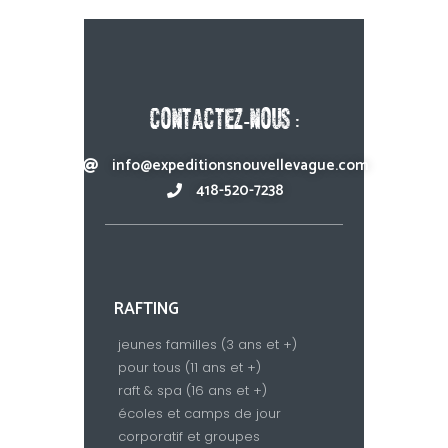
CONTACTEZ-NOUS :
info@expeditionsnouvellevague.com
418-520-7238​
RAFTING
jeunes familles (3 ans et +)
pour tous (11 ans et +)
raft & spa (16 ans et +)
écoles et camps de jour
corporatif et groupes