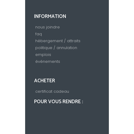
INFORMATION
nous joindre
faq
hébergement / attraits
politique / annulation
emplois
événements
ACHETER
certificat cadeau
POUR VOUS RENDRE :