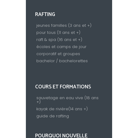
RAFTING
jeunes familles (3 ans et +)
pour tous (11 ans et +)
raft & spa (16 ans et +)
écoles et camps de jour
corporatif et groupes
bachelor / bachelorettes
COURS ET FORMATIONS
sauvetage en eau vive (18 ans
+)
kayak de rivière(14 ans +)
guide de rafting
POURQUOI NOUVELLE