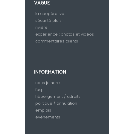
VAGUE
la coopérative
sécurité plaisir
rivière
expérience : photos et vidéos
commentaires clients
INFORMATION
nous joindre
faq
hébergement / attraits
politique / annulation
emplois
événements