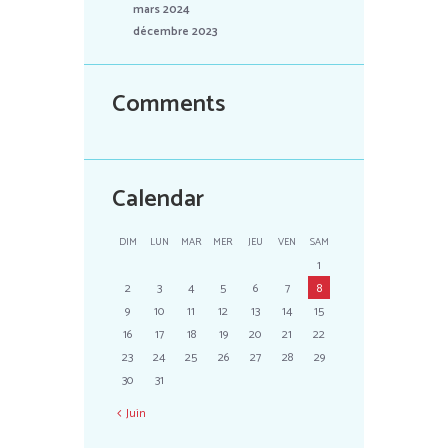
mars 2024
décembre 2023
Comments
Calendar
DIM
LUN
MAR
MER
JEU
VEN
SAM
1
2
3
4
5
6
7
8
9
10
11
12
13
14
15
16
17
18
19
20
21
22
23
24
25
26
27
28
29
30
31
Juin