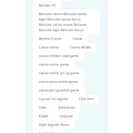
Bdmbet FR
Betscore casino Betscore casino
login Betscore casino bonus
Betscore casino review Betscore
Betscore login Betscore bonus
Betzino France
Canoe
Casea casino
Casino Bet365
casino chicken road game
casino online game
casino online pin up game
casino pinco online game
casino pin up online game
Casinos sin registro
Click here
Cotes
duelcasino
Elabet
fatpirate
flight legends demo