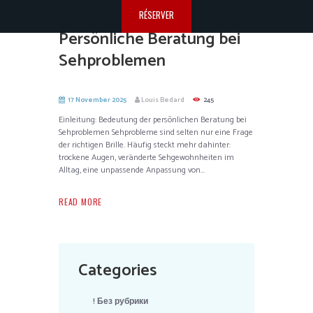
RÉSERVER
Persönliche Beratung bei
Sehproblemen
17 November 2025
Louis Bedard
245
Einleitung: Bedeutung der persönlichen Beratung bei
Sehproblemen Sehprobleme sind selten nur eine Frage
der richtigen Brille. Häufig steckt mehr dahinter:
trockene Augen, veränderte Sehgewohnheiten im
Alltag, eine unpassende Anpassung von...
READ MORE
Categories
! Без рубрики