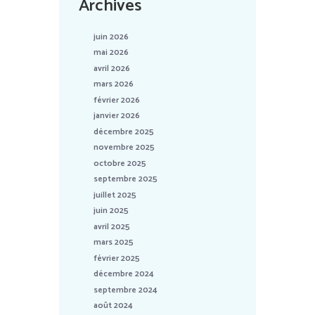
Archives
juin 2026
mai 2026
avril 2026
mars 2026
février 2026
janvier 2026
décembre 2025
novembre 2025
octobre 2025
septembre 2025
juillet 2025
juin 2025
avril 2025
mars 2025
février 2025
décembre 2024
septembre 2024
août 2024