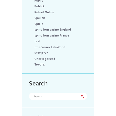
Public
Publick
Retrait Online
Spellen
Spiele
spino bon casino England
spino bon casino France
test
tmeCasino_LakiWorld
ufavip777
Uncategorized
Текста
Search