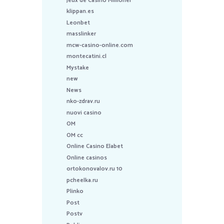
Jeux de Casino Millioner
klippan.es
Leonbet
masslinker
mcw-casino-online.com
montecatini.cl
Mystake
new
News
nko-zdrav.ru
nuovi casino
OM
OM cc
Online Casino Elabet
Online casinos
ortokonovalov.ru 10
pcheelka.ru
Plinko
Post
Postv