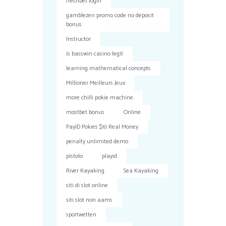
freshbet login
gamblezen promo code no deposit
bonus
Instructor
is basswin casino legit
learning mathematical concepts
Millioner Meilleurs Jeux
more chilli pokie machine
mostbet bonus
Online
PayID Pokies $10 Real Money
penalty unlimited demo
pistolo
playid
River Kayaking
Sea Kayaking
siti di slot online
siti slot non aams
sportwetten