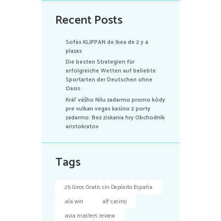
Recent Posts
Sofás KLIPPAN de Ikea de 2 y 4
plazas
Die besten Strategien für
erfolgreiche Wetten auf beliebte
Sportarten der Deutschen ohne
Oasis
Kráľ vášho Nílu zadarmo promo kódy
pre vulkan vegas kasíno 2 porty
zadarmo: Bez získania hry Obchodník
aristokratov
Tags
25 Giros Gratis sin Depósito España
ala win
alf casino
avia masters review