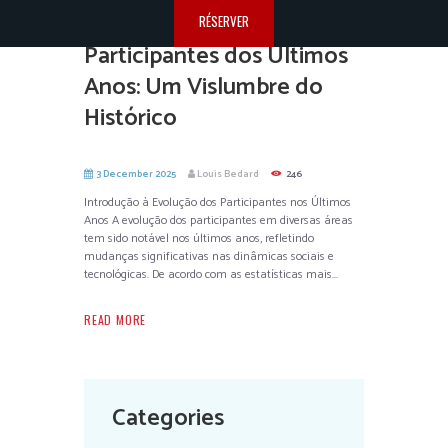
RÉSERVER
Participantes dos Últimos
Anos: Um Vislumbre do
Histórico
3 December 2025
Louis Bedard
246
Introdução à Evolução dos Participantes nos Últimos
Anos A evolução dos participantes em diversas áreas
tem sido notável nos últimos anos, refletindo
mudanças significativas nas dinâmicas sociais e
tecnológicas. De acordo com as estatísticas mais...
READ MORE
Categories