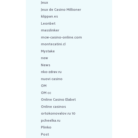
Jeux
Jeux de Casino Millioner
klippan.es
Leonbet
masslinker
mcw-casino-online.com
montecatini.cl
Mystake
new
News
nko-zdrav.ru
nuovi casino
OM
OM cc
Online Casino Elabet
Online casinos
ortokonovalov.ru 10
pcheelka.ru
Plinko
Post