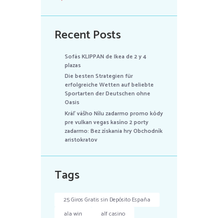
Recent Posts
Sofás KLIPPAN de Ikea de 2 y 4
plazas
Die besten Strategien für
erfolgreiche Wetten auf beliebte
Sportarten der Deutschen ohne
Oasis
Kráľ vášho Nílu zadarmo promo kódy
pre vulkan vegas kasíno 2 porty
zadarmo: Bez získania hry Obchodník
aristokratov
Tags
25 Giros Gratis sin Depósito España
ala win
alf casino