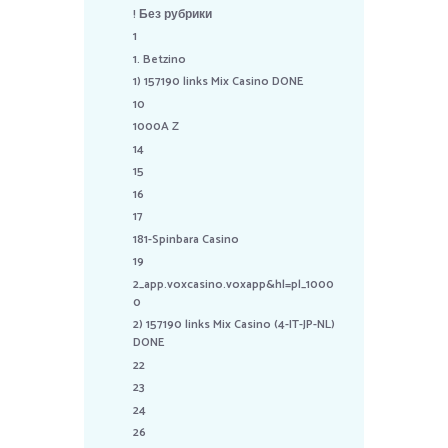
! Без рубрики
1
1. Betzino
1) 157190 links Mix Casino DONE
10
1000A Z
14
15
16
17
181-Spinbara Casino
19
2_app.voxcasino.voxapp&hl=pl_1000
0
2) 157190 links Mix Casino (4-IT-JP-NL)
DONE
22
23
24
26