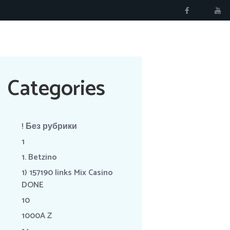
RÉSERVER
Categories
! Без рубрики
1
1. Betzino
1) 157190 links Mix Casino
DONE
10
1000A Z