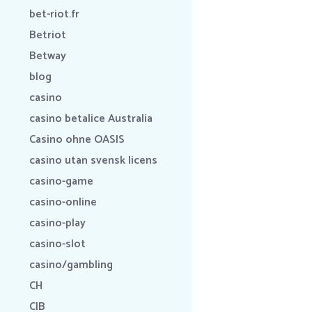
bet-riot.fr
Betriot
Betway
blog
casino
casino betalice Australia
Casino ohne OASIS
casino utan svensk licens
casino-game
casino-online
casino-play
casino-slot
casino/gambling
CH
CIB