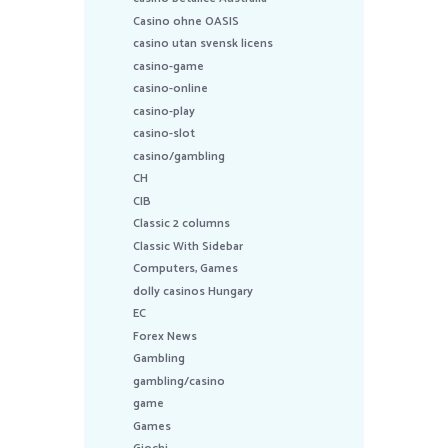
Casino ohne OASIS
casino utan svensk licens
casino-game
casino-online
casino-play
casino-slot
casino/gambling
CH
CIB
Classic 2 columns
Classic With Sidebar
Computers, Games
dolly casinos Hungary
EC
Forex News
Gambling
gambling/casino
game
Games