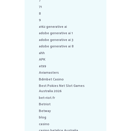
7
71
8
9
a16z generative ai
adobe generative ai 1
adobe generative ai 3
adobe generative ai 8
ahh
APK
at99
Aviamasters
Bdmbet Casino
Best Pokies Net Slot Games
Australia 2026
bet-riot.fr
Betriot
Betway
blog
casino
casino betalice Australia