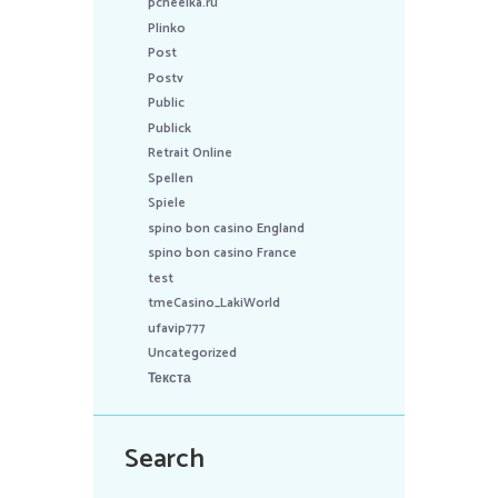
pcheelka.ru
Plinko
Post
Postv
Public
Publick
Retrait Online
Spellen
Spiele
spino bon casino England
spino bon casino France
test
tmeCasino_LakiWorld
ufavip777
Uncategorized
Текста
Search