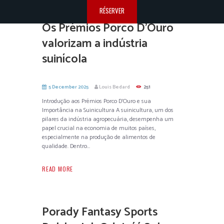
RÉSERVER
Os Prémios Porco D’Ouro
valorizam a indústria
suinícola
5 December 2025
Louis Bedard
251
Introdução aos Prémios Porco D’Ouro e sua
Importância na Suinicultura A suinicultura, um dos
pilares da indústria agropecuária, desempenha um
papel crucial na economia de muitos países,
especialmente na produção de alimentos de
qualidade. Dentro...
READ MORE
Porady Fantasy Sports