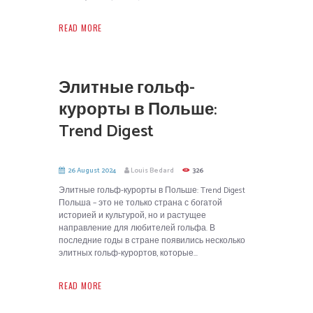
READ MORE
Элитные гольф-
курорты в Польше:
Trend Digest
26 August 2024
Louis Bedard
326
Элитные гольф-курорты в Польше: Trend Digest
Польша – это не только страна с богатой
историей и культурой, но и растущее
направление для любителей гольфа. В
последние годы в стране появились несколько
элитных гольф-курортов, которые...
READ MORE