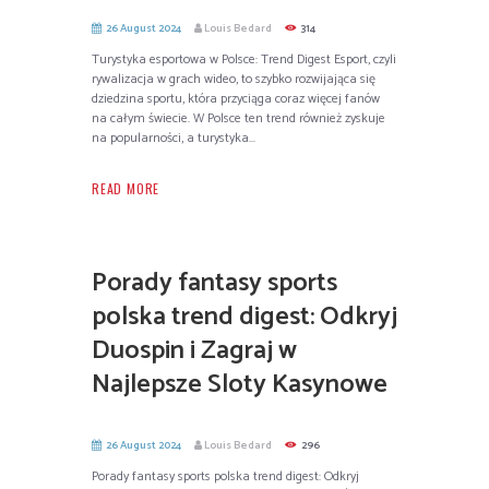
26 August 2024
Louis Bedard
314
Turystyka esportowa w Polsce: Trend Digest Esport, czyli
rywalizacja w grach wideo, to szybko rozwijająca się
dziedzina sportu, która przyciąga coraz więcej fanów
na całym świecie. W Polsce ten trend również zyskuje
na popularności, a turystyka...
READ MORE
Porady fantasy sports
polska trend digest: Odkryj
Duospin i Zagraj w
Najlepsze Sloty Kasynowe
26 August 2024
Louis Bedard
296
Porady fantasy sports polska trend digest: Odkryj