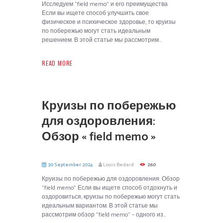
Исследуем "field memo" и его преимущества
Если вы ищете способ улучшить свое
физическое и психическое здоровье, то круизы
по побережью могут стать идеальным
решением. В этой статье мы рассмотрим...
READ MORE
Круизы по побережью
для оздоровления:
Обзор « field memo »
30 September 2024
Louis Bedard
260
Круизы по побережью для оздоровления: Обзор
"field memo" Если вы ищете способ отдохнуть и
оздоровиться, круизы по побережью могут стать
идеальным вариантом. В этой статье мы
рассмотрим обзор "field memo" – одного из...