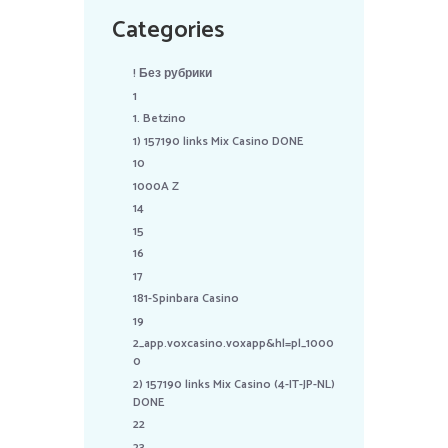
Categories
! Без рубрики
1
1. Betzino
1) 157190 links Mix Casino DONE
10
1000A Z
14
15
16
17
181-Spinbara Casino
19
2_app.voxcasino.voxapp&hl=pl_1000
0
2) 157190 links Mix Casino (4-IT-JP-NL)
DONE
22
23