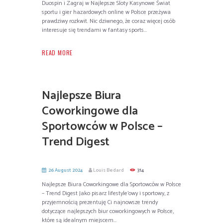
Duospin i Zagraj w Najlepsze Sloty Kasynowe Świat
sportu i gier hazardowych online w Polsce przeżywa
prawdziwy rozkwit. Nic dziwnego, że coraz więcej osób
interesuje się trendami w fantasy sports...
READ MORE
Najlepsze Biura
Coworkingowe dla
Sportowców w Polsce –
Trend Digest
26 August 2024
Louis Bedard
314
Najlepsze Biura Coworkingowe dla Sportowców w Polsce
– Trend Digest Jako pisarz lifestyle’owy i sportowy, z
przyjemnością prezentuję Ci najnowsze trendy
dotyczące najlepszych biur coworkingowych w Polsce,
które są idealnym miejscem...