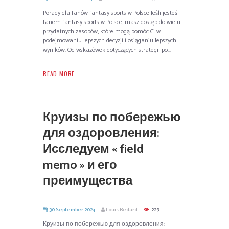
Porady dla fanów fantasy sports w Polsce Jeśli jesteś
fanem fantasy sports w Polsce, masz dostęp do wielu
przydatnych zasobów, które mogą pomóc Ci w
podejmowaniu lepszych decyzji i osiąganiu lepszych
wyników. Od wskazówek dotyczących strategii po...
READ MORE
Круизы по побережью
для оздоровления:
Исследуем « field
memo » и его
преимущества
30 September 2024
Louis Bedard
229
Круизы по побережью для оздоровления: