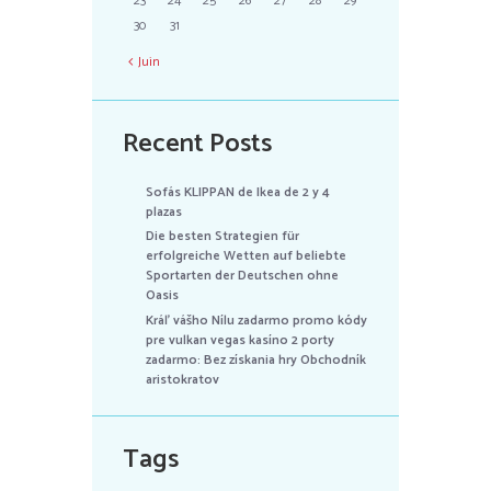
23
24
25
26
27
28
29
30
31
Juin
Recent Posts
Sofás KLIPPAN de Ikea de 2 y 4
plazas
Die besten Strategien für
erfolgreiche Wetten auf beliebte
Sportarten der Deutschen ohne
Oasis
Kráľ vášho Nílu zadarmo promo kódy
pre vulkan vegas kasíno 2 porty
zadarmo: Bez získania hry Obchodník
aristokratov
Tags