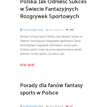
Polska: Jak Odnieść Sukces
w Świecie Fantazyjnych
Rozgrywek Sportowych
12 December 2024
Louis Bedard
288
Porady Fantasy Sports Polska: Jak Odnieść Sukces w
Świecie Fantazyjnych Rozgrywek Sportowych Świat
fantazyjnych rozgrywek sportowych, znany jako
fantasy sports, staje się coraz popularniejszy wśród
polskich fanów sportu. Czy wiesz, jak...
READ MORE
Porady dla fanów fantasy
sports w Polsce
12 December 2024
Louis Bedard
277