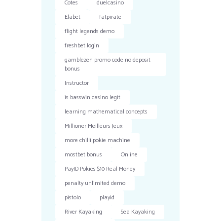
Cotes
duelcasino
Elabet
fatpirate
flight legends demo
freshbet login
gamblezen promo code no deposit
bonus
Instructor
is basswin casino legit
learning mathematical concepts
Millioner Meilleurs Jeux
more chilli pokie machine
mostbet bonus
Online
PayID Pokies $10 Real Money
penalty unlimited demo
pistolo
playid
River Kayaking
Sea Kayaking