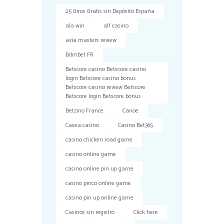
25 Giros Gratis sin Depósito España
ala win
alf casino
avia masters review
Bdmbet FR
Betscore casino Betscore casino
login Betscore casino bonus
Betscore casino review Betscore
Betscore login Betscore bonus
Betzino France
Canoe
Casea casino
Casino Bet365
casino chicken road game
casino online game
casino online pin up game
casino pinco online game
casino pin up online game
Casinos sin registro
Click here