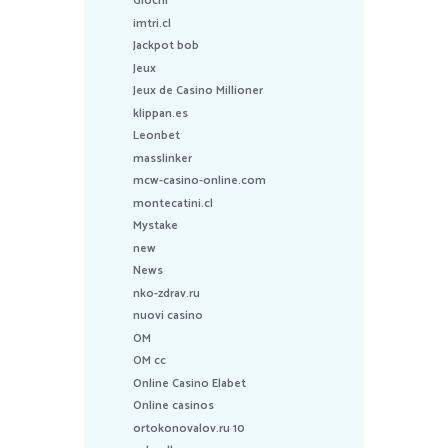
Giochi
imtri.cl
Jackpot bob
Jeux
Jeux de Casino Millioner
klippan.es
Leonbet
masslinker
mcw-casino-online.com
montecatini.cl
Mystake
new
News
nko-zdrav.ru
nuovi casino
OM
OM cc
Online Casino Elabet
Online casinos
ortokonovalov.ru 10