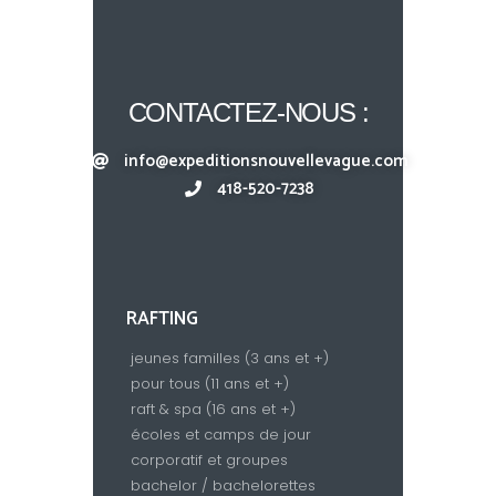
CONTACTEZ-NOUS :
info@expeditionsnouvellevague.com
418-520-7238​
RAFTING
jeunes familles (3 ans et +)
pour tous (11 ans et +)
raft & spa (16 ans et +)
écoles et camps de jour
corporatif et groupes
bachelor / bachelorettes