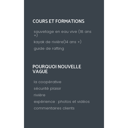
COURS ET FORMATIONS
sauvetage en eau vive (18 ans
+)
kayak de rivière(14 ans +)
guide de rafting
POURQUOI NOUVELLE
VAGUE
la coopérative
sécurité plaisir
rivière
expérience : photos et vidéos
commentaires clients