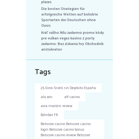
plazas
Die besten Strategien für
erfolgreiche Wetten auf beliebte
Sportarten der Deutschen ohne
Oasis
Kráľ vášho Nílu zadarmo promo kódy
pre vulkan vegas kasíno 2 porty
zadarmo: Bez získania hry Obchodník
aristokratov
Tags
25 Giros Gratis sin Depósito España
ala win
alf casino
avia masters review
Bdmbet FR
Betscore casino Betscore casino
login Betscore casino bonus
Betscore casino review Betscore