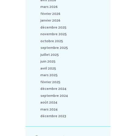
avril 2026
mars 2026
février 2026
janvier 2026
décembre 2025
novembre 2025
octobre 2025
septembre 2025
juillet 2025
juin 2025
avril 2025
mars 2025
février 2025
décembre 2024
septembre 2024
août 2024
mars 2024
décembre 2023