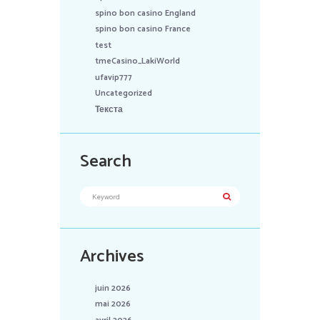
spino bon casino England
spino bon casino France
test
tmeCasino_LakiWorld
ufavip777
Uncategorized
Текста
Search
Archives
juin 2026
mai 2026