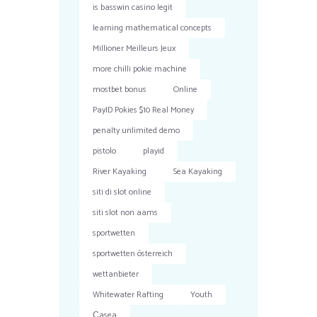
is basswin casino legit
learning mathematical concepts
Millioner Meilleurs Jeux
more chilli pokie machine
mostbet bonus
Online
PayID Pokies $10 Real Money
penalty unlimited demo
pistolo
playid
River Kayaking
Sea Kayaking
siti di slot online
siti slot non aams
sportwetten
sportwetten österreich
wettanbieter
Whitewater Rafting
Youth
Сasea