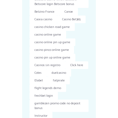
Betscore login Betscore bonus
Betzino France
Canoe
Casea casino
Casino Bet365
casino chicken road game
casino online game
casino online pin up game
casino pinco online game
casino pin up online game
Casinos sin registro
Click here
Cotes
duelcasino
Elabet
fatpirate
flight legends demo
freshbet login
gamblezen promo code no deposit
bonus
Instructor