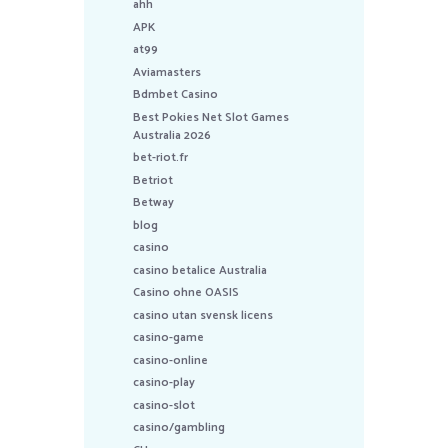
ahh
APK
at99
Aviamasters
Bdmbet Casino
Best Pokies Net Slot Games
Australia 2026
bet-riot.fr
Betriot
Betway
blog
casino
casino betalice Australia
Casino ohne OASIS
casino utan svensk licens
casino-game
casino-online
casino-play
casino-slot
casino/gambling