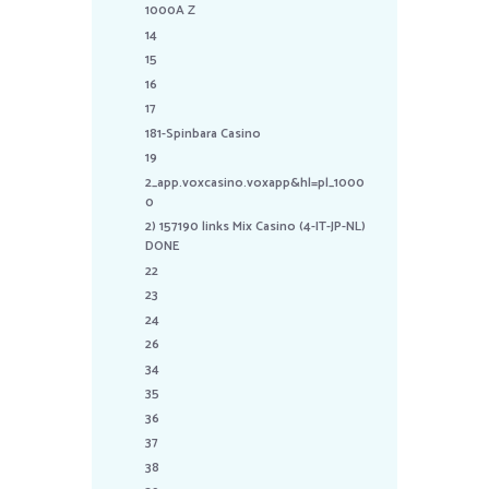
1000A Z
14
15
16
17
181-Spinbara Casino
19
2_app.voxcasino.voxapp&hl=pl_1000
0
2) 157190 links Mix Casino (4-IT-JP-NL)
DONE
22
23
24
26
34
35
36
37
38