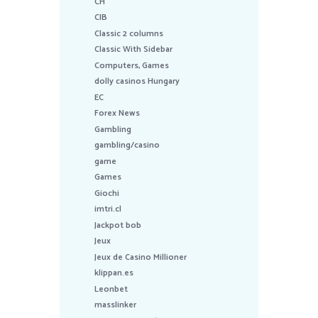
CH
CIB
Classic 2 columns
Classic With Sidebar
Computers, Games
dolly casinos Hungary
EC
Forex News
Gambling
gambling/casino
game
Games
Giochi
imtri.cl
Jackpot bob
Jeux
Jeux de Casino Millioner
klippan.es
Leonbet
masslinker