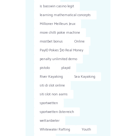
is basswin casino legit
learning mathematical concepts
Millioner Meilleurs Jeux
more chilli pokie machine
mostbet bonus
Online
PayID Pokies $10 Real Money
penalty unlimited demo
pistolo
playid
River Kayaking
Sea Kayaking
siti di slot online
siti slot non aams
sportwetten
sportwetten österreich
wettanbieter
Whitewater Rafting
Youth