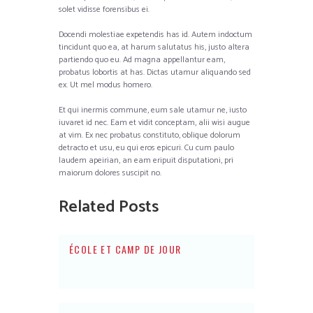
solet vidisse forensibus ei.
Docendi molestiae expetendis has id. Autem indoctum
tincidunt quo ea, at harum salutatus his, justo altera
partiendo quo eu. Ad magna appellantur eam,
probatus lobortis at has. Dictas utamur aliquando sed
ex. Ut mel modus homero.
Et qui inermis commune, eum sale utamur ne, iusto
iuvaret id nec. Eam et vidit conceptam, alii wisi augue
at vim. Ex nec probatus constituto, oblique dolorum
detracto et usu, eu qui eros epicuri. Cu cum paulo
laudem apeirian, an eam eripuit disputationi, pri
maiorum dolores suscipit no.
Related Posts
ÉCOLE ET CAMP DE JOUR