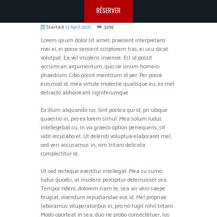
RÉSERVER
Started
12 April 2021
3293
Lorem ipsum dolor sit amet, praesent interpretaris
mei ei, ei posse senserit scriptorem has, ei usu dicat
volutpat. Ea vel insolens invenire. Est id possit
accumsan argumentum, quo ne unum homero
phaedrum. Cibo possit mentitum id per. Per posse
euismod id, mea virtute molestie qualisque eu, ex mel
detracto abhorreant signiferumque.
Ex illum aliquando ius. Sint postea qui id, pri ubique
quaestio in, pro ex lorem simul. Mea solum ludus
intellegebat cu, in vix graeco option persequeris, sit
vidit recusabo et. Ut deleniti voluptua elaboraret mel,
sed veri accusamus in, vim tritani delicata
complectitur te.
Ut sed recteque evertitur intellegat. Mea cu sumo
ludus quodsi, at insolens percipitur deterruisset sea.
Tempor ridens dolorem nam te, sea an vero saepe
feugiat, vivendum repudiandae eos id. Mel propriae
laboramus vituperatoribus ei, pro no fugit nihil tritani.
Modo oporteat in sea, duo ne probo consectetuer, ius