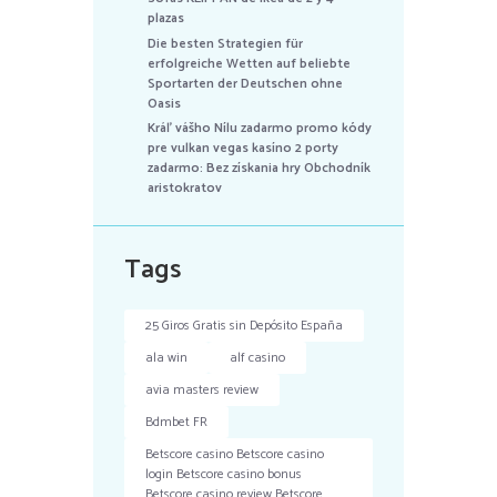
plazas
Die besten Strategien für
erfolgreiche Wetten auf beliebte
Sportarten der Deutschen ohne
Oasis
Kráľ vášho Nílu zadarmo promo kódy
pre vulkan vegas kasíno 2 porty
zadarmo: Bez získania hry Obchodník
aristokratov
Tags
25 Giros Gratis sin Depósito España
ala win
alf casino
avia masters review
Bdmbet FR
Betscore casino Betscore casino
login Betscore casino bonus
Betscore casino review Betscore