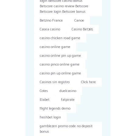
login Betscore casino bonus
Betscore casino review Betscore
Betscore login Betscore bonus
Betzino France
Canoe
Casea casino
Casino Bet365
casino chicken road game
casino online game
casino online pin up game
casino pinco online game
casino pin up online game
Casinos sin registro
Click here
Cotes
duelcasino
Elabet
fatpirate
flight legends demo
freshbet login
gamblezen promo code no deposit
bonus