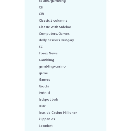
casino/gambling
CH
CIB
Classic 2 columns
Classic With Sidebar
Computers, Games
dolly casinos Hungary
EC
Forex News
Gambling
gambling/casino
game
Games
Giochi
imtri.cl
Jackpot bob
Jeux
Jeux de Casino Millioner
klippan.es
Leonbet