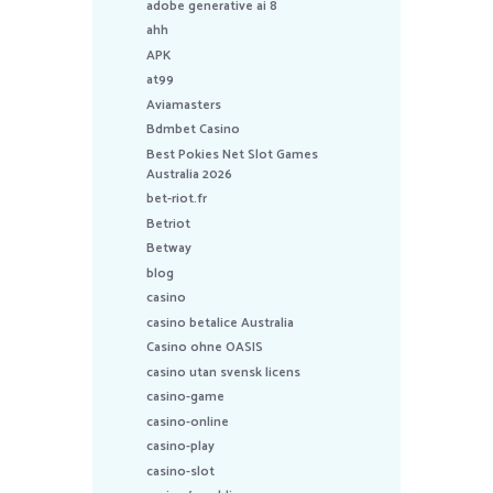
adobe generative ai 8
ahh
APK
at99
Aviamasters
Bdmbet Casino
Best Pokies Net Slot Games
Australia 2026
bet-riot.fr
Betriot
Betway
blog
casino
casino betalice Australia
Casino ohne OASIS
casino utan svensk licens
casino-game
casino-online
casino-play
casino-slot