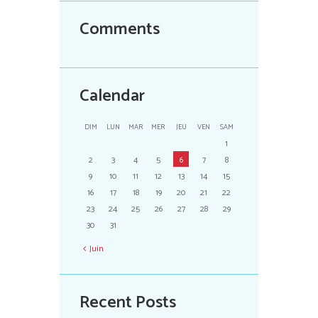
Comments
Calendar
DIM
LUN
MAR
MER
JEU
VEN
SAM
1
2
3
4
5
6
7
8
9
10
11
12
13
14
15
16
17
18
19
20
21
22
23
24
25
26
27
28
29
30
31
Juin
Recent Posts