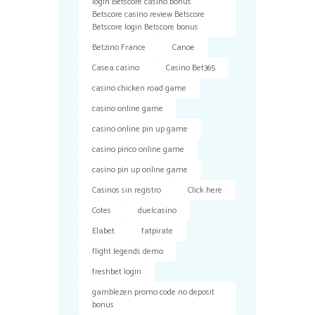
login Betscore casino bonus
Betscore casino review Betscore
Betscore login Betscore bonus
Betzino France
Canoe
Casea casino
Casino Bet365
casino chicken road game
casino online game
casino online pin up game
casino pinco online game
casino pin up online game
Casinos sin registro
Click here
Cotes
duelcasino
Elabet
fatpirate
flight legends demo
freshbet login
gamblezen promo code no deposit
bonus