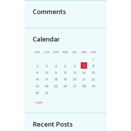
Comments
Calendar
DIM
LUN
MAR
MER
JEU
VEN
SAM
1
2
3
4
5
6
7
8
9
10
11
12
13
14
15
16
17
18
19
20
21
22
23
24
25
26
27
28
29
30
31
Juin
Recent Posts