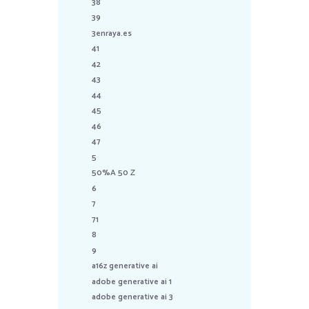
38
39
3enraya.es
41
42
43
44
45
46
47
5
50%A 50 Z
6
7
71
8
9
a16z generative ai
adobe generative ai 1
adobe generative ai 3