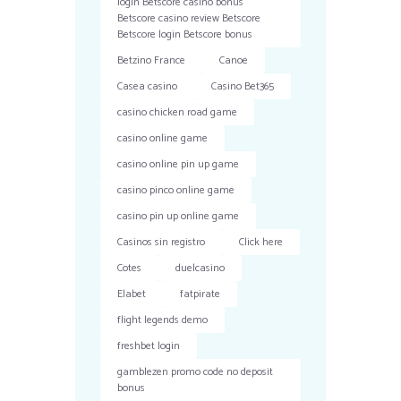
login Betscore casino bonus
Betscore casino review Betscore
Betscore login Betscore bonus
Betzino France
Canoe
Casea casino
Casino Bet365
casino chicken road game
casino online game
casino online pin up game
casino pinco online game
casino pin up online game
Casinos sin registro
Click here
Cotes
duelcasino
Elabet
fatpirate
flight legends demo
freshbet login
gamblezen promo code no deposit
bonus