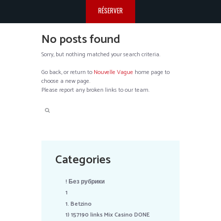
RÉSERVER
No posts found
Sorry, but nothing matched your search criteria.
Go back, or return to
Nouvelle Vague
home page to
choose a new page.
Please report any broken links to our team.
Categories
! Без рубрики
1
1. Betzino
1) 157190 links Mix Casino DONE