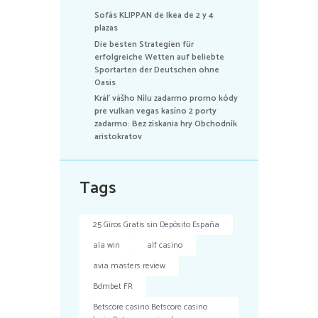
Sofás KLIPPAN de Ikea de 2 y 4
plazas
Die besten Strategien für
erfolgreiche Wetten auf beliebte
Sportarten der Deutschen ohne
Oasis
Kráľ vášho Nílu zadarmo promo kódy
pre vulkan vegas kasíno 2 porty
zadarmo: Bez získania hry Obchodník
aristokratov
Tags
25 Giros Gratis sin Depósito España
ala win
alf casino
avia masters review
Bdmbet FR
Betscore casino Betscore casino