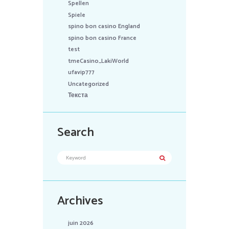
Spellen
Spiele
spino bon casino England
spino bon casino France
test
tmeCasino_LakiWorld
ufavip777
Uncategorized
Текста
Search
Archives
juin 2026