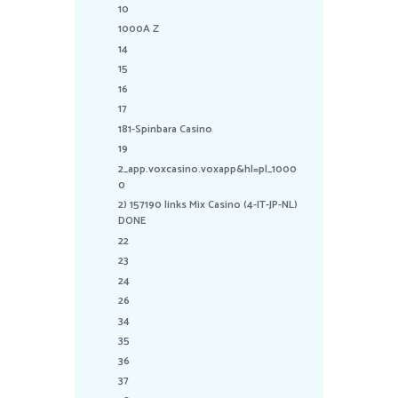
10
1000A Z
14
15
16
17
181-Spinbara Casino
19
2_app.voxcasino.voxapp&hl=pl_1000
0
2) 157190 links Mix Casino (4-IT-JP-NL)
DONE
22
23
24
26
34
35
36
37