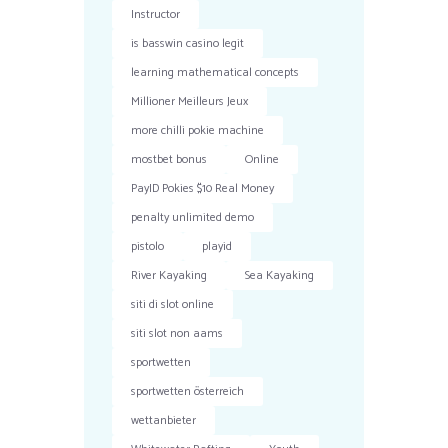
Instructor
is basswin casino legit
learning mathematical concepts
Millioner Meilleurs Jeux
more chilli pokie machine
mostbet bonus
Online
PayID Pokies $10 Real Money
penalty unlimited demo
pistolo
playid
River Kayaking
Sea Kayaking
siti di slot online
siti slot non aams
sportwetten
sportwetten österreich
wettanbieter