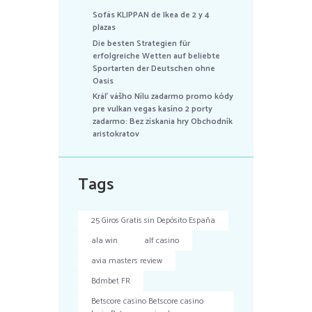
Sofás KLIPPAN de Ikea de 2 y 4
plazas
Die besten Strategien für
erfolgreiche Wetten auf beliebte
Sportarten der Deutschen ohne
Oasis
Kráľ vášho Nílu zadarmo promo kódy
pre vulkan vegas kasíno 2 porty
zadarmo: Bez získania hry Obchodník
aristokratov
Tags
25 Giros Gratis sin Depósito España
ala win
alf casino
avia masters review
Bdmbet FR
Betscore casino Betscore casino