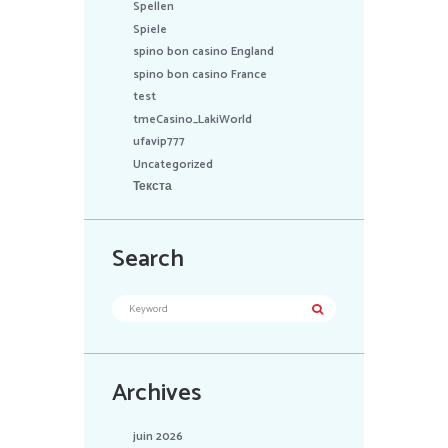
Spellen
Spiele
spino bon casino England
spino bon casino France
test
tmeCasino_LakiWorld
ufavip777
Uncategorized
Текста
Search
Archives
juin 2026