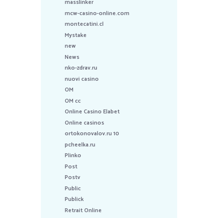
masslinker
mcw-casino-online.com
montecatini.cl
Mystake
new
News
nko-zdrav.ru
nuovi casino
OM
OM cc
Online Casino Elabet
Online casinos
ortokonovalov.ru 10
pcheelka.ru
Plinko
Post
Postv
Public
Publick
Retrait Online