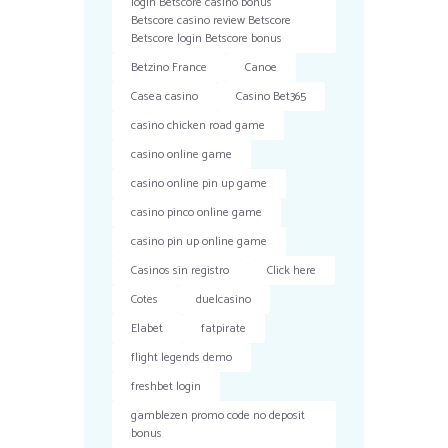
login Betscore casino bonus
Betscore casino review Betscore
Betscore login Betscore bonus
Betzino France
Canoe
Casea casino
Casino Bet365
casino chicken road game
casino online game
casino online pin up game
casino pinco online game
casino pin up online game
Casinos sin registro
Click here
Cotes
duelcasino
Elabet
fatpirate
flight legends demo
freshbet login
gamblezen promo code no deposit
bonus