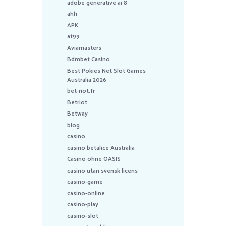
adobe generative ai 8
ahh
APK
at99
Aviamasters
Bdmbet Casino
Best Pokies Net Slot Games
Australia 2026
bet-riot.fr
Betriot
Betway
blog
casino
casino betalice Australia
Casino ohne OASIS
casino utan svensk licens
casino-game
casino-online
casino-play
casino-slot