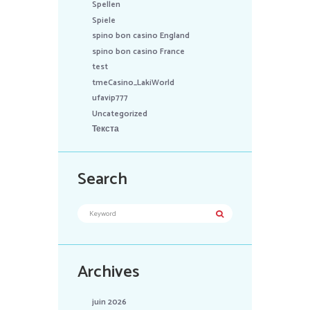
Spellen
Spiele
spino bon casino England
spino bon casino France
test
tmeCasino_LakiWorld
ufavip777
Uncategorized
Текста
Search
Archives
juin 2026