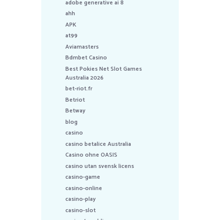
adobe generative ai 8
ahh
APK
at99
Aviamasters
Bdmbet Casino
Best Pokies Net Slot Games
Australia 2026
bet-riot.fr
Betriot
Betway
blog
casino
casino betalice Australia
Casino ohne OASIS
casino utan svensk licens
casino-game
casino-online
casino-play
casino-slot