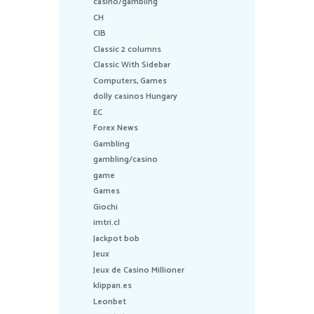
casino/gambling
CH
CIB
Classic 2 columns
Classic With Sidebar
Computers, Games
dolly casinos Hungary
EC
Forex News
Gambling
gambling/casino
game
Games
Giochi
imtri.cl
Jackpot bob
Jeux
Jeux de Casino Millioner
klippan.es
Leonbet