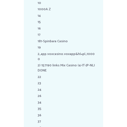
10
1000A Z
14
15
16
17
181-Spinbara Casino
19
2_app.voxcasino.voxapp&hl=pl_1000
0
2) 157190 links Mix Casino (4-IT-JP-NL)
DONE
22
23
24
26
34
35
36
37