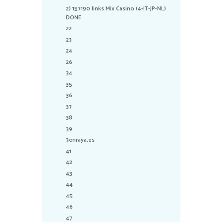
2) 157190 links Mix Casino (4-IT-JP-NL)
DONE
22
23
24
26
34
35
36
37
38
39
3enraya.es
41
42
43
44
45
46
47