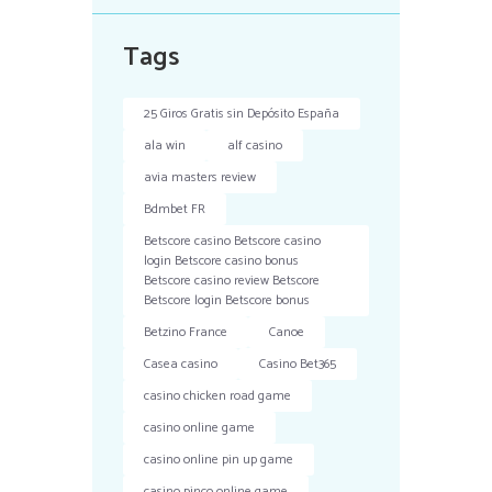
Tags
25 Giros Gratis sin Depósito España
ala win
alf casino
avia masters review
Bdmbet FR
Betscore casino Betscore casino
login Betscore casino bonus
Betscore casino review Betscore
Betscore login Betscore bonus
Betzino France
Canoe
Casea casino
Casino Bet365
casino chicken road game
casino online game
casino online pin up game
casino pinco online game