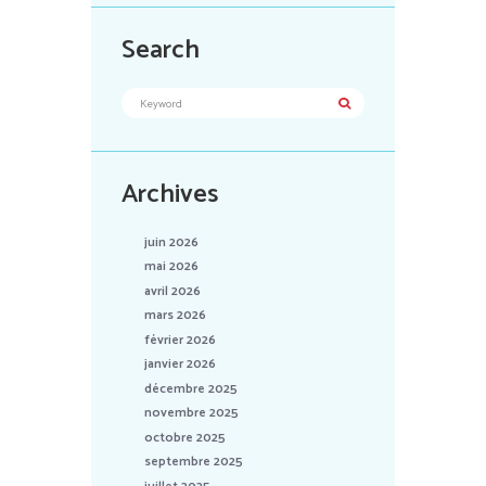
Search
Archives
juin 2026
mai 2026
avril 2026
mars 2026
février 2026
janvier 2026
décembre 2025
novembre 2025
octobre 2025
septembre 2025