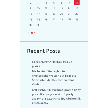
2
3
4
5
6
7
8
9
10
11
12
13
14
15
16
17
18
19
20
21
22
23
24
25
26
27
28
29
30
31
Juin
Recent Posts
Sofás KLIPPAN de Ikea de 2 y 4
plazas
Die besten Strategien für
erfolgreiche Wetten auf beliebte
Sportarten der Deutschen ohne
Oasis
Kráľ vášho Nílu zadarmo promo kódy
pre vulkan vegas kasíno 2 porty
zadarmo: Bez získania hry Obchodník
aristokratov