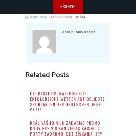
RÉSERVER
22 April 2026
Louis Bedard
264
About
Louis Bedard
Related Posts
DIE BESTEN STRATEGIEN FÜR
ERFOLGREICHE WETTEN AUF BELIEBTE
SPORTARTEN DER DEUTSCHEN OHNE
OASIS
KRÁĽ VÁŠHO NÍLU ZADARMO PROMO
KÓDY PRE VULKAN VEGAS KASÍNO 2
PORTY ZADARMO: BEZ ZÍSKANIA HRY