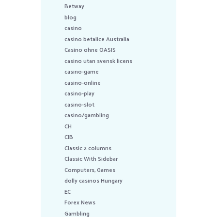
Betway
blog
casino
casino betalice Australia
Casino ohne OASIS
casino utan svensk licens
casino-game
casino-online
casino-play
casino-slot
casino/gambling
CH
CIB
Classic 2 columns
Classic With Sidebar
Computers, Games
dolly casinos Hungary
EC
Forex News
Gambling