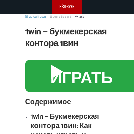
RÉSERVER
29 April 2026
Louis Bedard
262
1win — букмекерская
контора 1вин
▶️
ИГРАТЬ
Содержимое
1win – Букмекерская
контора 1вин: Как