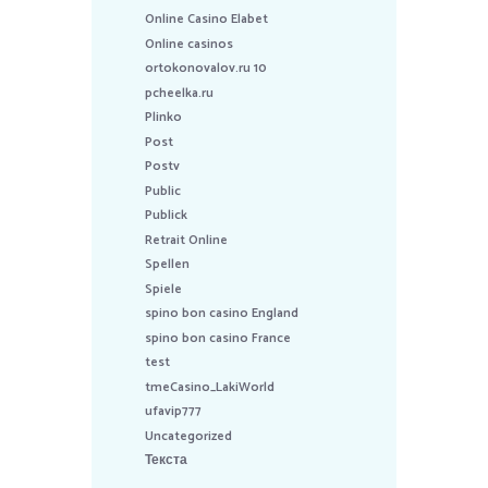
Online Casino Elabet
Online casinos
ortokonovalov.ru 10
pcheelka.ru
Plinko
Post
Postv
Public
Publick
Retrait Online
Spellen
Spiele
spino bon casino England
spino bon casino France
test
tmeCasino_LakiWorld
ufavip777
Uncategorized
Текста