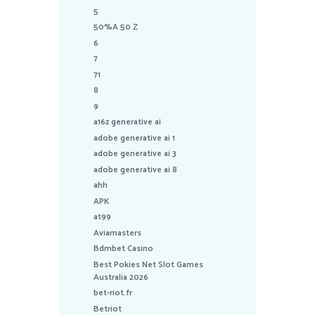
5
50%A 50 Z
6
7
71
8
9
a16z generative ai
adobe generative ai 1
adobe generative ai 3
adobe generative ai 8
ahh
APK
at99
Aviamasters
Bdmbet Casino
Best Pokies Net Slot Games
Australia 2026
bet-riot.fr
Betriot