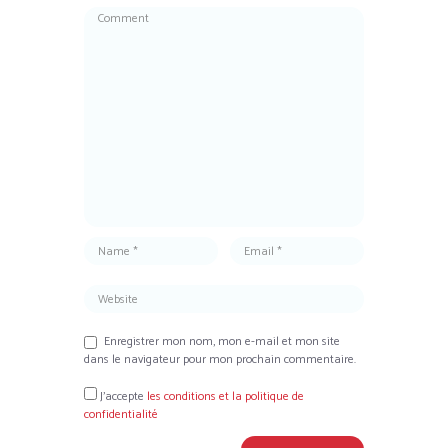
Enregistrer mon nom, mon e-mail et mon site
dans le navigateur pour mon prochain commentaire.
J’accepte
les conditions et la politique de
confidentialité