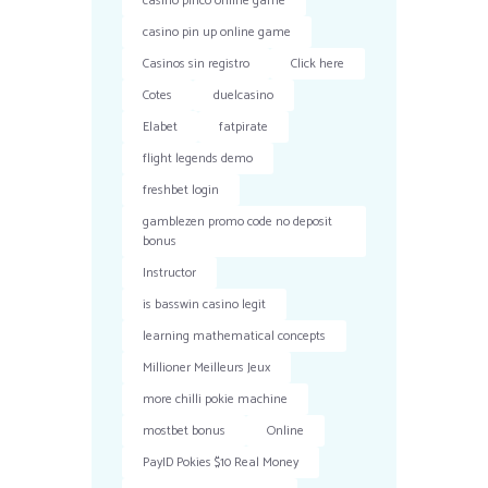
casino pinco online game
casino pin up online game
Casinos sin registro
Click here
Cotes
duelcasino
Elabet
fatpirate
flight legends demo
freshbet login
gamblezen promo code no deposit
bonus
Instructor
is basswin casino legit
learning mathematical concepts
Millioner Meilleurs Jeux
more chilli pokie machine
mostbet bonus
Online
PayID Pokies $10 Real Money