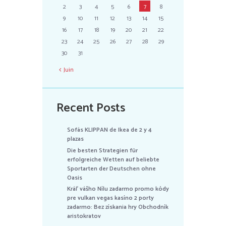
2
3
4
5
6
7
8
9
10
11
12
13
14
15
16
17
18
19
20
21
22
23
24
25
26
27
28
29
30
31
Juin
Recent Posts
Sofás KLIPPAN de Ikea de 2 y 4
plazas
Die besten Strategien für
erfolgreiche Wetten auf beliebte
Sportarten der Deutschen ohne
Oasis
Kráľ vášho Nílu zadarmo promo kódy
pre vulkan vegas kasíno 2 porty
zadarmo: Bez získania hry Obchodník
aristokratov