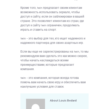
Кроме того, 1win предлагает своим клиентам
возможность использовать зеркало, чтобы
доступ к сайту, если он заблокирован в вашей
стране. Это позволяет клиентам из стран, где
доступ к сайту 1win ограничен, продолжать
играть и ставить на спорт.
1win – это выбор для тех, кто ищет надежного и
надежного партнера для своих азартных игр.
Если вы еще не зарегистрированы на 1win, то мы
рекомендуем вам сделать это как можно скорее,
чтобы начать наслаждаться всеми
преимуществами, которые предлагает
компания.
1win – это компания, которая всегда готова
помочь вам начать свою игру и обеспечить вам
наилучшие условия для ставок.
About
Louis Bedard