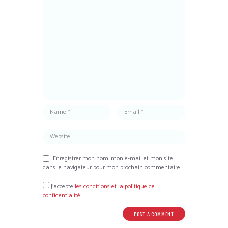
Enregistrer mon nom, mon e-mail et mon site
dans le navigateur pour mon prochain commentaire.
J’accepte
les conditions et la politique de
confidentialité