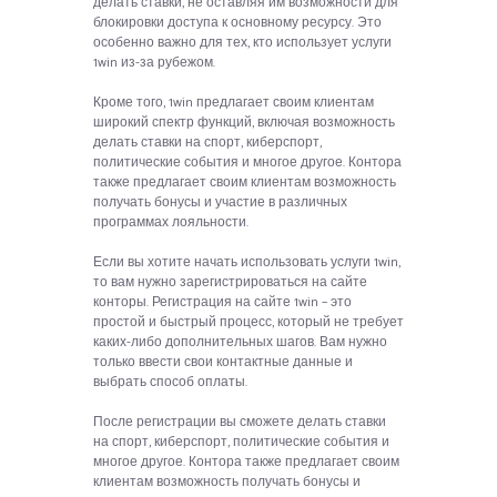
делать ставки, не оставляя им возможности для
блокировки доступа к основному ресурсу. Это
особенно важно для тех, кто использует услуги
1win из-за рубежом.
Кроме того, 1win предлагает своим клиентам
широкий спектр функций, включая возможность
делать ставки на спорт, киберспорт,
политические события и многое другое. Контора
также предлагает своим клиентам возможность
получать бонусы и участие в различных
программах лояльности.
Если вы хотите начать использовать услуги 1win,
то вам нужно зарегистрироваться на сайте
конторы. Регистрация на сайте 1win – это
простой и быстрый процесс, который не требует
каких-либо дополнительных шагов. Вам нужно
только ввести свои контактные данные и
выбрать способ оплаты.
После регистрации вы сможете делать ставки
на спорт, киберспорт, политические события и
многое другое. Контора также предлагает своим
клиентам возможность получать бонусы и