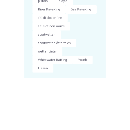
pistolo
playid
River Kayaking
Sea Kayaking
siti di slot online
siti slot non aams
sportwetten
sportwetten österreich
wettanbieter
Whitewater Rafting
Youth
Сasea