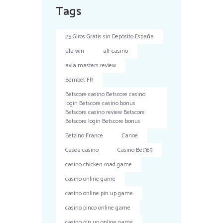
Tags
25 Giros Gratis sin Depósito España
ala win
alf casino
avia masters review
Bdmbet FR
Betscore casino Betscore casino
login Betscore casino bonus
Betscore casino review Betscore
Betscore login Betscore bonus
Betzino France
Canoe
Casea casino
Casino Bet365
casino chicken road game
casino online game
casino online pin up game
casino pinco online game
casino pin up online game