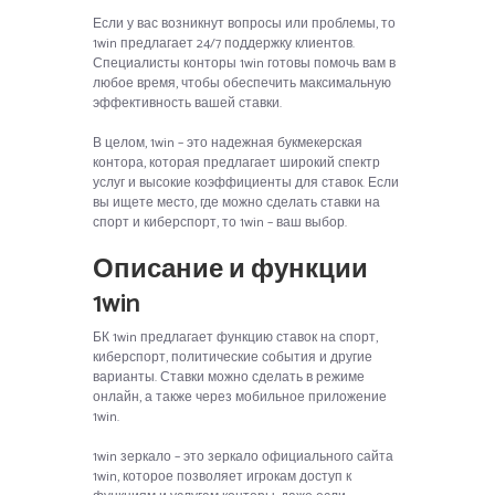
Если у вас возникнут вопросы или проблемы, то
1win предлагает 24/7 поддержку клиентов.
Специалисты конторы 1win готовы помочь вам в
любое время, чтобы обеспечить максимальную
эффективность вашей ставки.
В целом, 1win – это надежная букмекерская
контора, которая предлагает широкий спектр
услуг и высокие коэффициенты для ставок. Если
вы ищете место, где можно сделать ставки на
спорт и киберспорт, то 1win – ваш выбор.
Описание и функции
1win
БК 1win предлагает функцию ставок на спорт,
киберспорт, политические события и другие
варианты. Ставки можно сделать в режиме
онлайн, а также через мобильное приложение
1win.
1win зеркало – это зеркало официального сайта
1win, которое позволяет игрокам доступ к