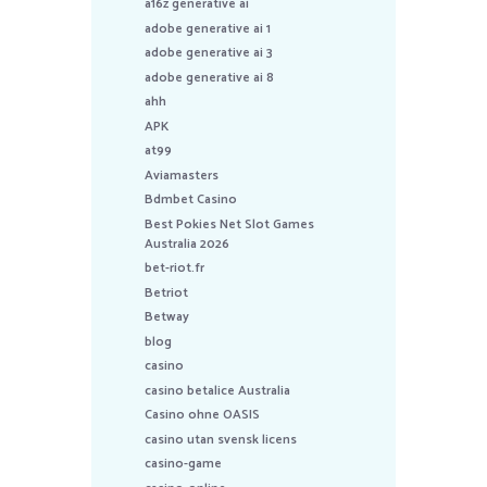
a16z generative ai
adobe generative ai 1
adobe generative ai 3
adobe generative ai 8
ahh
APK
at99
Aviamasters
Bdmbet Casino
Best Pokies Net Slot Games
Australia 2026
bet-riot.fr
Betriot
Betway
blog
casino
casino betalice Australia
Casino ohne OASIS
casino utan svensk licens
casino-game