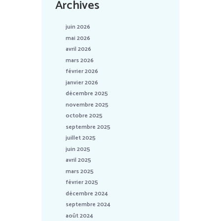
Archives
juin 2026
mai 2026
avril 2026
mars 2026
février 2026
janvier 2026
décembre 2025
novembre 2025
octobre 2025
septembre 2025
juillet 2025
juin 2025
avril 2025
mars 2025
février 2025
décembre 2024
septembre 2024
août 2024