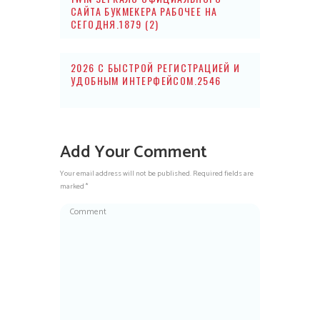
САЙТА БУКМЕКЕРА РАБОЧЕЕ НА
СЕГОДНЯ.1879 (2)
2026 С БЫСТРОЙ РЕГИСТРАЦИЕЙ И
УДОБНЫМ ИНТЕРФЕЙСОМ.2546
Add Your Comment
Your email address will not be published. Required fields are
marked *