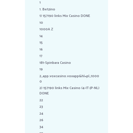
1
1. Betzino
1) 157190 links Mix Casino DONE
10
1000A Z
14
15
16
17
181-Spinbara Casino
19
2_app.voxcasino.voxapp&hl=pl_1000
0
2) 157190 links Mix Casino (4-IT-JP-NL)
DONE
22
23
24
26
34