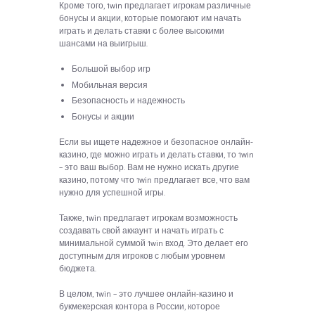
Кроме того, 1win предлагает игрокам различные
бонусы и акции, которые помогают им начать
играть и делать ставки с более высокими
шансами на выигрыш.
Большой выбор игр
Мобильная версия
Безопасность и надежность
Бонусы и акции
Если вы ищете надежное и безопасное онлайн-
казино, где можно играть и делать ставки, то 1win
– это ваш выбор. Вам не нужно искать другие
казино, потому что 1win предлагает все, что вам
нужно для успешной игры.
Также, 1win предлагает игрокам возможность
создавать свой аккаунт и начать играть с
минимальной суммой 1win вход. Это делает его
доступным для игроков с любым уровнем
бюджета.
В целом, 1win – это лучшее онлайн-казино и
букмекерская контора в России, которое