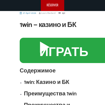
RÉSERVER
27 April 2026
Louis Bedard
251
1win — казино и БК
▶️
ИГРАТЬ
Содержимое
1win: Казино и БК
Преимущества 1win