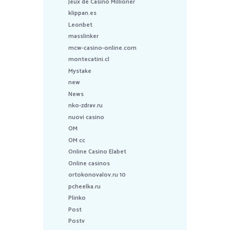
Jeux de Casino Millioner
klippan.es
Leonbet
masslinker
mcw-casino-online.com
montecatini.cl
Mystake
new
News
nko-zdrav.ru
nuovi casino
OM
OM cc
Online Casino Elabet
Online casinos
ortokonovalov.ru 10
pcheelka.ru
Plinko
Post
Postv