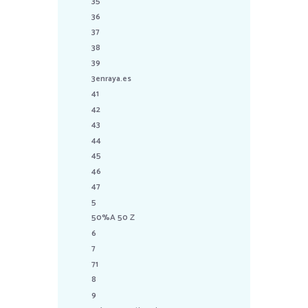
35
36
37
38
39
3enraya.es
41
42
43
44
45
46
47
5
50%A 50 Z
6
7
71
8
9