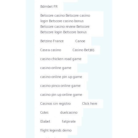
Bdmbet FR
Betscore casino Betscore casino
login Betscore casino bonus
Betscore casino review Betscore
Betscore login Betscore bonus
Betzino France
Canoe
Casea casino
Casino Bet365
casino chicken road game
casino online game
casino online pin up game
casino pinco online game
casino pin up online game
Casinos sin registro
Click here
Cotes
duelcasino
Elabet
fatpirate
flight legends demo