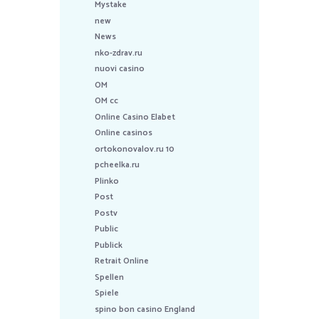
Mystake
new
News
nko-zdrav.ru
nuovi casino
OM
OM cc
Online Casino Elabet
Online casinos
ortokonovalov.ru 10
pcheelka.ru
Plinko
Post
Postv
Public
Publick
Retrait Online
Spellen
Spiele
spino bon casino England