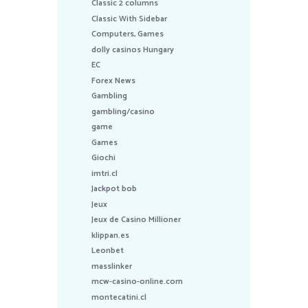
Classic 2 columns
Classic With Sidebar
Computers, Games
dolly casinos Hungary
EC
Forex News
Gambling
gambling/casino
game
Games
Giochi
imtri.cl
Jackpot bob
Jeux
Jeux de Casino Millioner
klippan.es
Leonbet
masslinker
mcw-casino-online.com
montecatini.cl