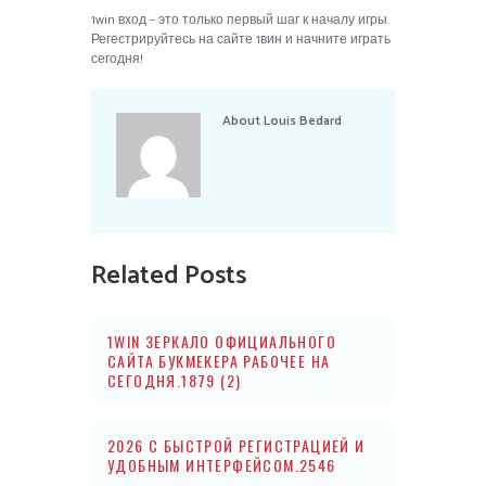
1win вход – это только первый шаг к началу игры.
Регестрируйтесь на сайте 1вин и начните играть
сегодня!
About
Louis Bedard
Related Posts
1WIN ЗЕРКАЛО ОФИЦИАЛЬНОГО
САЙТА БУКМЕКЕРА РАБОЧЕЕ НА
СЕГОДНЯ.1879 (2)
2026 С БЫСТРОЙ РЕГИСТРАЦИЕЙ И
УДОБНЫМ ИНТЕРФЕЙСОМ.2546