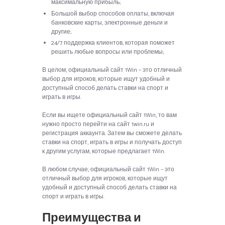
максимальную прибыль;
Большой выбор способов оплаты, включая
банковские карты, электронные деньги и
другие;
24/7 поддержка клиентов, которая поможет
решить любые вопросы или проблемы;
В целом, официальный сайт 1Win – это отличный
выбор для игроков, которые ищут удобный и
доступный способ делать ставки на спорт и
играть в игры.
Если вы ищете официальный сайт 1Win, то вам
нужно просто перейти на сайт 1win.ru и
регистрация аккаунта. Затем вы сможете делать
ставки на спорт, играть в игры и получать доступ
к другим услугам, которые предлагает 1Win.
В любом случае, официальный сайт 1Win – это
отличный выбор для игроков, которые ищут
удобный и доступный способ делать ставки на
спорт и играть в игры.
Преимущества и