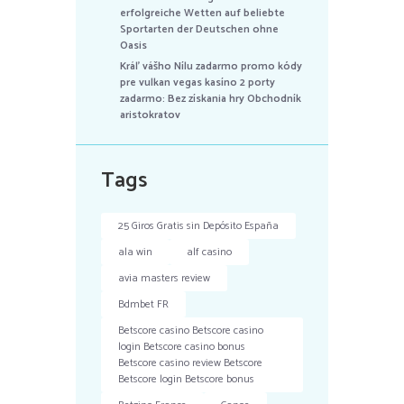
erfolgreiche Wetten auf beliebte
Sportarten der Deutschen ohne
Oasis
Kráľ vášho Nílu zadarmo promo kódy
pre vulkan vegas kasíno 2 porty
zadarmo: Bez získania hry Obchodník
aristokratov
Tags
25 Giros Gratis sin Depósito España
ala win
alf casino
avia masters review
Bdmbet FR
Betscore casino Betscore casino
login Betscore casino bonus
Betscore casino review Betscore
Betscore login Betscore bonus