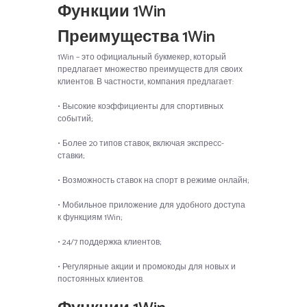
Функции 1Win
Преимущества 1Win
1Win – это официальный букмекер, который
предлагает множество преимуществ для своих
клиентов. В частности, компания предлагает:
• Высокие коэффициенты для спортивных
событий;
• Более 20 типов ставок, включая экспресс-
ставки;
• Возможность ставок на спорт в режиме онлайн;
• Мобильное приложение для удобного доступа
к функциям 1Win;
• 24/7 поддержка клиентов;
• Регулярные акции и промокоды для новых и
постоянных клиентов.