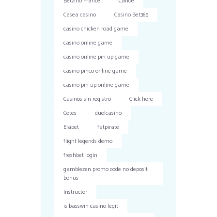
Betzino France
Canoe
Casea casino
Casino Bet365
casino chicken road game
casino online game
casino online pin up game
casino pinco online game
casino pin up online game
Casinos sin registro
Click here
Cotes
duelcasino
Elabet
fatpirate
flight legends demo
freshbet login
gamblezen promo code no deposit
bonus
Instructor
is basswin casino legit