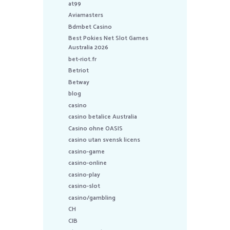
at99
Aviamasters
Bdmbet Casino
Best Pokies Net Slot Games
Australia 2026
bet-riot.fr
Betriot
Betway
blog
casino
casino betalice Australia
Casino ohne OASIS
casino utan svensk licens
casino-game
casino-online
casino-play
casino-slot
casino/gambling
CH
CIB