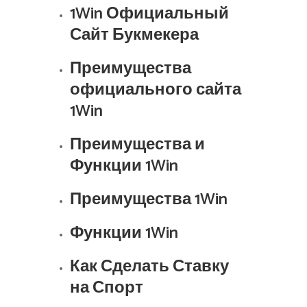
1Win Официальный
Сайт Букмекера
Преимущества
официального сайта
1Win
Преимущества и
Функции 1Win
Преимущества 1Win
Функции 1Win
Как Сделать Ставку
на Спорт