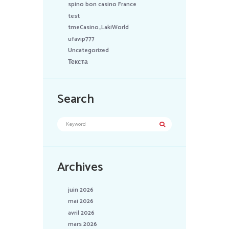
spino bon casino France
test
tmeCasino_LakiWorld
ufavip777
Uncategorized
Текста
Search
Archives
juin 2026
mai 2026
avril 2026
mars 2026