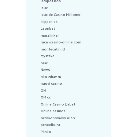
Jackpot bob
Jeux
Jeux de Casino Millioner
klippan.es
Leonbet
masslinker
mcw-casino-online.com
montecatini.cl
Mystake
new
News
nko-zdrav.ru
nuovi casino
OM
OM cc
Online Casino Elabet
Online casinos
ortokonovalov.ru 10
pcheelka.ru
Plinko