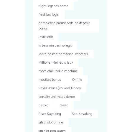
flight legends demo
freshbet login
gamblezen promo code no deposit
bonus
Instructor
is basswin casino legit
learning mathematical concepts
Millioner Meilleurs Jeux
more chilli pokie machine
mostbet bonus
Online
PayID Pokies $10 Real Money
penalty unlimited demo
pistolo
playid
River Kayaking
Sea Kayaking
siti di slot online
siti slot non aams