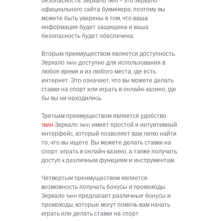
безопасность. Зеркало 1win – это зеркало
официального сайта букмекера, поэтому вы
можете быть уверены в том, что ваша
информация будет защищена и ваша
безопасность будет обеспечена.
Вторым преимуществом является доступность.
Зеркало 1win доступно для использования в
любое время и из любого места, где есть
интернет. Это означает, что вы можете делать
ставки на спорт или играть в онлайн-казино, где
бы вы ни находились.
Третьим преимуществом является удобство.
1вин
Зеркало 1win имеет простой и интуитивный
интерфейс, который позволяет вам легко найти
то, что вы ищете. Вы можете делать ставки на
спорт, играть в онлайн-казино, а также получать
доступ к различным функциям и инструментам.
Четвертым преимуществом является
возможность получать бонусы и промокоды.
Зеркало 1win предлагает различные бонусы и
промокоды, которые могут помочь вам начать
играть или делать ставки на спорт.