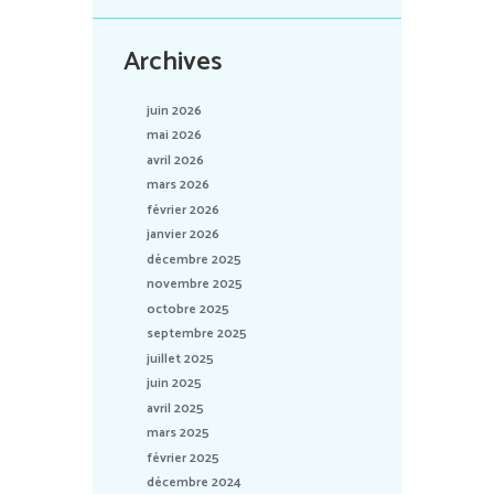
Archives
juin 2026
mai 2026
avril 2026
mars 2026
février 2026
janvier 2026
décembre 2025
novembre 2025
octobre 2025
septembre 2025
juillet 2025
juin 2025
avril 2025
mars 2025
février 2025
décembre 2024