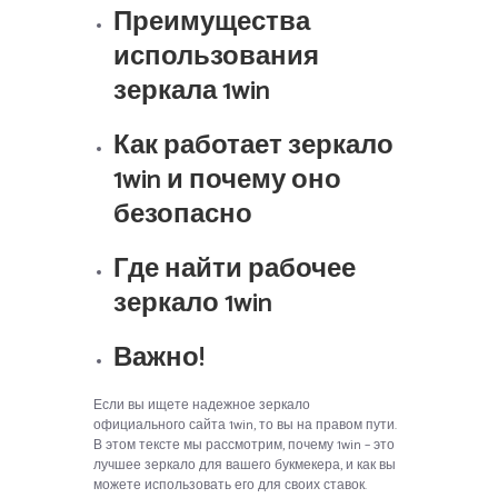
Преимущества
использования
зеркала 1win
Как работает зеркало
1win и почему оно
безопасно
Где найти рабочее
зеркало 1win
Важно!
Если вы ищете надежное зеркало
официального сайта 1win, то вы на правом пути.
В этом тексте мы рассмотрим, почему 1win – это
лучшее зеркало для вашего букмекера, и как вы
можете использовать его для своих ставок.