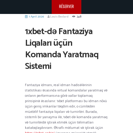
RÉSERVER
1 April 2026
Louis Bedard
248
1xbet-də Fantaziya
Liqaları üçün
Komanda Yaratmaq
Sistemi
Fantaziya idmanı, real idman hadisələrinin
statistikası əsasında virtual komandalar yaratmaq və
onların performansına görə xallar toplamaq
prinsipinə əsaslanır. 1xbet platforması bu idman növü
üçün geniş imkanlar təqdim edir, o cümlədən
müxtəlif fantaziya liqaları və turnirləri. Burada,
sistemli bir yanaşma ilə, 1xbet-də komanda yaratmaq
və turnirlərdə iştirak etmək üçün təlimatları
kataloqlaşdırıram. Ətraflı məlumat və iştirak üçün