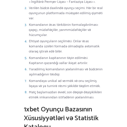
« İngiltərə Premyer Liqası – Fantaziya Liqası ».
Verilən büdcə daxilində oyunçu seçimi. Hər bir real
oyunçunun platformada müəyyən edilmiş qiyməti
var.
Komandanın əsas tərkibinin formalaşdırılması:
qapıçı, müdafiəçilər, yarımmüdafiəçilər və
hücumçular.
Ehtiyat oyunçuların seçilməsi. Onlar əsas
komanda üzvləri formada olmadıqda avtomatik
olaraq iştirak edə bilər.
Komandanın kapitanının təyin edilməsi.
Kapitanın qazandığı xallar ikiqat artırılır.
Yaradılmış komandanın yoxlanılması və büdcənin
aşılmadığının təsdiqi.
Komandaya unikal ad vermək və onu seçilmiş
liqaya və ya turnirə rəsmi şəkildə təqdim etmək.
Matç başlamazdan əvvəl, son dəqiqə dəyişiklikləri
etmək imkanından istifadənin yoxlanılması.
1xbet Oyunçu Bazasının
Xüsusiyyətləri və Statistik