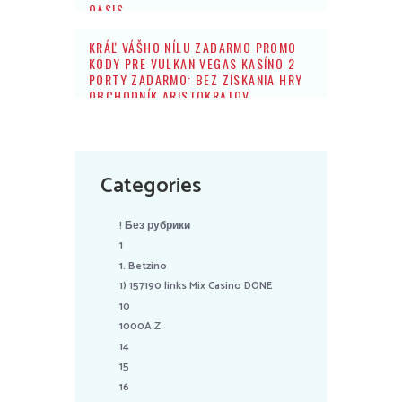
OASIS
KRÁĽ VÁŠHO NÍLU ZADARMO PROMO
KÓDY PRE VULKAN VEGAS KASÍNO 2
PORTY ZADARMO: BEZ ZÍSKANIA HRY
OBCHODNÍK ARISTOKRATOV
Categories
! Без рубрики
1
1. Betzino
1) 157190 links Mix Casino DONE
10
1000A Z
14
15
16