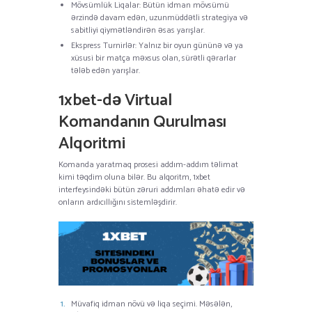
Mövsümlük Liqalar: Bütün idman mövsümü
ərzində davam edən, uzunmüddətli strategiya və
sabitliyi qiymətləndirən əsas yarışlar.
Ekspress Turnirlər: Yalnız bir oyun gününə və ya
xüsusi bir matça məxsus olan, sürətli qərarlar
tələb edən yarışlar.
1xbet-də Virtual
Komandanın Qurulması
Alqoritmi
Komanda yaratmaq prosesi addım-addım təlimat
kimi təqdim oluna bilər. Bu alqoritm, 1xbet
interfeysindəki bütün zəruri addımları əhatə edir və
onların ardıcıllığını sistemləşdirir.
Müvafiq idman növü və liqa seçimi. Məsələn,