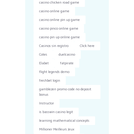
casino chicken road game
casino online game
casino online pin up game
casino pinco online game
casino pin up online game
Casinos sin registro
Click here
Cotes
duelcasino
Elabet
fatpirate
flight legends demo
freshbet login
gamblezen promo code no deposit
bonus
Instructor
is basswin casino legit
learning mathematical concepts
Millioner Meilleurs Jeux