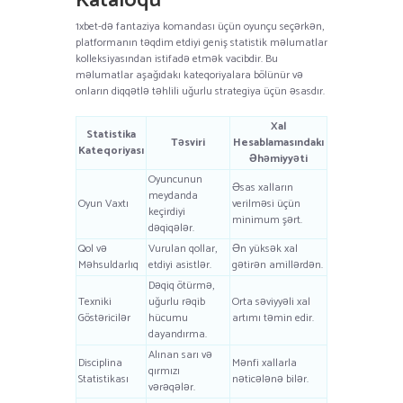
Kataloqu
1xbet-də fantaziya komandası üçün oyunçu seçərkən,
platformanın təqdim etdiyi geniş statistik məlumatlar
kolleksiyasından istifadə etmək vacibdir. Bu
məlumatlar aşağıdakı kateqoriyalara bölünür və
onların diqqətlə təhlili uğurlu strategiya üçün əsasdır.
Xal
Statistika
Təsviri
Hesablamasındakı
Kateqoriyası
Əhəmiyyəti
Oyuncunun
Əsas xalların
meydanda
Oyun Vaxtı
verilməsi üçün
keçirdiyi
minimum şərt.
dəqiqələr.
Qol və
Vurulan qollar,
Ən yüksək xal
Məhsuldarlıq
etdiyi asistlər.
gətirən amillərdən.
Dəqiq ötürmə,
Texniki
uğurlu rəqib
Orta səviyyəli xal
Göstəricilər
hücumu
artımı təmin edir.
dayandırma.
Alınan sarı və
Disciplina
Mənfi xallarla
qırmızı
Statistikası
nəticələnə bilər.
vərəqələr.