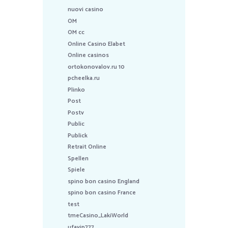
nuovi casino
OM
OM cc
Online Casino Elabet
Online casinos
ortokonovalov.ru 10
pcheelka.ru
Plinko
Post
Postv
Public
Publick
Retrait Online
Spellen
Spiele
spino bon casino England
spino bon casino France
test
tmeCasino_LakiWorld
ufavip777