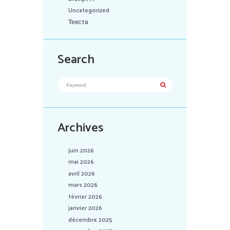
Uncategorized
Текста
Search
Archives
juin 2026
mai 2026
avril 2026
mars 2026
février 2026
janvier 2026
décembre 2025