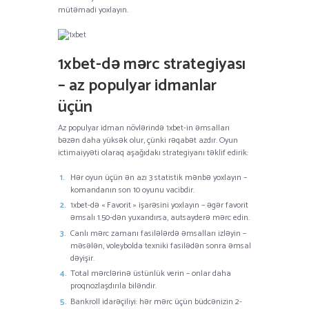
mütəmadi yoxlayın.
1xbet-də mərc strategiyası
– az populyar idmanlar
üçün
Az populyar idman növlərində 1xbet-in əmsalları
bəzən daha yüksək olur, çünki rəqabət azdır. Oyun
ictimaiyyəti olaraq aşağıdakı strategiyanı təklif edirik:
Hər oyun üçün ən azı 3 statistik mənbə yoxlayın –
komandanın son 10 oyunu vacibdir.
1xbet-də « Favorit » işarəsini yoxlayın – əgər favorit
əmsalı 1.50-dən yuxarıdırsa, autsayderə mərc edin.
Canlı mərc zamanı fasilələrdə əmsalları izləyin –
məsələn, voleybolda texniki fasilədən sonra əmsal
dəyişir.
Total mərclərinə üstünlük verin – onlar daha
proqnozlaşdırıla biləndir.
Bankroll idarəçiliyi: hər mərc üçün büdcənizin 2-