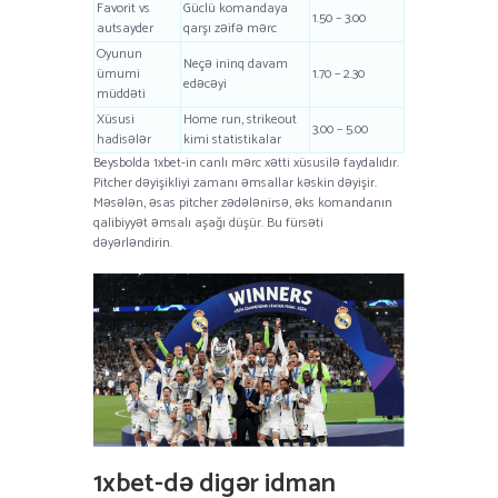
Favorit vs
Güclü komandaya
1.50 – 3.00
autsayder
qarşı zəifə mərc
Oyunun
Neçə ininq davam
ümumi
1.70 – 2.30
edəcəyi
müddəti
Xüsusi
Home run, strikeout
3.00 – 5.00
hadisələr
kimi statistikalar
Beysbolda 1xbet-in canlı mərc xətti xüsusilə faydalıdır.
Pitcher dəyişikliyi zamanı əmsallar kəskin dəyişir.
Məsələn, əsas pitcher zədələnirsə, əks komandanın
qalibiyyət əmsalı aşağı düşür. Bu fürsəti
dəyərləndirin.
1xbet-də digər idman