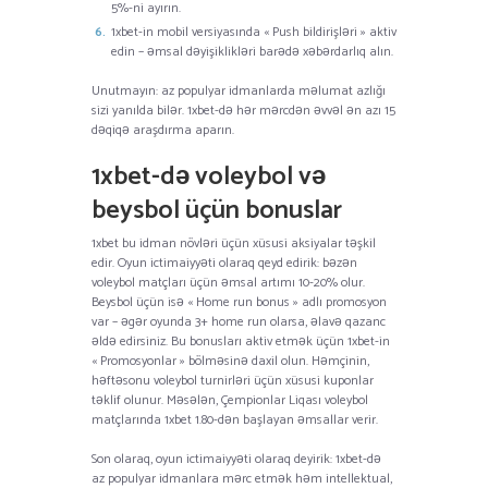
5%-ni ayırın.
1xbet-in mobil versiyasında « Push bildirişləri » aktiv
edin – əmsal dəyişiklikləri barədə xəbərdarlıq alın.
Unutmayın: az populyar idmanlarda məlumat azlığı
sizi yanılda bilər. 1xbet-də hər mərcdən əvvəl ən azı 15
dəqiqə araşdırma aparın.
1xbet-də voleybol və
beysbol üçün bonuslar
1xbet bu idman növləri üçün xüsusi aksiyalar təşkil
edir. Oyun ictimaiyyəti olaraq qeyd edirik: bəzən
voleybol matçları üçün əmsal artımı 10-20% olur.
Beysbol üçün isə « Home run bonus » adlı promosyon
var – əgər oyunda 3+ home run olarsa, əlavə qazanc
əldə edirsiniz. Bu bonusları aktiv etmək üçün 1xbet-in
« Promosyonlar » bölməsinə daxil olun. Həmçinin,
həftəsonu voleybol turnirləri üçün xüsusi kuponlar
təklif olunur. Məsələn, Çempionlar Liqası voleybol
matçlarında 1xbet 1.80-dən başlayan əmsallar verir.
Son olaraq, oyun ictimaiyyəti olaraq deyirik: 1xbet-də
az populyar idmanlara mərc etmək həm intellektual,