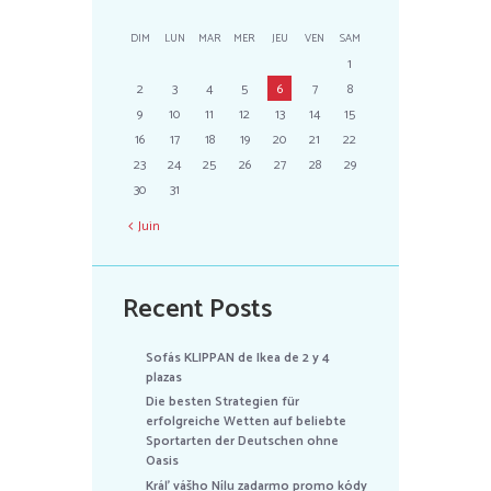
DIM
LUN
MAR
MER
JEU
VEN
SAM
1
2
3
4
5
6
7
8
9
10
11
12
13
14
15
16
17
18
19
20
21
22
23
24
25
26
27
28
29
30
31
Juin
Recent Posts
Sofás KLIPPAN de Ikea de 2 y 4
plazas
Die besten Strategien für
erfolgreiche Wetten auf beliebte
Sportarten der Deutschen ohne
Oasis
Kráľ vášho Nílu zadarmo promo kódy