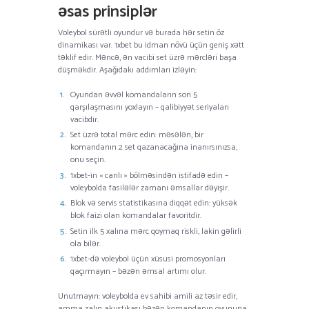
əsas prinsiplər
Voleybol sürətli oyundur və burada hər setin öz
dinamikası var. 1xbet bu idman növü üçün geniş xətt
təklif edir. Məncə, ən vacibi set üzrə mərcləri başa
düşməkdir. Aşağıdakı addımları izləyin:
Oyundan əvvəl komandaların son 5
qarşılaşmasını yoxlayın – qalibiyyət seriyaları
vacibdir.
Set üzrə total mərc edin: məsələn, bir
komandanın 2 set qazanacağına inanırsınızsa,
onu seçin.
1xbet-in « canlı » bölməsindən istifadə edin –
voleybolda fasilələr zamanı əmsallar dəyişir.
Blok və servis statistikasına diqqət edin: yüksək
blok faizi olan komandalar favoritdir.
Setin ilk 5 xalına mərc qoymaq riskli, lakin gəlirli
ola bilər.
1xbet-də voleybol üçün xüsusi promosyonları
qaçırmayın – bəzən əmsal artımı olur.
Unutmayın: voleybolda ev sahibi amili az təsir edir,
amma zalın akustikası bəzən komandanın oyununa