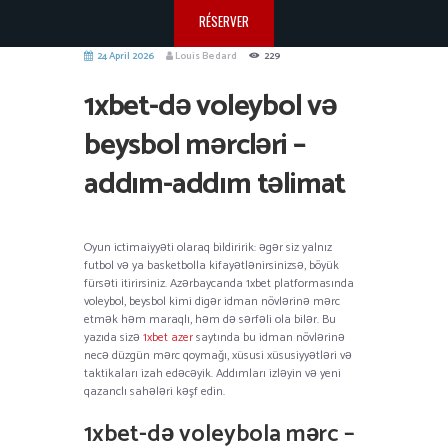
RÉSERVER
24 April 2026
Louis Bedard
229
1xbet-də voleybol və
beysbol mərcləri –
addım-addım təlimat
Oyun ictimaiyyəti olaraq bildiririk: əgər siz yalnız
futbol və ya basketbolla kifayətlənirsinizsə, böyük
fürsəti itirirsiniz. Azərbaycanda 1xbet platformasında
voleybol, beysbol kimi digər idman növlərinə mərc
etmək həm maraqlı, həm də sərfəli ola bilər. Bu
yazıda sizə
1xbet azer
saytında bu idman növlərinə
necə düzgün mərc qoymağı, xüsusi xüsusiyyətləri və
taktikaları izah edəcəyik. Addımları izləyin və yeni
qazanclı sahələri kəşf edin.
1xbet-də voleybola mərc –