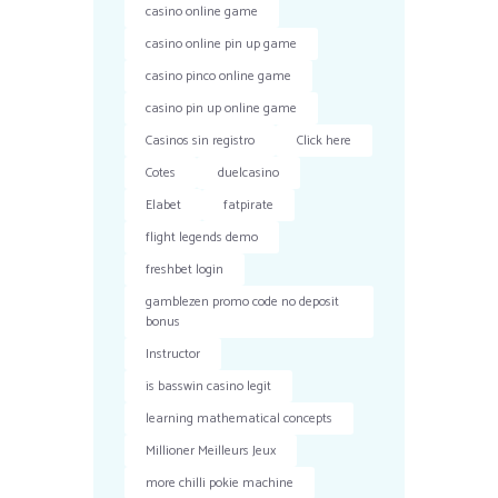
casino online game
casino online pin up game
casino pinco online game
casino pin up online game
Casinos sin registro
Click here
Cotes
duelcasino
Elabet
fatpirate
flight legends demo
freshbet login
gamblezen promo code no deposit
bonus
Instructor
is basswin casino legit
learning mathematical concepts
Millioner Meilleurs Jeux
more chilli pokie machine