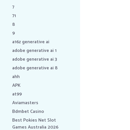
7
71
8
9
a16z generative ai
adobe generative ai 1
adobe generative ai 3
adobe generative ai 8
ahh
APK
at99
Aviamasters
Bdmbet Casino
Best Pokies Net Slot
Games Australia 2026