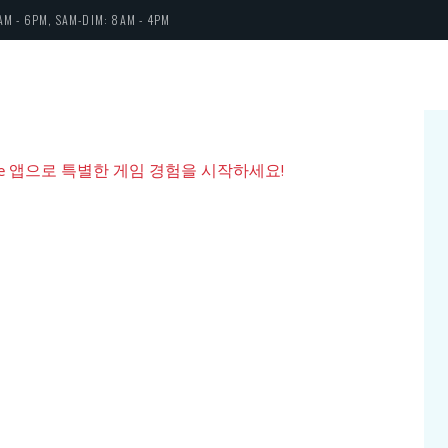
AM - 6PM, SAM-DIM: 8AM - 4PM
bile 앱으로 특별한 게임 경험을 시작하세요!