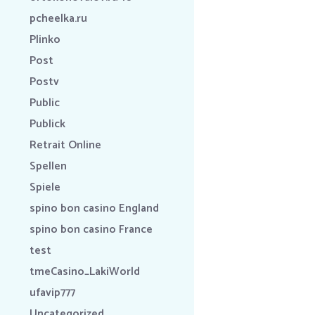
pcheelka.ru
Plinko
Post
Postv
Public
Publick
Retrait Online
Spellen
Spiele
spino bon casino England
spino bon casino France
test
tmeCasino_LakiWorld
ufavip777
Uncategorized