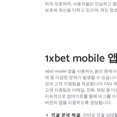
하게 보호하며, 사용자들은 안심하고 앱을 사
보호에 최선을 다하고 있으며, 개인 정
1xbet mobil
1xbet mobile 앱을 사용하는 동안 문
제 등 다양한 문제가 발생할 수 있습니다. 이
션과 고객 지원팀을 제공합니다. FAQ 
고객 지원팀은 이메일, 전화, 채팅 등 다양한
지속적으로 업데이트를 통해 버그를 수
버전의 앱을 사용하도록 권장됩니다.
연결 문제 해결:
인터넷 연결 상태를