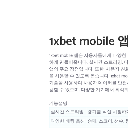
1xbet mobi
1xbet mobile 앱은 사용자들에게 
하게 만들어줍니다. 실시간 스트리밍, 다양한
앱의 주요 장점입니다. 또한, 사용자 
을 사용할 수 있도록 돕습니다. 1xbet 
기술을 사용하여 사용자 데이터를 안전하
용할 수 있으며, 다양한 기기에서 최적
기능설명
실시간 스트리밍
경기를 직접 시청하
다양한 베팅 옵션
승패, 스코어, 선수,