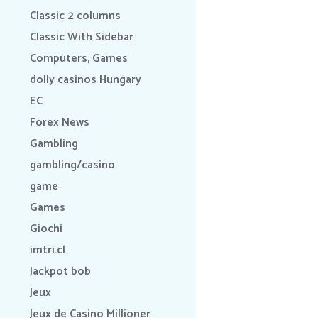
Classic 2 columns
Classic With Sidebar
Computers, Games
dolly casinos Hungary
EC
Forex News
Gambling
gambling/casino
game
Games
Giochi
imtri.cl
Jackpot bob
Jeux
Jeux de Casino Millioner