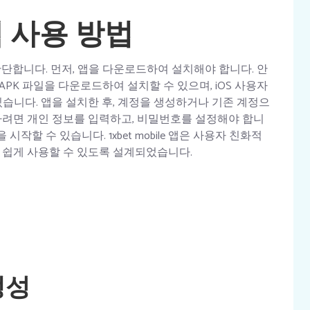
e 앱 사용 방법
매우 간단합니다. 먼저, 앱을 다운로드하여 설치해야 합니다. 안
APK 파일을 다운로드하여 설치할 수 있으며, iOS 사용자
있습니다. 앱을 설치한 후, 계정을 생성하거나 기존 계정으
하려면 개인 정보를 입력하고, 비밀번호를 설정해야 합니
시작할 수 있습니다. 1xbet mobile 앱은 사용자 친화적
 쉽게 사용할 수 있도록 설계되었습니다.
생성