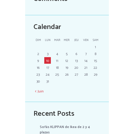
Calendar
DIM
LUN
MAR
MER
JEU
VEN
SAM
1
2
3
4
5
6
7
8
9
10
11
12
13
14
15
16
17
18
19
20
21
22
23
24
25
26
27
28
29
30
31
Juin
Recent Posts
Sofás KLIPPAN de Ikea de 2 y 4
plazas