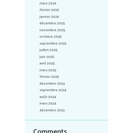
mars 2026
février 2026
janvier 2026
décembre 2025
novembre 2025
octobre 2025
septembre 2025
juillet 2025
juin 2025
avril 2025
mars 2025
février 2025
décembre 2024
septembre 2024
août 2024
mars 2024
décembre 2023
Comments