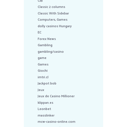
CIB
Classic 2 columns
Classic With Sidebar
Computers, Games
dolly casinos Hungary
EC
Forex News
Gambling
gambling/casino
game
Games
Giochi
imtri.cl
Jackpot bob
Jeux
Jeux de Casino Millioner
klippan.es
Leonbet
masslinker
mcw-casino-online.com