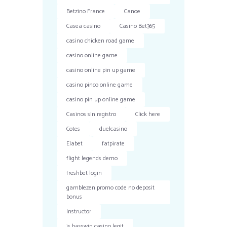
Betzino France
Canoe
Casea casino
Casino Bet365
casino chicken road game
casino online game
casino online pin up game
casino pinco online game
casino pin up online game
Casinos sin registro
Click here
Cotes
duelcasino
Elabet
fatpirate
flight legends demo
freshbet login
gamblezen promo code no deposit
bonus
Instructor
is basswin casino legit