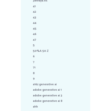
3enraya.es
41
42
43
44
45
46
47
5
50%A 50 Z
6
7
71
8
9
a16z generative ai
adobe generative ai 1
adobe generative ai 3
adobe generative ai 8
ahh