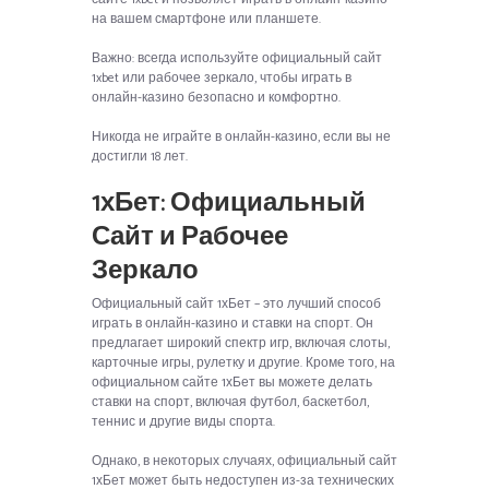
на вашем смартфоне или планшете.
Важно: всегда используйте официальный сайт
1xbet или рабочее зеркало, чтобы играть в
онлайн-казино безопасно и комфортно.
Никогда не играйте в онлайн-казино, если вы не
достигли 18 лет.
1хБет: Официальный
Сайт и Рабочее
Зеркало
Официальный сайт 1хБет – это лучший способ
играть в онлайн-казино и ставки на спорт. Он
предлагает широкий спектр игр, включая слоты,
карточные игры, рулетку и другие. Кроме того, на
официальном сайте 1хБет вы можете делать
ставки на спорт, включая футбол, баскетбол,
теннис и другие виды спорта.
Однако, в некоторых случаях, официальный сайт
1хБет может быть недоступен из-за технических