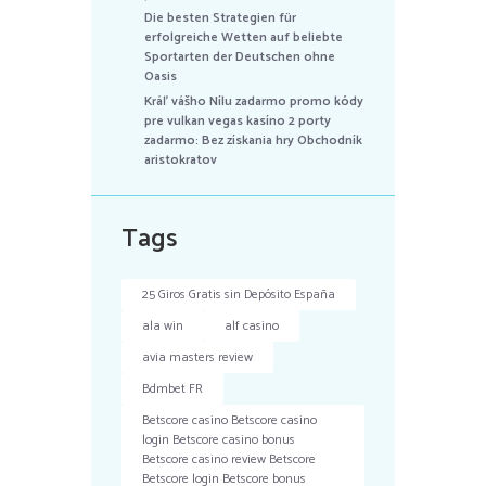
Die besten Strategien für
erfolgreiche Wetten auf beliebte
Sportarten der Deutschen ohne
Oasis
Kráľ vášho Nílu zadarmo promo kódy
pre vulkan vegas kasíno 2 porty
zadarmo: Bez získania hry Obchodník
aristokratov
Tags
25 Giros Gratis sin Depósito España
ala win
alf casino
avia masters review
Bdmbet FR
Betscore casino Betscore casino
login Betscore casino bonus
Betscore casino review Betscore
Betscore login Betscore bonus