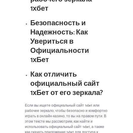
1хбет
Безопасность и
Надежность: Как
Увериться в
Официальности
1хБет
Как отличить
официальный сайт
1хБет от его зеркала?
Если вы ищете официальный сайт 1xbet или
рабочее зеркало, чтобы безопасно и комфортно
играть в онлайн-казино, то вы на правом пути. В
этом тексте мы рассмотрим, как найти и
использовать официальный сайт 1xbet, а также
как скачать приложение 1xbet для доступа к