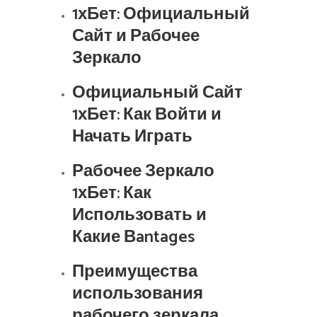
1хБет: Официальный
Сайт и Рабочее
Зеркало
Официальный Сайт
1хБет: Как Войти и
Начать Играть
Рабочее Зеркало
1хБет: Как
Использовать и
Какие Вantages
Преимущества
использования
рабочего зеркала