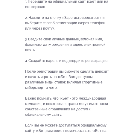
1. Перейдите на официальный сайт 1хБет или на
его зеркало.
2. Нажмите на кнопку « Зарегистрироваться » и
выберите способ регистрации (через телефон
или через почту).
3. Введите свои личные данные, включая имя,
фамилию, дату рождения и адрес электронной
почты.
4. Создайте пароль и подтвердите регистрацию.
После регистрации вы сможете сделать депозит
и начать играть на 1хБет. Вам доступны
различные виды ставок, включая спортивные,
киберспорт и лото.
Важно помнить, что 1хБет – это международная
компания, и некоторые страны могут иметь свои
собственные ограничения на доступ к
официальному сайту.
Если вы не можете доступаться официальному
сайту 1хБет, вам может помочь скачать 1хБет на