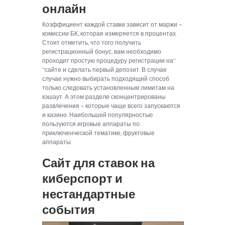
онлайн
Коэффициент каждой ставки зависит от маржи —
комиссии БК, которая измеряется в процентах.
Стоит отметить, что того получить
регистрационный бонус, вам необходимо
проходит простую процедуру регистрации на”
“сайте и сделать первый депозит. В случае
случае нужно выбирать подходящий способ
только следовать установленным лимитам на
кэшаут. А этом разделе сконцентрированы
развлечения — которые чаще всего запускаются
и казино. Наибольшей популярностью
пользуются игровые аппараты по
приключенческой тематике, фруктовые
аппараты.
Сайт для ставок на
киберспорт и
нестандартные
события