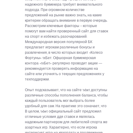
надежного букмекера требует внимательного
подхода. При огромном количестве
предложений на рынке важно знать, на какие
критерии обращать внимание в первую очередь.
Рассмотрим ключевые факторы — которые
помогут вам найти проверенный сайт для ставок
на спорт и избежать разочарований.
Международная версия популярной БК
предлагает игрокам различные бонусы и
развлечения, в число которых входит «Колесо
Фортуны» 1хБет. Офшорная букмекерская
контора «1хБет» регулярно проводит акции ―
рекомендуется проверять информацию на
сайте или уточнять о текущих предложениях у
техподдержки.
Опыт подсказывает, что на сайте 1xbet доступны
различные способы пополнения баланса, чтобы
каждый пользователь мог выбрать более
удобный для сам. На практике это означает, что
В целом, 1xbet официальный сайт предложил
отличные условия ддя ставок и являлась
надежным партнером для любителей спорта же
азартных игр. Характерно, что если игрока
интересует игра на кварплату и продвижение