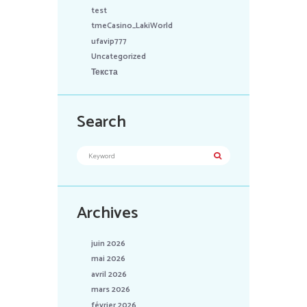
test
tmeCasino_LakiWorld
ufavip777
Uncategorized
Текста
Search
Archives
juin 2026
mai 2026
avril 2026
mars 2026
février 2026