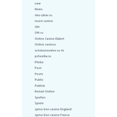
new
News
nko-zdrav.ru
nuovi casino
OM
OM cc
Online Casino Elabet
Online casinos
ortokonovalov.ru 10
pcheelka.ru
Plinko
Post
Postv
Public
Publick
Retrait Online
Spellen
Spiele
spino bon casino England
spino bon casino France