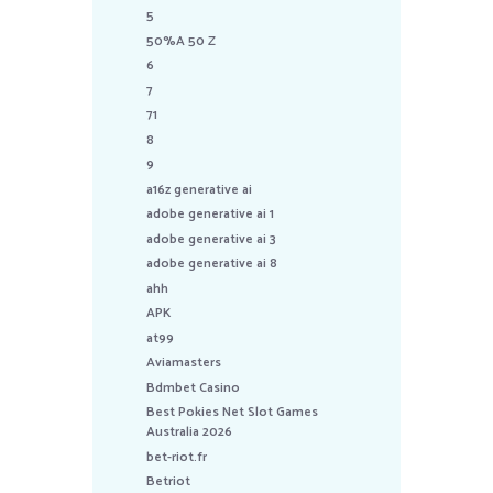
5
50%A 50 Z
6
7
71
8
9
a16z generative ai
adobe generative ai 1
adobe generative ai 3
adobe generative ai 8
ahh
APK
at99
Aviamasters
Bdmbet Casino
Best Pokies Net Slot Games
Australia 2026
bet-riot.fr
Betriot