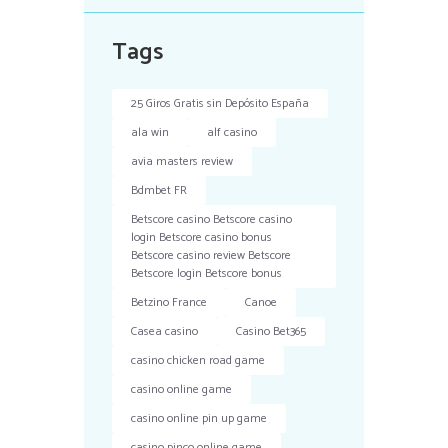
Tags
25 Giros Gratis sin Depósito España
ala win
alf casino
avia masters review
Bdmbet FR
Betscore casino Betscore casino
login Betscore casino bonus
Betscore casino review Betscore
Betscore login Betscore bonus
Betzino France
Canoe
Casea casino
Casino Bet365
casino chicken road game
casino online game
casino online pin up game
casino pinco online game