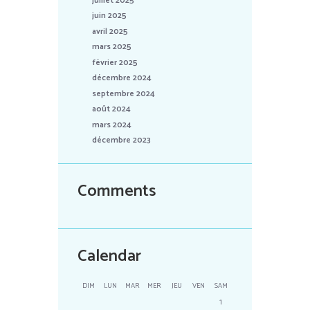
juillet 2025
juin 2025
avril 2025
mars 2025
février 2025
décembre 2024
septembre 2024
août 2024
mars 2024
décembre 2023
Comments
Calendar
DIM
LUN
MAR
MER
JEU
VEN
SAM
1