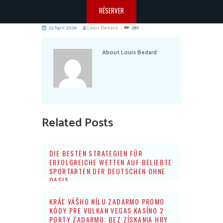
RÉSERVER
22 April 2026
Louis Bedard
261
About
Louis Bedard
Related Posts
DIE BESTEN STRATEGIEN FÜR
ERFOLGREICHE WETTEN AUF BELIEBTE
SPORTARTEN DER DEUTSCHEN OHNE
OASIS
KRÁĽ VÁŠHO NÍLU ZADARMO PROMO
KÓDY PRE VULKAN VEGAS KASÍNO 2
PORTY ZADARMO: BEZ ZÍSKANIA HRY