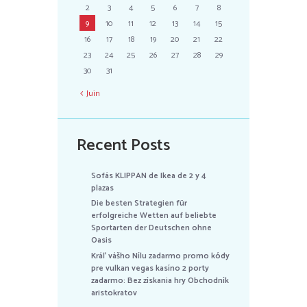
2
3
4
5
6
7
8
9
10
11
12
13
14
15
16
17
18
19
20
21
22
23
24
25
26
27
28
29
30
31
Juin
Recent Posts
Sofás KLIPPAN de Ikea de 2 y 4
plazas
Die besten Strategien für
erfolgreiche Wetten auf beliebte
Sportarten der Deutschen ohne
Oasis
Kráľ vášho Nílu zadarmo promo kódy
pre vulkan vegas kasíno 2 porty
zadarmo: Bez získania hry Obchodník
aristokratov