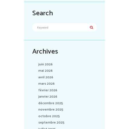
Search
Archives
juin 2026
mai 2026
avril 2026
mars 2026
février 2026
janvier 2026
décembre 2025
novembre 2025
octobre 2025
septembre 2025