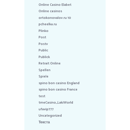
Online Casino Elabet
Online casinos
ortokonovalov.ru 10
pcheelka.ru
Plinko
Post
Postv
Public
Publick
Retrait Online
Spellen
Spiele
spino bon casino England
spino bon casino France
test
tmeCasino_LakiWorld
ufavip777
Uncategorized
Текста