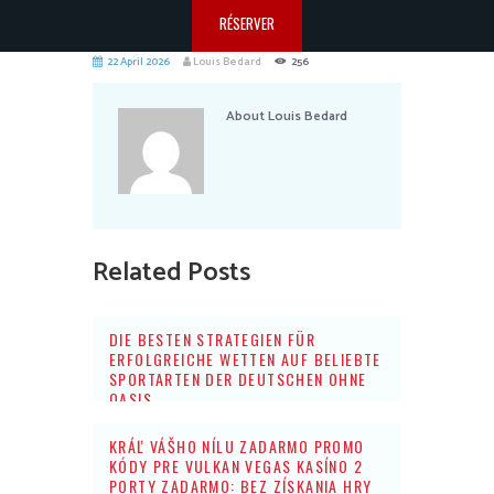
RÉSERVER
22 April 2026
Louis Bedard
256
About
Louis Bedard
Related Posts
DIE BESTEN STRATEGIEN FÜR
ERFOLGREICHE WETTEN AUF BELIEBTE
SPORTARTEN DER DEUTSCHEN OHNE
OASIS
KRÁĽ VÁŠHO NÍLU ZADARMO PROMO
KÓDY PRE VULKAN VEGAS KASÍNO 2
PORTY ZADARMO: BEZ ZÍSKANIA HRY