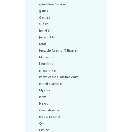
gambling/casino
game
Games
Giochi
imtri.cl
Jackpot bob
Jeux
Jeux de Casino Millioner
klippan.es
Leonbet
masslinker
mcw-casino-online.com
montecatini.cl
Mystake
new
News
nko-zdrav.ru
nuovi casino
OM
OM cc