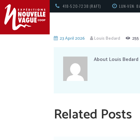
418-520-7238 (RAFT)
LUN-VEN: 8
23 April 2026
Louis Bedard
255
About
Louis Bedard
Related Posts