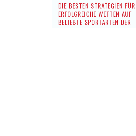
DIE BESTEN STRATEGIEN FÜR
ERFOLGREICHE WETTEN AUF
BELIEBTE SPORTARTEN DER
DEUTSCHEN OHNE OASIS