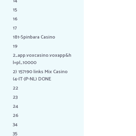
14
15
16
17
181-Spinbara Casino
19
2_app.voxcasino.voxapp&h
l=pl_10000
2) 157190 links Mix Casino
(4-IT-JP-NL) DONE
22
23
24
26
34
35