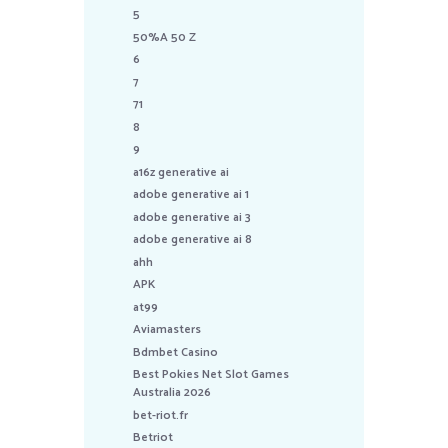
5
50%A 50 Z
6
7
71
8
9
a16z generative ai
adobe generative ai 1
adobe generative ai 3
adobe generative ai 8
ahh
APK
at99
Aviamasters
Bdmbet Casino
Best Pokies Net Slot Games
Australia 2026
bet-riot.fr
Betriot