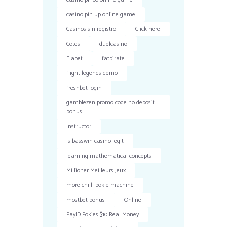
casino pin up online game
Casinos sin registro
Click here
Cotes
duelcasino
Elabet
fatpirate
flight legends demo
freshbet login
gamblezen promo code no deposit
bonus
Instructor
is basswin casino legit
learning mathematical concepts
Millioner Meilleurs Jeux
more chilli pokie machine
mostbet bonus
Online
PayID Pokies $10 Real Money