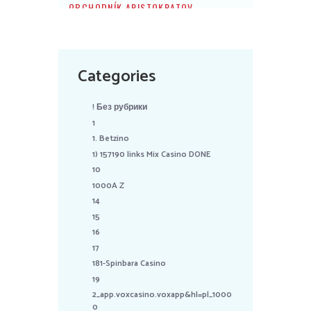
OBCHODNÍK ARISTOKRATOV
Categories
! Без рубрики
1
1. Betzino
1) 157190 links Mix Casino DONE
10
1000A Z
14
15
16
17
181-Spinbara Casino
19
2_app.voxcasino.voxapp&hl=pl_1000
0