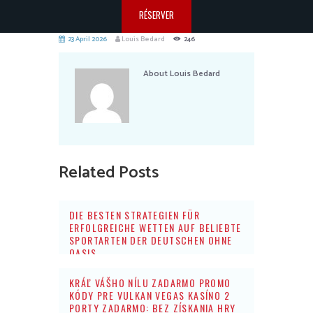
RÉSERVER
23 April 2026
Louis Bedard
246
About
Louis Bedard
Related Posts
DIE BESTEN STRATEGIEN FÜR
ERFOLGREICHE WETTEN AUF BELIEBTE
SPORTARTEN DER DEUTSCHEN OHNE
OASIS
KRÁĽ VÁŠHO NÍLU ZADARMO PROMO
KÓDY PRE VULKAN VEGAS KASÍNO 2
PORTY ZADARMO: BEZ ZÍSKANIA HRY