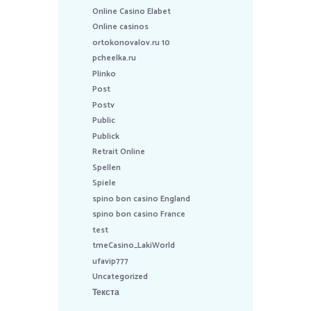
Online Casino Elabet
Online casinos
ortokonovalov.ru 10
pcheelka.ru
Plinko
Post
Postv
Public
Publick
Retrait Online
Spellen
Spiele
spino bon casino England
spino bon casino France
test
tmeCasino_LakiWorld
ufavip777
Uncategorized
Текста