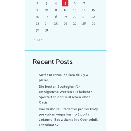
2
3
4
5
6
7
8
9
10
11
12
13
14
15
16
17
18
19
20
21
22
23
24
25
26
27
28
29
30
31
Juin
Recent Posts
Sofás KLIPPAN de Ikea de 2 y 4
plazas
Die besten Strategien für
erfolgreiche Wetten auf beliebte
Sportarten der Deutschen ohne
Oasis
Kráľ vášho Nílu zadarmo promo kódy
pre vulkan vegas kasíno 2 porty
zadarmo: Bez získania hry Obchodník
aristokratov