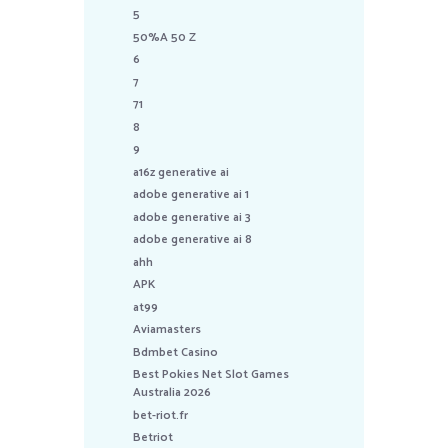
5
50%A 50 Z
6
7
71
8
9
a16z generative ai
adobe generative ai 1
adobe generative ai 3
adobe generative ai 8
ahh
APK
at99
Aviamasters
Bdmbet Casino
Best Pokies Net Slot Games
Australia 2026
bet-riot.fr
Betriot