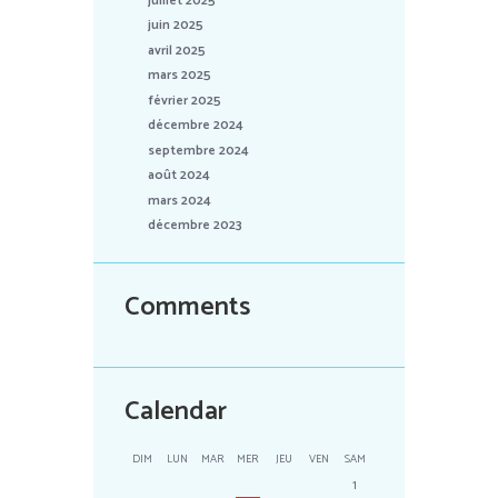
juillet 2025
juin 2025
avril 2025
mars 2025
février 2025
décembre 2024
septembre 2024
août 2024
mars 2024
décembre 2023
Comments
Calendar
DIM
LUN
MAR
MER
JEU
VEN
SAM
1