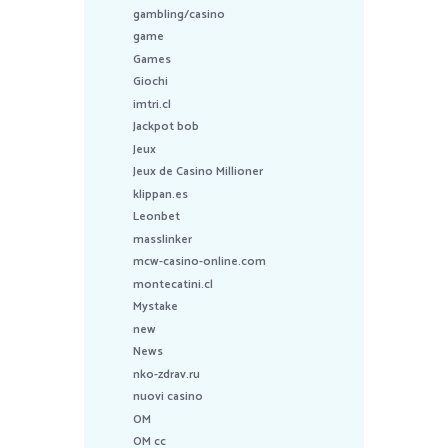
gambling/casino
game
Games
Giochi
imtri.cl
Jackpot bob
Jeux
Jeux de Casino Millioner
klippan.es
Leonbet
masslinker
mcw-casino-online.com
montecatini.cl
Mystake
new
News
nko-zdrav.ru
nuovi casino
OM
OM cc