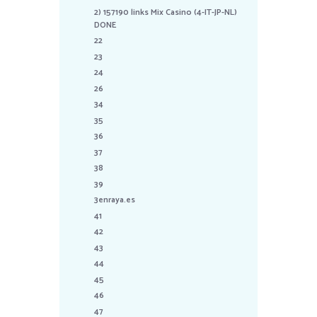
2) 157190 links Mix Casino (4-IT-JP-NL)
DONE
22
23
24
26
34
35
36
37
38
39
3enraya.es
41
42
43
44
45
46
47