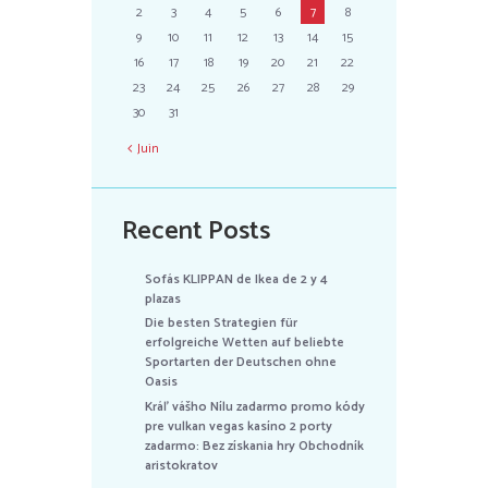
2
3
4
5
6
7
8
9
10
11
12
13
14
15
16
17
18
19
20
21
22
23
24
25
26
27
28
29
30
31
Juin
Recent Posts
Sofás KLIPPAN de Ikea de 2 y 4
plazas
Die besten Strategien für
erfolgreiche Wetten auf beliebte
Sportarten der Deutschen ohne
Oasis
Kráľ vášho Nílu zadarmo promo kódy
pre vulkan vegas kasíno 2 porty
zadarmo: Bez získania hry Obchodník
aristokratov