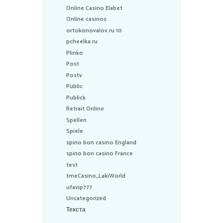
Online Casino Elabet
Online casinos
ortokonovalov.ru 10
pcheelka.ru
Plinko
Post
Postv
Public
Publick
Retrait Online
Spellen
Spiele
spino bon casino England
spino bon casino France
test
tmeCasino_LakiWorld
ufavip777
Uncategorized
Текста