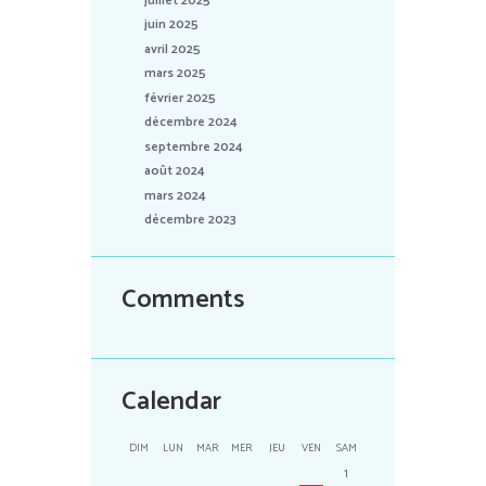
juillet 2025
juin 2025
avril 2025
mars 2025
février 2025
décembre 2024
septembre 2024
août 2024
mars 2024
décembre 2023
Comments
Calendar
DIM
LUN
MAR
MER
JEU
VEN
SAM
1