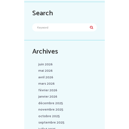
Search
Archives
juin 2026
mai 2026
avril 2026
mars 2026
février 2026
janvier 2026
décembre 2025
novembre 2025
octobre 2025
septembre 2025