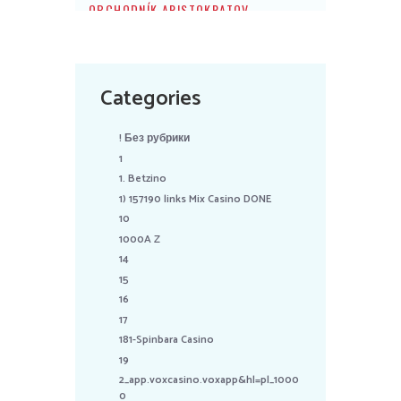
OBCHODNÍK ARISTOKRATOV
Categories
! Без рубрики
1
1. Betzino
1) 157190 links Mix Casino DONE
10
1000A Z
14
15
16
17
181-Spinbara Casino
19
2_app.voxcasino.voxapp&hl=pl_1000
0