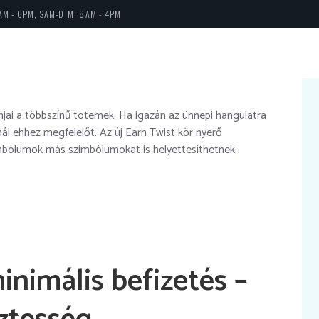
AM - 6PM, SAM-DIM: 8AM - 4PM
ikonjai a többszínű totemek. Ha igazán az ünnepi hangulatra
nál ehhez megfelelőt.
Az új Earn Twist kör nyerő
imbólumok más szimbólumokat is helyettesíthetnek.
nimális befizetés –