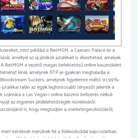
szereket, mint például a BetMGM, a Caesars Palace és a
ínál, amellyel az új játékok jutalékait is élvezheted, amelyek
rt. A BetMGM a vezető magas befektetésű online kaszinóként
űjteményt kínál, amelynek RTP-je gyakran meghaladja a
 a Bloodstream Suckers, amelynek figyelemre méltó 97,99%-
 jutalékai talán az egyik legfontosabb tényezőt jelentik a
k számára a Las Vegas-i online kaszinó befizetés nélküli
nyújt az ingyenes játéklehetőségek növeléséről.
kaszinójáról is, hogy megtudjon a marketingeszközökről,
 mert kérdések merülnek fel a fiókkódoddal kapcsolatban.