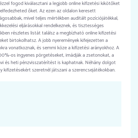
zel fogod kiválasztani a legjobb online kifizetési kikötőket
 felfedezheted őket. Az ezen az oldalon keresett
gosabbak, mivel teljes mértékben auditált pozíciójátékkal,
ékkezelési eljárásokkal rendelkeznek, és tisztességes
en részletes listát találsz a megbízható online kifizetési
ket birtokolhatsz. A jobb nyeremények kifejezetten a
kra vonatkoznak, és semmi köze a kifizetési arányokhoz. A
100%-os ingyenes pörgetéseket, imádják a zsetonokat, a
avi és heti pénzvisszatérítést is kaphatnak. Néhány dolgot
y kifizetésekért szeretnél játszani a szerencsejátékokban.