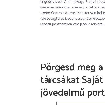
engedélyezett. A Megaways™, egy többszi
nyereményrendszer, megváltoztatta a telj
Honor Controls a kívánt scatter szimbólu
felelősségteljes játék hosszú távú élvezete
rendelt pénznemben való játék csökkenti
Pörgesd meg a f
tárcsákat Saját
jövedelmű port