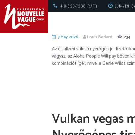
418-520-7238 (RAFT)
LUN-VEN: 8
3 May 2026
Louis Bedard
234
Az új, állami stílusú nyerőgép jól fizető 
vágysz, az Aloha People Will pay bőven kí
kombinációt ígér, mivel a Genie Wilds sz
Vulkan vegas mi