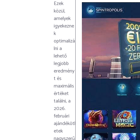
Ezek
közül,
amelyek
igyekezne
k
optimalizá
lni a
lehető
legjobb
eredmény
t és
maximális
értéket
találni, a
2026.
februári
ajándékötl
etek
nagyszerű