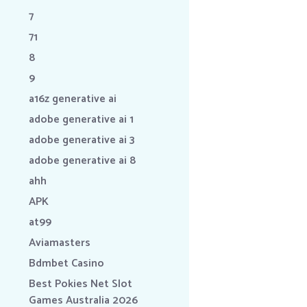
7
71
8
9
a16z generative ai
adobe generative ai 1
adobe generative ai 3
adobe generative ai 8
ahh
APK
at99
Aviamasters
Bdmbet Casino
Best Pokies Net Slot
Games Australia 2026