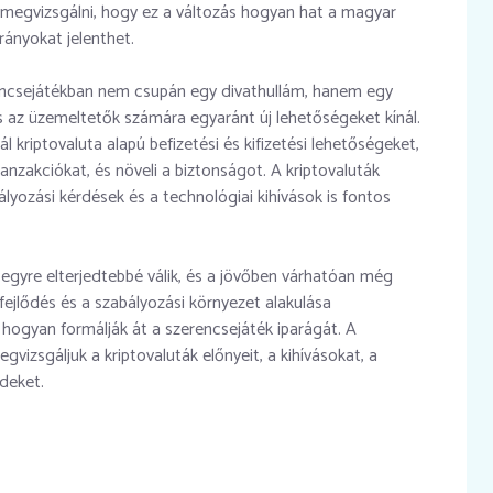
egvizsgálni, hogy ez a változás hogyan hat a magyar
rányokat jelenthet.
rencsejátékban nem csupán egy divathullám, hanem egy
s az üzemeltetők számára egyaránt új lehetőségeket kínál.
l kriptovaluta alapú befizetési és kifizetési lehetőségeket,
nzakciókat, és növeli a biztonságot. A kriptovaluták
ályozási kérdések és a technológiai kihívások is fontos
 egyre elterjedtebbé válik, és a jövőben várhatóan még
ejlődés és a szabályozási környezet alakulása
hogyan formálják át a szerencsejáték iparágát. A
vizsgáljuk a kriptovaluták előnyeit, a kihívásokat, a
ndeket.