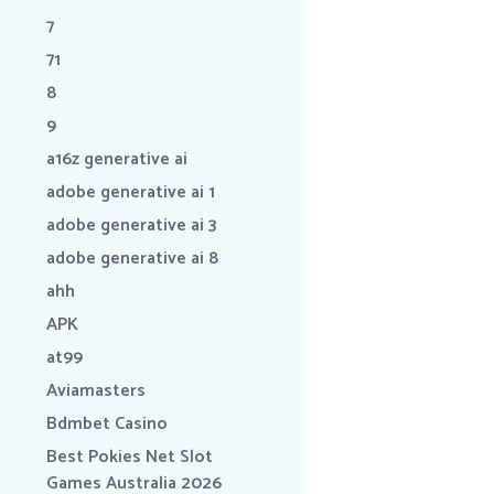
7
71
8
9
a16z generative ai
adobe generative ai 1
adobe generative ai 3
adobe generative ai 8
ahh
APK
at99
Aviamasters
Bdmbet Casino
Best Pokies Net Slot
Games Australia 2026