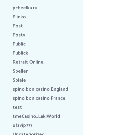
pcheelka.ru
Plinko
Post
Postv
Public
Publick
Retrait Online
Spellen
Spiele
spino bon casino England
spino bon casino France
test
tmeCasino_LakiWorld
ufavip777
Uncategorized