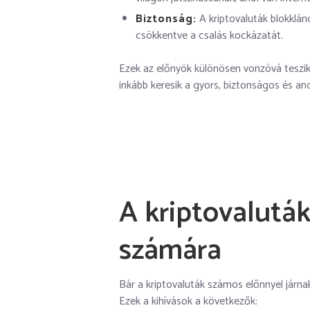
Biztonság:
A kriptovaluták blokklán
csökkentve a csalás kockázatát.
Ezek az előnyök különösen vonzóvá teszik
inkább keresik a gyors, biztonságos és an
A kriptovaluták
számára
Bár a kriptovaluták számos előnnyel járnak
Ezek a kihívások a következők: