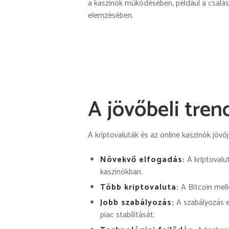
a kaszinók működésében, például a csalá
elemzésében.
A jövőbeli tren
A kriptovaluták és az online kaszinók jöv
Növekvő elfogadás:
A kriptovalu
kaszinókban.
Több kriptovaluta:
A Bitcoin mell
Jobb szabályozás:
A szabályozás e
piac stabilitását.