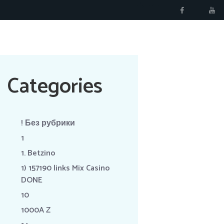
RÉSERVER
Categories
! Без рубрики
1
1. Betzino
1) 157190 links Mix Casino
DONE
10
1000A Z