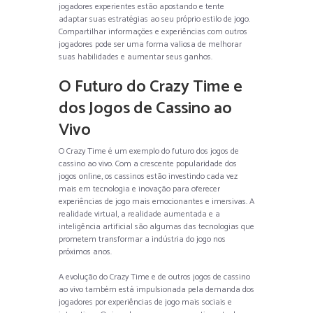
jogadores experientes estão apostando e tente
adaptar suas estratégias ao seu próprio estilo de jogo.
Compartilhar informações e experiências com outros
jogadores pode ser uma forma valiosa de melhorar
suas habilidades e aumentar seus ganhos.
O Futuro do Crazy Time e
dos Jogos de Cassino ao
Vivo
O Crazy Time é um exemplo do futuro dos jogos de
cassino ao vivo. Com a crescente popularidade dos
jogos online, os cassinos estão investindo cada vez
mais em tecnologia e inovação para oferecer
experiências de jogo mais emocionantes e imersivas. A
realidade virtual, a realidade aumentada e a
inteligência artificial são algumas das tecnologias que
prometem transformar a indústria do jogo nos
próximos anos.
A evolução do Crazy Time e de outros jogos de cassino
ao vivo também está impulsionada pela demanda dos
jogadores por experiências de jogo mais sociais e