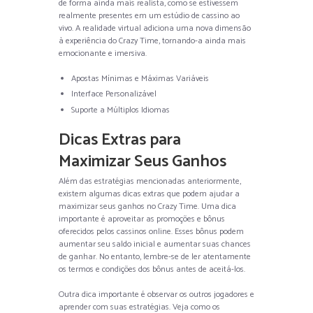
de forma ainda mais realista, como se estivessem
realmente presentes em um estúdio de cassino ao
vivo. A realidade virtual adiciona uma nova dimensão
à experiência do Crazy Time, tornando-a ainda mais
emocionante e imersiva.
Apostas Mínimas e Máximas Variáveis
Interface Personalizável
Suporte a Múltiplos Idiomas
Dicas Extras para
Maximizar Seus Ganhos
Além das estratégias mencionadas anteriormente,
existem algumas dicas extras que podem ajudar a
maximizar seus ganhos no Crazy Time. Uma dica
importante é aproveitar as promoções e bônus
oferecidos pelos cassinos online. Esses bônus podem
aumentar seu saldo inicial e aumentar suas chances
de ganhar. No entanto, lembre-se de ler atentamente
os termos e condições dos bônus antes de aceitá-los.
Outra dica importante é observar os outros jogadores e
aprender com suas estratégias. Veja como os