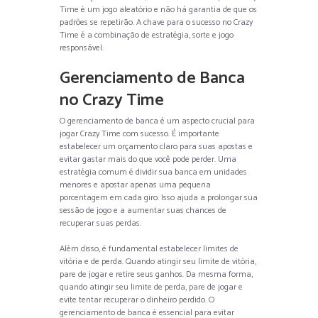
Time é um jogo aleatório e não há garantia de que os
padrões se repetirão. A chave para o sucesso no Crazy
Time é a combinação de estratégia, sorte e jogo
responsável.
Gerenciamento de Banca
no Crazy Time
O gerenciamento de banca é um aspecto crucial para
jogar Crazy Time com sucesso. É importante
estabelecer um orçamento claro para suas apostas e
evitar gastar mais do que você pode perder. Uma
estratégia comum é dividir sua banca em unidades
menores e apostar apenas uma pequena
porcentagem em cada giro. Isso ajuda a prolongar sua
sessão de jogo e a aumentar suas chances de
recuperar suas perdas.
Além disso, é fundamental estabelecer limites de
vitória e de perda. Quando atingir seu limite de vitória,
pare de jogar e retire seus ganhos. Da mesma forma,
quando atingir seu limite de perda, pare de jogar e
evite tentar recuperar o dinheiro perdido. O
gerenciamento de banca é essencial para evitar