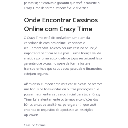
perdas significativas e garantir que você aproveite o
Crazy Time de forma responsável e divertida.
Onde Encontrar Cassinos
Online com Crazy Time
O Crazy Time está disponível em uma ampla
variedade de cassinos online licenciados e
regulamentados. Ao escolher um cassino online, é
importante verificar se ele possui uma licença válida
emitida por uma autoridade de jogos respeitável. Isso
garante que o cassino opere de forma justa e
transparente, e que seus dados pessoais e financeiros
estejam seguros.
Além disso, é importante verificar se o cassino oferece
um bônus de boas-vindas ou outras promoções que
possam aumentar seu saldo inicial para jogar Crazy
Time. Leia atentamente os termos e condições dos
bônus antes de aceitá-los, para garantir que você
entenda os requisitos de apostas e as restrições
aplicáveis.
Cassino Online