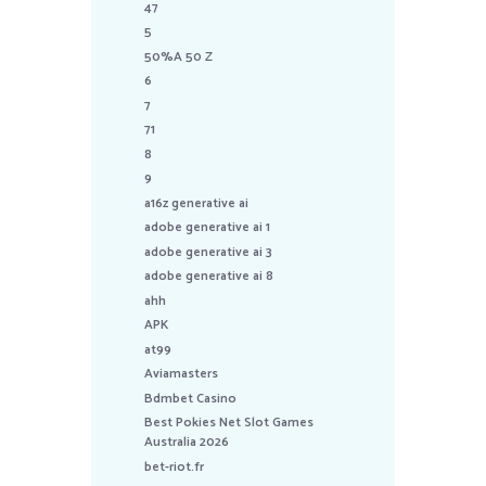
47
5
50%A 50 Z
6
7
71
8
9
a16z generative ai
adobe generative ai 1
adobe generative ai 3
adobe generative ai 8
ahh
APK
at99
Aviamasters
Bdmbet Casino
Best Pokies Net Slot Games
Australia 2026
bet-riot.fr