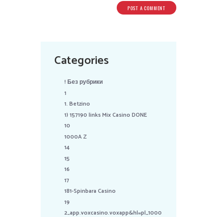
Categories
! Без рубрики
1
1. Betzino
1) 157190 links Mix Casino DONE
10
1000A Z
14
15
16
17
181-Spinbara Casino
19
2_app.voxcasino.voxapp&hl=pl_1000