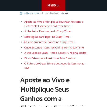
RÉSERVER
25 March 2026
Louis Bedard
311
Aposte ao Vivo e Multiplique Seus Ganhos com a
Eletrizante Experiência do Crazy Time.
A Mecânica Fascinante do Crazy Time
Estratégias para Jogar no Crazy Time
Gerenciamento de Banca no Crazy Time
Onde Encontrar Cassinos Online com Crazy Time
A Evolução do Crazy Time e Novas Funcionalidades
Dicas Extras para Maximizar Seus Ganhos
O Futuro do Crazy Time e dos Jogos de Cassino ao
Vivo
Aposte ao Vivo e
Multiplique Seus
Ganhos com a