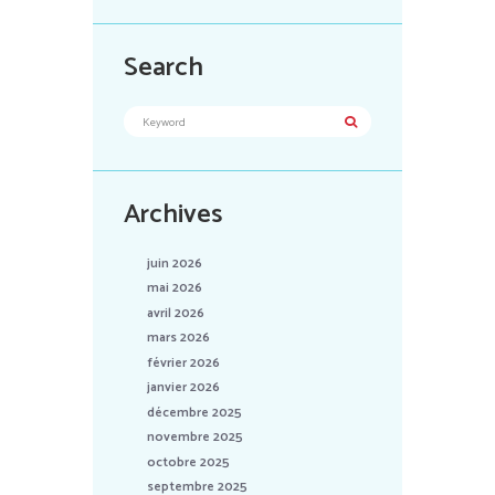
Search
Archives
juin 2026
mai 2026
avril 2026
mars 2026
février 2026
janvier 2026
décembre 2025
novembre 2025
octobre 2025
septembre 2025