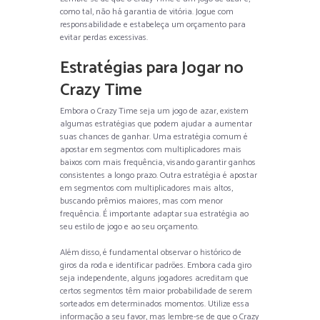
como tal, não há garantia de vitória. Jogue com
responsabilidade e estabeleça um orçamento para
evitar perdas excessivas.
Estratégias para Jogar no
Crazy Time
Embora o Crazy Time seja um jogo de azar, existem
algumas estratégias que podem ajudar a aumentar
suas chances de ganhar. Uma estratégia comum é
apostar em segmentos com multiplicadores mais
baixos com mais frequência, visando garantir ganhos
consistentes a longo prazo. Outra estratégia é apostar
em segmentos com multiplicadores mais altos,
buscando prêmios maiores, mas com menor
frequência. É importante adaptar sua estratégia ao
seu estilo de jogo e ao seu orçamento.
Além disso, é fundamental observar o histórico de
giros da roda e identificar padrões. Embora cada giro
seja independente, alguns jogadores acreditam que
certos segmentos têm maior probabilidade de serem
sorteados em determinados momentos. Utilize essa
informação a seu favor, mas lembre-se de que o Crazy