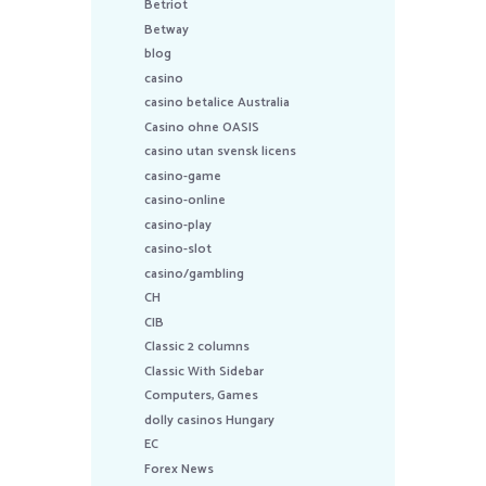
Betriot
Betway
blog
casino
casino betalice Australia
Casino ohne OASIS
casino utan svensk licens
casino-game
casino-online
casino-play
casino-slot
casino/gambling
CH
CIB
Classic 2 columns
Classic With Sidebar
Computers, Games
dolly casinos Hungary
EC
Forex News