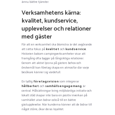
ännu bättre tjänster.
Verksamhetens kärna:
kvalitet, kundservice,
upplevelser och relationer
med gäster
För att en verksamhet ska blomstra är det avgörande
att sätta fokus på
kvalitet
och
kundservice
.
Historien bakom campingverksamheter visar att
framgång ofta bygger på långsiktiga relationer.
Genom att aktivt lyssna på gästers behov och
önskemål kan företag skapa en atmosfär där varje
besökare känner sig värdefull.
En tydlig
företagsvision
som integrerar
hållbarhet
och
samhällsengagemang
är
central. Målsättningar kring miljövänliga initiativ och
lokalt stöd skapar inte bara en positiv inverkan på
samhället utan bidrar också till en bättre
gästupplevelse. När kunderna känner att de bidrar till
något större, ökar deras lojalitet.