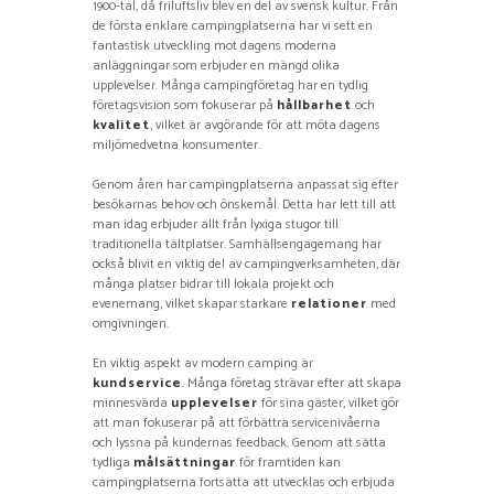
1900-tal, då friluftsliv blev en del av svensk kultur. Från
de första enklare campingplatserna har vi sett en
fantastisk utveckling mot dagens moderna
anläggningar som erbjuder en mängd olika
upplevelser. Många campingföretag har en tydlig
företagsvision som fokuserar på
hållbarhet
och
kvalitet
, vilket är avgörande för att möta dagens
miljömedvetna konsumenter.
Genom åren har campingplatserna anpassat sig efter
besökarnas behov och önskemål. Detta har lett till att
man idag erbjuder allt från lyxiga stugor till
traditionella tältplatser. Samhällsengagemang har
också blivit en viktig del av campingverksamheten, där
många platser bidrar till lokala projekt och
evenemang, vilket skapar starkare
relationer
med
omgivningen.
En viktig aspekt av modern camping är
kundservice
. Många företag strävar efter att skapa
minnesvärda
upplevelser
för sina gäster, vilket gör
att man fokuserar på att förbättra servicenivåerna
och lyssna på kundernas feedback. Genom att sätta
tydliga
målsättningar
för framtiden kan
campingplatserna fortsätta att utvecklas och erbjuda