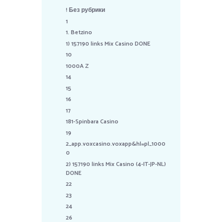
! Без рубрики
1
1. Betzino
1) 157190 links Mix Casino DONE
10
1000A Z
14
15
16
17
181-Spinbara Casino
19
2_app.voxcasino.voxapp&hl=pl_1000
0
2) 157190 links Mix Casino (4-IT-JP-NL)
DONE
22
23
24
26