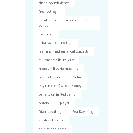
flight legends demo
freshbet login
gamblezen promo code no deposit
bonus
Instructor
is basswin casino legit
learning mathematical concepts
Millioner Meilleurs Jeux
more chilli pokie machine
mostbet bonus
Online
PayID Pokies $10 Real Money
penalty unlimited demo
pistolo
playid
River Kayaking
Sea Kayaking
siti di slot online
siti slot non aams