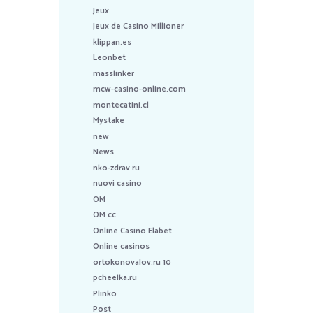
Jeux
Jeux de Casino Millioner
klippan.es
Leonbet
masslinker
mcw-casino-online.com
montecatini.cl
Mystake
new
News
nko-zdrav.ru
nuovi casino
OM
OM cc
Online Casino Elabet
Online casinos
ortokonovalov.ru 10
pcheelka.ru
Plinko
Post