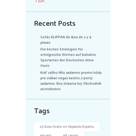
Juin
Recent Posts
Sofás KLIPPAN de Ikea de 2 y 4
plazas
Die besten Strategien für
erfolgreiche Wetten auf beliebte
Sportarten der Deutschen ohne
Oasis
Kráľ vášho Nílu zadarmo promo kódy
pre vulkan vegas kasíno 2 porty
zadarmo: Bez získania hry Obchodník
aristokratov
Tags
25 Giros Gratis sin Depósito España
ala win
alf casino