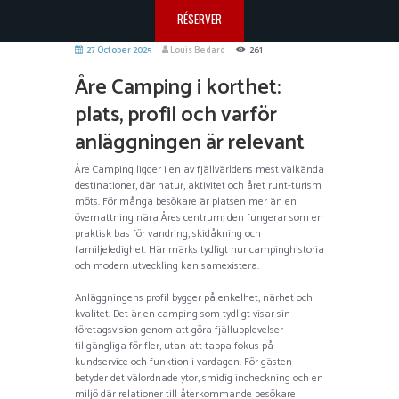
RÉSERVER
27 October 2025
Louis Bedard
261
Åre Camping i korthet:
plats, profil och varför
anläggningen är relevant
Åre Camping ligger i en av fjällvärldens mest välkända
destinationer, där natur, aktivitet och året runt-turism
möts. För många besökare är platsen mer än en
övernattning nära Åres centrum; den fungerar som en
praktisk bas för vandring, skidåkning och
familjeledighet. Här märks tydligt hur campinghistoria
och modern utveckling kan samexistera.
Anläggningens profil bygger på enkelhet, närhet och
kvalitet. Det är en camping som tydligt visar sin
företagsvision genom att göra fjällupplevelser
tillgängliga för fler, utan att tappa fokus på
kundservice och funktion i vardagen. För gästen
betyder det välordnade ytor, smidig incheckning och en
miljö där relationer till återkommande besökare