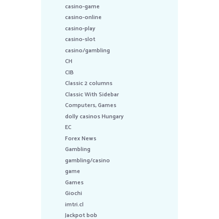
casino-game
casino-online
casino-play
casino-slot
casino/gambling
CH
CIB
Classic 2 columns
Classic With Sidebar
Computers, Games
dolly casinos Hungary
EC
Forex News
Gambling
gambling/casino
game
Games
Giochi
imtri.cl
Jackpot bob