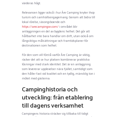
värderas högt.
Relevansen ligger också i hur Åre Camping knyter ihop
turism och samhällsengagemang. Genom att bidra till
lokal rörelse, säsongsboende och
https://arecampingse.com/
i området blir
anläggningen en del av bygdens helhet. Det gör att
hållbarhet inte bara handlar om drift, utan också om
långsiktiga målsättningar och framtidsplaner för
destinationen som helhet.
För den som vill förstå varför Åre Camping är viktig,
räcker det att se hur platsen kombinerar praktiska
lösningar med stark identitet. Det är en anläggning
som levererar upplevelser nära fjället, samtidigt som
den håller fast vid kvalitet och en tydlig, mänsklig ton i
mötet med gästerna.
Campinghistoria och
utveckling: från etablering
till dagens verksamhet
Campingens historia sträcker sig tillbaka till tidigt