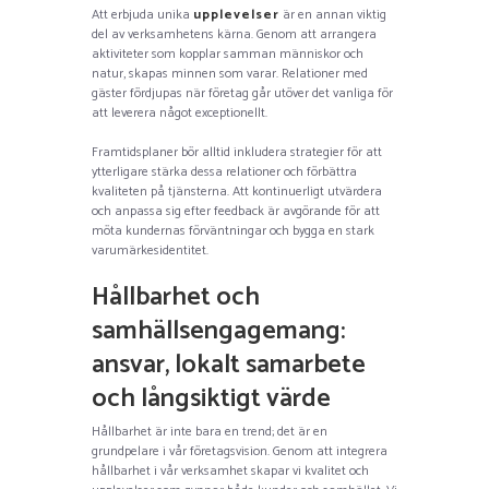
Att erbjuda unika
upplevelser
är en annan viktig
del av verksamhetens kärna. Genom att arrangera
aktiviteter som kopplar samman människor och
natur, skapas minnen som varar. Relationer med
gäster fördjupas när företag går utöver det vanliga för
att leverera något exceptionellt.
Framtidsplaner bör alltid inkludera strategier för att
ytterligare stärka dessa relationer och förbättra
kvaliteten på tjänsterna. Att kontinuerligt utvärdera
och anpassa sig efter feedback är avgörande för att
möta kundernas förväntningar och bygga en stark
varumärkesidentitet.
Hållbarhet och
samhällsengagemang:
ansvar, lokalt samarbete
och långsiktigt värde
Hållbarhet är inte bara en trend; det är en
grundpelare i vår företagsvision. Genom att integrera
hållbarhet i vår verksamhet skapar vi kvalitet och