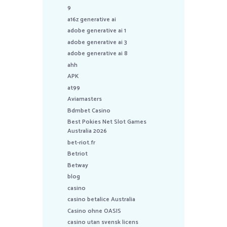
9
a16z generative ai
adobe generative ai 1
adobe generative ai 3
adobe generative ai 8
ahh
APK
at99
Aviamasters
Bdmbet Casino
Best Pokies Net Slot Games
Australia 2026
bet-riot.fr
Betriot
Betway
blog
casino
casino betalice Australia
Casino ohne OASIS
casino utan svensk licens