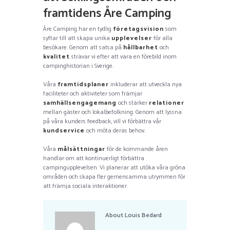
framtidens Åre Camping
Åre Camping har en tydlig
företagsvision
som
syftar till att skapa unika
upplevelser
för alla
besökare. Genom att satsa på
hållbarhet
och
kvalitet
strävar vi efter att vara en förebild inom
campinghistorian i Sverige.
Våra
framtidsplaner
inkluderar att utveckla nya
faciliteter och aktiviteter som främjar
samhällsengagemang
och stärker
relationer
mellan gäster och lokalbefolkning. Genom att lyssna
på våra kunders feedback, vill vi förbättra vår
kundservice
och möta deras behov.
Våra
målsättningar
för de kommande åren
handlar om att kontinuerligt förbättra
campingupplevelsen. Vi planerar att utöka våra gröna
områden och skapa fler gemensamma utrymmen för
att främja sociala interaktioner.
About
Louis Bedard