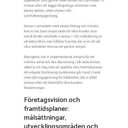
upplevelser som gynnar både kunder och samhället. Vi
strävar efter att bygga långsiktiga relationer med
lokala aktörer, vilket stärker vårt
samhällsengagemang.
Genom samarbete med lokala företag och initiativ,
kan vi inte bara skapa värde för våra kunder utan
också för det samhälle vi verkar i. Vår målsättning är
att bidra till en mer hållbar framtid, där vi ser till att
våra aktiviteter lämnar ett positivt avtryck.
Exempelvis har vi implementerat initiativ för att
minska avfall och öka återvinning i vår verksamhet,
vilket är ett steg mot att uppfylla våra framtidsplaner.
Att erbjuda förstklassig kundservice går hand i hand
med vårt engagemang för hållbarhet, där vi alltid
strävar efter att överträffa våra kunders
förväntningar.
Företagsvision och
framtidsplaner:
målsättningar,
utvecklingsområden och