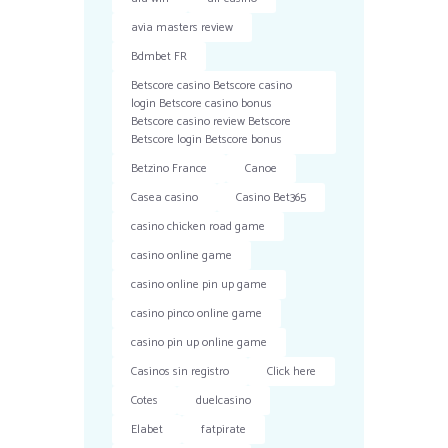
avia masters review
Bdmbet FR
Betscore casino Betscore casino
login Betscore casino bonus
Betscore casino review Betscore
Betscore login Betscore bonus
Betzino France
Canoe
Casea casino
Casino Bet365
casino chicken road game
casino online game
casino online pin up game
casino pinco online game
casino pin up online game
Casinos sin registro
Click here
Cotes
duelcasino
Elabet
fatpirate