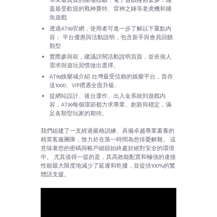
帶來最真實的賭場體驗；電子遊戲種類繁多，涵
蓋最受歡迎的戰神賽特、雷神之錘等老虎機和捕
魚遊戲
透過AT99官網，使用者可進一步了解以下重點內
容： 平台優惠與活動說明，包含新手與會員回饋
類型
實際參與前，建議詳閱活動說明頁面，並依個人
需求與遊玩習慣做出選擇。
AT99娛樂城介紹 台灣最受信賴的娛樂平台，首存
送1000、VIP禮遇全面升級…
從網站設計、後台運作、出入金系統到遊戲內
容，AT99每個環節都力求專業、創新與穩定，滿
足各類型玩家的期待。
我們組建了一支經過嚴格訓練、具備卓越專業素養的
精英客服團隊，致力於在第一時間為您排憂解難。 這
意味著您的密碼與帳戶細節始終處於絕對安全的環境
中。 尤其值得一提的是，其高效能配置和極強的連接
性能最大限度地減少了延遲和乾擾，並提供100%的繁
體語支援。