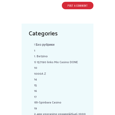
Categories
! Без рубрики
1
1. Betzino
1) 157190 links Mix Casino DONE
10
1000A Z
14
15
16
17
181-Spinbara Casino
19
2_app.voxcasino.voxapp&hl=pl_1000