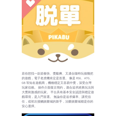
若你想找一款節奏快、獎勵爽、又適合隨時玩個幾把
的遊戲，電子老虎機肯定是首選。 像是 RSG、ATG、
GB 等知名遊戲商，機種穩定又容易中獎，深受台灣
玩家信賴。 操作介面復古簡約，適合追求經典玩法與
大獎刺激感的玩家。 平台具有基本安全認證與穩定遊
戲環境，是入門首選。 無論你是追求爆率、講究信
任，或初次接觸娛樂城的新手，泊樂娛樂城都是你的
安心選擇。