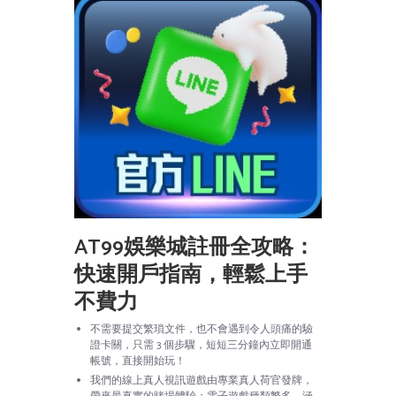
AT99娛樂城註冊全攻略：
快速開戶指南，輕鬆上手
不費力
不需要提交繁瑣文件，也不會遇到令人頭痛的驗
證卡關，只需 3 個步驟，短短三分鐘內立即開通
帳號，直接開始玩！
我們的線上真人視訊遊戲由專業真人荷官發牌，