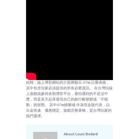
此時，線上博彩網站的介面將顯示 AT99 註冊表格，
其中包含玩家必須提供的所有必要資訊。 在台灣玩線
上遊戲或參與各類博弈平台，最怕遇到的不是沒中
獎，而是某天起床發現自己的銀行帳號變成「不能
動」的狀態。 其中AT99娛樂城 作為現金版代表，以
出金快速、優惠穩定、遊戲完整著稱，是台灣玩家的
熱門選擇。
About
Louis Bedard