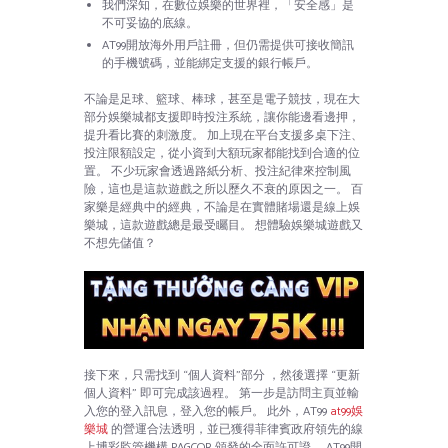
我們深知，在數位娛樂的世界裡，「安全感」是
不可妥協的底線。
AT99開放海外用戶註冊，但仍需提供可接收簡訊
的手機號碼，並能綁定支援的銀行帳戶。
不論是足球、籃球、棒球，甚至是電子競技，現在大
部分娛樂城都支援即時投注系統，讓你能邊看邊押，
提升看比賽的刺激度。 加上現在平台支援多桌下注、
投注限額設定，從小資到大額玩家都能找到合適的位
置。 不少玩家會透過路紙分析、投注紀律來控制風
險，這也是這款遊戲之所以歷久不衰的原因之一。 百
家樂是經典中的經典，不論是在實體賭場還是線上娛
樂城，這款遊戲總是最受矚目。 想體驗娛樂城遊戲又
不想先儲值？
接下來，只需找到 “個人資料”部分 ，然後選擇 “更新
個人資料” 即可完成該過程。 第一步是訪問主頁並輸
入您的登入訊息，登入您的帳戶。 此外，AT99
at99娛
樂城
的營運合法透明，並已獲得菲律賓政府領先的線
上博彩監管機構 PAGCOR 頒發的全面許可證。 AT99開