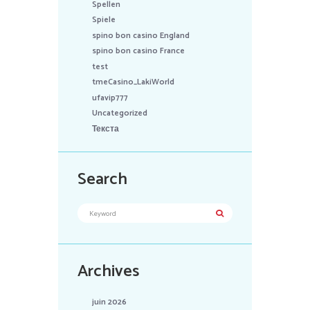
Spellen
Spiele
spino bon casino England
spino bon casino France
test
tmeCasino_LakiWorld
ufavip777
Uncategorized
Текста
Search
Archives
juin 2026