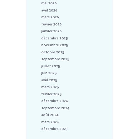
mai 2026
avril 2026
mars 2026
février 2026
janvier 2026
décembre 2025
novembre 2025
octobre 2025
septembre 2025
juillet 2025
juin 2025
avril 2025
mars 2025
février 2025
décembre 2024
septembre 2024
août 2024
mars 2024
décembre 2023