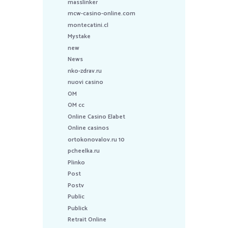
masslinker
mcw-casino-online.com
montecatini.cl
Mystake
new
News
nko-zdrav.ru
nuovi casino
OM
OM cc
Online Casino Elabet
Online casinos
ortokonovalov.ru 10
pcheelka.ru
Plinko
Post
Postv
Public
Publick
Retrait Online