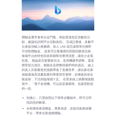
體驗金通常會有出金門檻，例如需達指定倍數投注
額，建議先詳閱平台活動規則。 完成註冊後，多數平
台會提供輸入推薦碼、加入 LINE 或完成簡單任務即
可領取體驗金。 從新手註冊優惠到高額回饋老玩家，
每個平台的特色與差異都幫你整理清楚，讓你少走冤
枉路。 無論是百家樂新玩法、老虎機爆率調整，還是
體育投注資訊，都能在這裡獲得最即時的資訊。 線上
的真人百家樂更把遊戲帶進了直播世界，讓玩家在家
就能透過高清畫面看到專業荷官發牌，彷彿真的坐在
賭桌前，下注的臨場感十足。 在眾多線上娛樂城遊戲
當中，「電子老虎機」可以說是最吸睛、也最受歡迎
的一款。
別擔心，只需按照以下簡單步驟操作，即可立即
找回您的帳號。
全程擔保會員權益，專業保證，並提供創新娛樂
平台，帶來全新遊戲體驗。