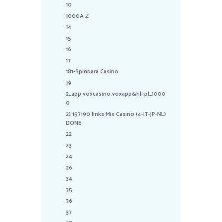
10
1000A Z
14
15
16
17
181-Spinbara Casino
19
2_app.voxcasino.voxapp&hl=pl_1000
0
2) 157190 links Mix Casino (4-IT-JP-NL)
DONE
22
23
24
26
34
35
36
37