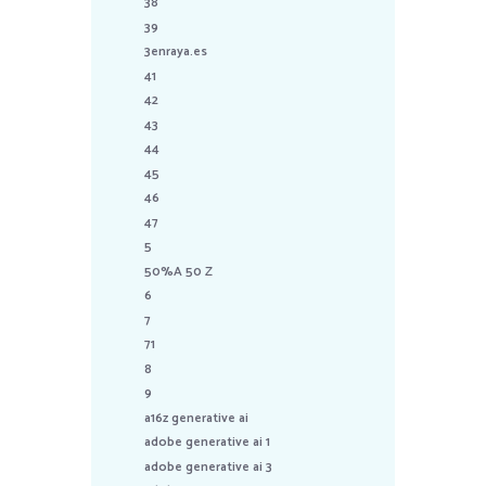
38
39
3enraya.es
41
42
43
44
45
46
47
5
50%A 50 Z
6
7
71
8
9
a16z generative ai
adobe generative ai 1
adobe generative ai 3