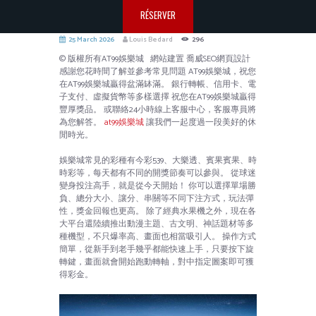
RÉSERVER
25 March 2026
Louis Bedard
296
© 版權所有AT99娛樂城 網站建置 喬威SEO網頁設計
感謝您花時間了解並參考常見問題 AT99娛樂城，祝您
在AT99娛樂城贏得盆滿缽滿。 銀行轉帳、信用卡、電
子支付、虛擬貨幣等多樣選擇 祝您在AT99娛樂城贏得
豐厚獎品。 或聯絡24小時線上客服中心，客服專員將
為您解答。
at99娛樂城
讓我們一起度過一段美好的休
閒時光。
娛樂城常見的彩種有今彩539、大樂透、賓果賓果、時
時彩等，每天都有不同的開獎節奏可以參與。 從球迷
變身投注高手，就是從今天開始！ 你可以選擇單場勝
負、總分大小、讓分、串關等不同下注方式，玩法彈
性，獎金回報也更高。 除了經典水果機之外，現在各
大平台還陸續推出動漫主題、古文明、神話題材等多
種機型，不只爆率高、畫面也相當吸引人。 操作方式
簡單，從新手到老手幾乎都能快速上手，只要按下旋
轉鍵，畫面就會開始跑動轉軸，對中指定圖案即可獲
得彩金。