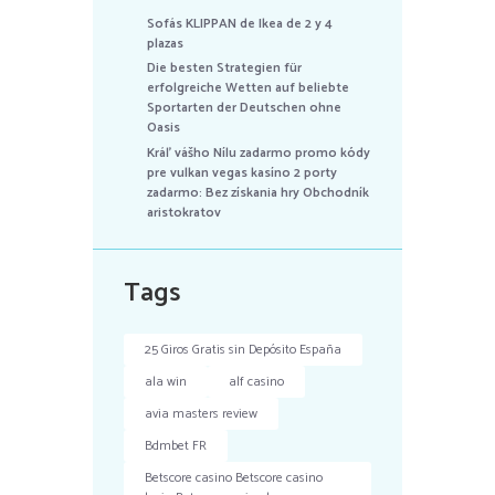
Sofás KLIPPAN de Ikea de 2 y 4
plazas
Die besten Strategien für
erfolgreiche Wetten auf beliebte
Sportarten der Deutschen ohne
Oasis
Kráľ vášho Nílu zadarmo promo kódy
pre vulkan vegas kasíno 2 porty
zadarmo: Bez získania hry Obchodník
aristokratov
Tags
25 Giros Gratis sin Depósito España
ala win
alf casino
avia masters review
Bdmbet FR
Betscore casino Betscore casino