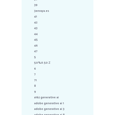
39
3enraya.es
41
42
43
44
45
46
47
5
50%A 50 Z
6
7
71
8
9
a16z generative ai
adobe generative ai 1
adobe generative ai 3
adobe generative ai 8