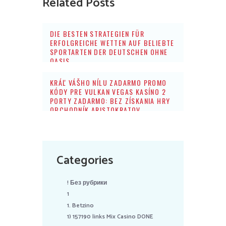
Related Posts
DIE BESTEN STRATEGIEN FÜR
ERFOLGREICHE WETTEN AUF BELIEBTE
SPORTARTEN DER DEUTSCHEN OHNE
OASIS
KRÁĽ VÁŠHO NÍLU ZADARMO PROMO
KÓDY PRE VULKAN VEGAS KASÍNO 2
PORTY ZADARMO: BEZ ZÍSKANIA HRY
OBCHODNÍK ARISTOKRATOV
Categories
! Без рубрики
1
1. Betzino
1) 157190 links Mix Casino DONE