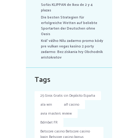
Sofás KLIPPAN de Ikea de 2 y 4
plazas
Die besten Strategien für
erfolgreiche Wetten auf beliebte
Sportarten der Deutschen ohne
Oasis
Kráľ vášho Nílu zadarmo promo kódy
pre vulkan vegas kasíno 2 porty
zadarmo: Bez získania hry Obchodník
aristokratov
Tags
25 Giros Gratis sin Depósito España
ala win
alf casino
avia masters review
Bdmbet FR
Betscore casino Betscore casino
login Betscore casino bonus