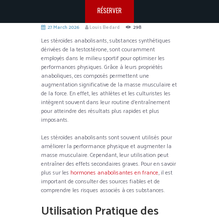
RÉSERVER
27 March 2026
Louis Bedard
298
Les stéroïdes anabolisants, substances synthétiques
dérivées de la testostérone, sont couramment
employés dans le milieu sportif pour optimiser les
performances physiques. Grâce à leurs propriétés
anaboliques, ces composés permettent une
augmentation significative de la masse musculaire et
de la force. En effet, les athlètes et les culturistes les
intègrent souvent dans leur routine d’entraînement
pour atteindre des résultats plus rapides et plus
imposants.
Les stéroïdes anabolisants sont souvent utilisés pour
améliorer la performance physique et augmenter la
masse musculaire. Cependant, leur utilisation peut
entraîner des effets secondaires graves. Pour en savoir
plus sur les
hormones anabolisantes en france
, il est
important de consulter des sources fiables et de
comprendre les risques associés à ces substances.
Utilisation Pratique des