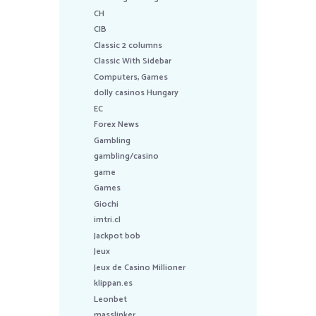
CH
CIB
Classic 2 columns
Classic With Sidebar
Computers, Games
dolly casinos Hungary
EC
Forex News
Gambling
gambling/casino
game
Games
Giochi
imtri.cl
Jackpot bob
Jeux
Jeux de Casino Millioner
klippan.es
Leonbet
masslinker