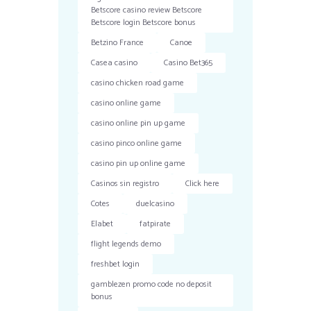
Betscore casino review Betscore
Betscore login Betscore bonus
Betzino France
Canoe
Casea casino
Casino Bet365
casino chicken road game
casino online game
casino online pin up game
casino pinco online game
casino pin up online game
Casinos sin registro
Click here
Cotes
duelcasino
Elabet
fatpirate
flight legends demo
freshbet login
gamblezen promo code no deposit
bonus