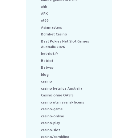
ahh
APK
at99
Aviamasters
Bdmbet Casino
Best Pokies Net Slot Games
Australia 2026
bet-riot.fr
Betriot
Betway
blog
casino
casino betalice Australia
Casino ohne OASIS
casino utan svensk licens
casino-game
casino-online
casino-play
casino-slot
casino/gambling