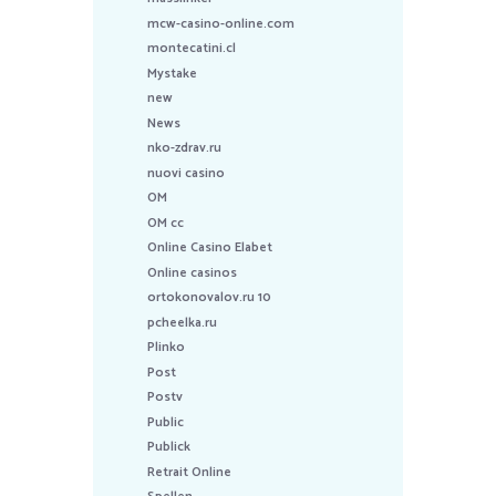
mcw-casino-online.com
montecatini.cl
Mystake
new
News
nko-zdrav.ru
nuovi casino
OM
OM cc
Online Casino Elabet
Online casinos
ortokonovalov.ru 10
pcheelka.ru
Plinko
Post
Postv
Public
Publick
Retrait Online