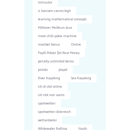
Instructor
is basswin casino legit
learning mathematical concepts
Millioner Meilleurs Jeux
more chilli pokie machine
mostbet bonus
Online
PayID Pokies $10 Real Money
penalty unlimited demo
pistolo
playid
River Kayaking
Sea Kayaking
siti di slot online
siti slot non aams
sportwetten
sportwetten österreich
wettanbieter
Whitewater Rafting
Youth