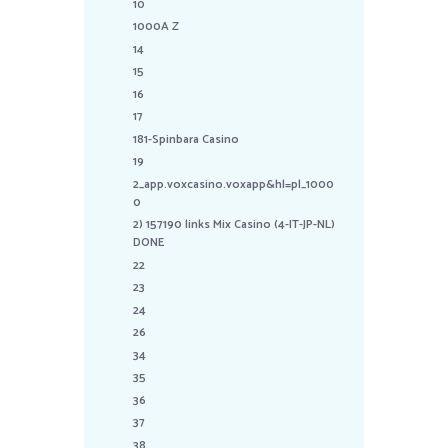
10
1000A Z
14
15
16
17
181-Spinbara Casino
19
2_app.voxcasino.voxapp&hl=pl_1000
0
2) 157190 links Mix Casino (4-IT-JP-NL)
DONE
22
23
24
26
34
35
36
37
38