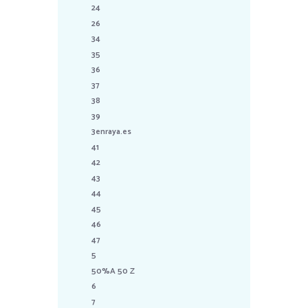
24
26
34
35
36
37
38
39
3enraya.es
41
42
43
44
45
46
47
5
50%A 50 Z
6
7