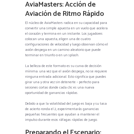
AviaMasters: Acción de
Aviación de Ritmo Rápido
El núcleo de AviaMasters radica en su capacidad para
convertir una simple apuesta en un vuelo que acelera
el corazón y termina en un instante. Los jugadores
colocan una apuesta, eligen una de cuatro
configuraciones de velocidad y luego observan cómo el
avión despega en un camino aleatorio que puede
terminar en triunfo o en un splash.
La belleza de este formato es su curva de decisión
mínima: una vez que el avión despega, no se requiere
ninguna entrada adicional. Esto significa que puedes
girar una y otra vez sin detenerte – perfecto para
sesiones cortas donde cada clic es una nueva
oportunidad de ganancias rápidas.
Debido a que la volatilidad del juego es baja y su tasa
de acierto ronda el 2, experimentarás ganancias
pequeñas frecuentes que ayudan a mantener el
impulso durante esos ráfagas rápidas de juego.
Preparando el Escenario: