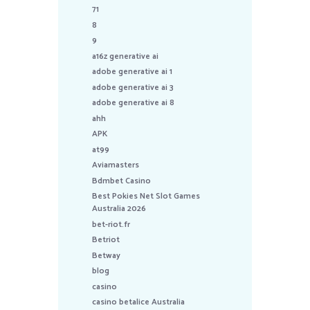
71
8
9
a16z generative ai
adobe generative ai 1
adobe generative ai 3
adobe generative ai 8
ahh
APK
at99
Aviamasters
Bdmbet Casino
Best Pokies Net Slot Games
Australia 2026
bet-riot.fr
Betriot
Betway
blog
casino
casino betalice Australia