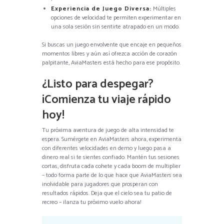
Experiencia de Juego Diversa:
Múltiples
opciones de velocidad te permiten experimentar en
una sola sesión sin sentirte atrapado en un modo.
Si buscas un juego envolvente que encaje en pequeños
momentos libres y aún así ofrezca acción de corazón
palpitante, AviaMasters está hecho para ese propósito.
¿Listo para despegar?
¡Comienza tu viaje rápido
hoy!
Tu próxima aventura de juego de alta intensidad te
espera. Sumérgete en AviaMasters ahora, experimenta
con diferentes velocidades en demo y luego pasa a
dinero real si te sientes confiado. Mantén tus sesiones
cortas, disfruta cada cohete y cada boom de multiplier
– todo forma parte de lo que hace que AviaMasters sea
inolvidable para jugadores que prosperan con
resultados rápidos. Deja que el cielo sea tu patio de
recreo – ¡lanza tu próximo vuelo ahora!