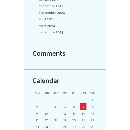
décembre 2024
septembre 2024
août 2024
mars 2024
décembre 2023
Comments
Calendar
DIM
LUN
MAR
MER
JEU
VEN
SAM
1
2
3
4
5
6
7
8
9
10
11
12
13
14
15
16
17
18
19
20
21
22
23
24
25
26
27
28
29