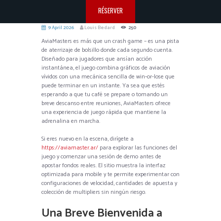
RÉSERVER
9 April 2026
Louis Bedard
250
AviaMasters es más que un crash game – es una pista
de aterrizaje de bolsillo donde cada segundo cuenta.
Diseñado para jugadores que ansían acción
instantánea, el juego combina gráficos de aviación
vívidos con una mecánica sencilla de win‑or‑lose que
puede terminar en un instante. Ya sea que estés
esperando a que tu café se prepare o tomando un
breve descanso entre reuniones, AviaMasters ofrece
una experiencia de juego rápida que mantiene la
adrenalina en marcha.
Si eres nuevo en la escena, dirígete a
https://aviamaster.ar/
para explorar las funciones del
juego y comenzar una sesión de demo antes de
apostar fondos reales. El sitio muestra la interfaz
optimizada para mobile y te permite experimentar con
configuraciones de velocidad, cantidades de apuesta y
colección de multipliers sin ningún riesgo.
Una Breve Bienvenida a