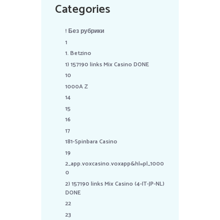
Categories
! Без рубрики
1
1. Betzino
1) 157190 links Mix Casino DONE
10
1000A Z
14
15
16
17
181-Spinbara Casino
19
2_app.voxcasino.voxapp&hl=pl_1000
0
2) 157190 links Mix Casino (4-IT-JP-NL)
DONE
22
23