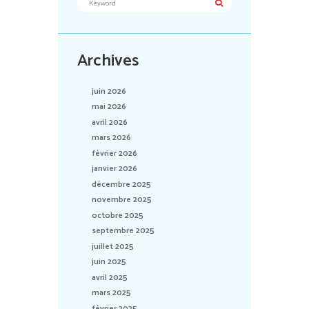
Archives
juin 2026
mai 2026
avril 2026
mars 2026
février 2026
janvier 2026
décembre 2025
novembre 2025
octobre 2025
septembre 2025
juillet 2025
juin 2025
avril 2025
mars 2025
février 2025