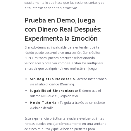
exactamente lo que hace que las sesiones cortas y de
alta intensidad sean tan atractivas.
Prueba en Demo, Juega
con Dinero Real Después:
Experimenta la Emoción
El modo demo es invaluable para entender qué tan
rápido puede desarrollarse una sesión. Con créditos
FUN ilimitados, puedes practicar seleccionando
velocidades y observar cómo se apilan los multipliers
antes de que cualquier dinero real esté en juego.
Sin Registro Necesario:
Acceso instantáneo
vía el sitio oficial de BGaming.
Jugabilidad Sincronizada:
El demo usa el
mismo RNG que el juego en vivo.
Modo Tutorial:
Te guía a través de un ciclo de
vuelo en detalle.
Esta experiencia práctica te ayuda a evaluar cuántas
rondas puedes encajar cómodamente en una ventana
de cinco minutos y qué velocidad prefieres para