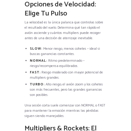
Opciones de Velocidad:
Elige Tu Pulso
La velocidad es la única palanca que controlas sobre
el resultado del vuelo. Determina qué tan rápido el
avión asciende y cuántos multipliers puede recoger
antes de una decisión de aterrizaje inevitable.
SLOW:
Menor riesgo, menos cohetes – ideal si
buscas ganancias constantes.
NORMAL:
Ritmo predeterminado –
riesgo/recompensa equilibrados.
FAST:
Riesgo moderado con mayor potencial de
multipliers grandes.
TURBO:
Alto riesgo; el avión zoom y los cohetes
son más frecuentes, pero las grandes ganancias
son posibles.
Una sesión corta suele comenzar con NORMAL o FAST
para mantener la emoción mientras las pérdidas
siguen siendo manejables.
Multipliers & Rockets: El