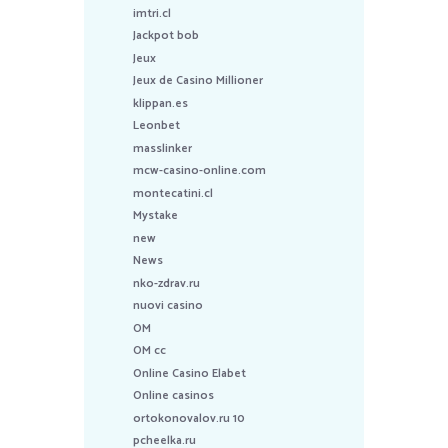
imtri.cl
Jackpot bob
Jeux
Jeux de Casino Millioner
klippan.es
Leonbet
masslinker
mcw-casino-online.com
montecatini.cl
Mystake
new
News
nko-zdrav.ru
nuovi casino
OM
OM cc
Online Casino Elabet
Online casinos
ortokonovalov.ru 10
pcheelka.ru