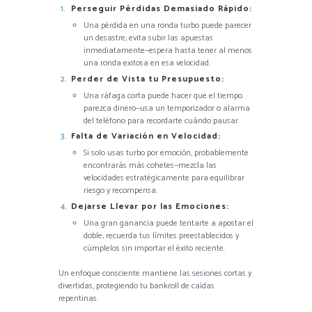
Perseguir Pérdidas Demasiado Rápido:
Una pérdida en una ronda turbo puede parecer
un desastre; evita subir las apuestas
inmediatamente—espera hasta tener al menos
una ronda exitosa en esa velocidad.
Perder de Vista tu Presupuesto:
Una ráfaga corta puede hacer que el tiempo
parezca dinero—usa un temporizador o alarma
del teléfono para recordarte cuándo pausar.
Falta de Variación en Velocidad:
Si solo usas turbo por emoción, probablemente
encontrarás más cohetes—mezcla las
velocidades estratégicamente para equilibrar
riesgo y recompensa.
Dejarse Llevar por las Emociones:
Una gran ganancia puede tentarte a apostar el
doble; recuerda tus límites preestablecidos y
cúmplelos sin importar el éxito reciente.
Un enfoque consciente mantiene las sesiones cortas y
divertidas, protegiendo tu bankroll de caídas
repentinas.