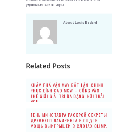
удовольствие от игры.
About
Louis Bedard
Related Posts
KHÁM PHÁ VẬN MAY BẤT TẬN, CHINH
PHỤC ĐỈNH CAO MCW – CỔNG VÀO
THẾ GIỚI GIẢI TRÍ ĐA DẠNG, NƠI TRẢI
NGH
ТЕНЬ МИНОТАВРА РАСКРОЙ СЕКРЕТЫ
ДРЕВНЕГО ЛАБИРИНТА И ОЩУТИ
МОЩЬ ВЫИГРЫШЕЙ В СЛОТАХ OLIMP.