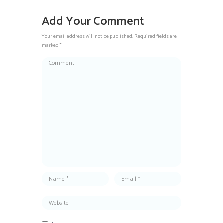
Add Your Comment
Your email address will not be published. Required fields are
marked *