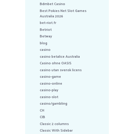
Bdmbet Casino
Best Pokies Net Slot Games
Australia 2026
bet-riot.fr
Betriot
Betway
blog
casino
casino betalice Australia
Casino ohne OASIS
casino utan svensk licens
casino-game
casino-online
casino-play
casino-slot
casino/gambling
CH
CIB
Classic 2 columns
Classic With Sidebar