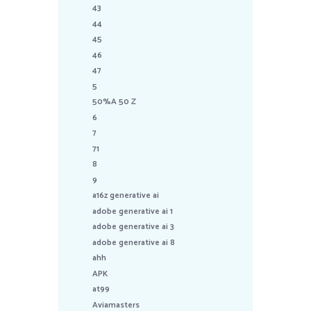
43
44
45
46
47
5
50%A 50 Z
6
7
71
8
9
a16z generative ai
adobe generative ai 1
adobe generative ai 3
adobe generative ai 8
ahh
APK
at99
Aviamasters