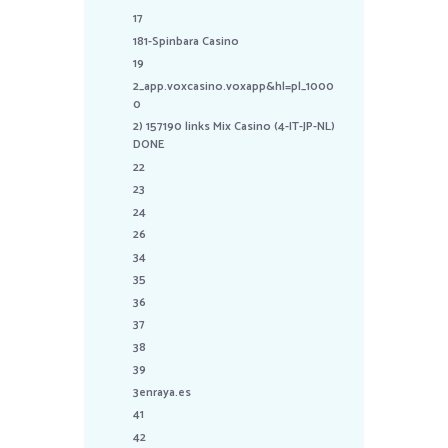
17
181-Spinbara Casino
19
2_app.voxcasino.voxapp&hl=pl_1000
0
2) 157190 links Mix Casino (4-IT-JP-NL)
DONE
22
23
24
26
34
35
36
37
38
39
3enraya.es
41
42