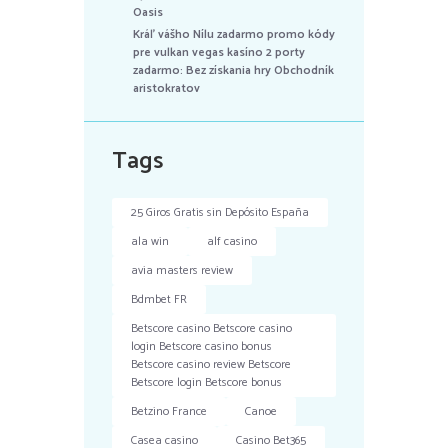
Oasis
Kráľ vášho Nílu zadarmo promo kódy
pre vulkan vegas kasíno 2 porty
zadarmo: Bez získania hry Obchodník
aristokratov
Tags
25 Giros Gratis sin Depósito España
ala win
alf casino
avia masters review
Bdmbet FR
Betscore casino Betscore casino
login Betscore casino bonus
Betscore casino review Betscore
Betscore login Betscore bonus
Betzino France
Canoe
Casea casino
Casino Bet365