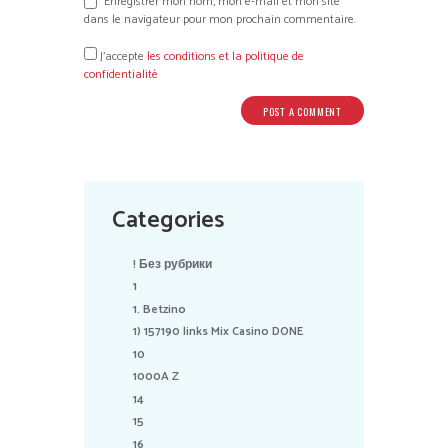
Enregistrer mon nom, mon e-mail et mon site
dans le navigateur pour mon prochain commentaire.
J’accepte
les conditions et la politique de
confidentialité
Categories
! Без рубрики
1
1. Betzino
1) 157190 links Mix Casino DONE
10
1000A Z
14
15
16