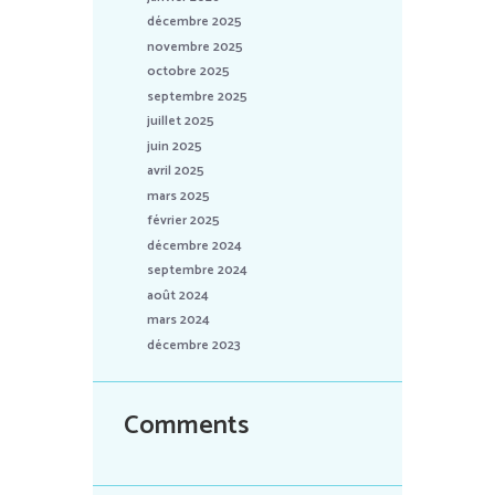
décembre 2025
novembre 2025
octobre 2025
septembre 2025
juillet 2025
juin 2025
avril 2025
mars 2025
février 2025
décembre 2024
septembre 2024
août 2024
mars 2024
décembre 2023
Comments