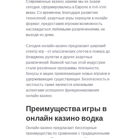
Современные казино, какими мы их знаем
сегодня, сформировались в Европе в XVII-XVIII
веках. Со временем, благодаря развитию
технологий, азартные игры перешли в онлайн
формат, предоставив игрокам возможность
наслаждаться любимыми развлечениями, не
выходя из дома.
Сегодня онлайн казино предлагают широкий
спектр игр – от классических слотов и покера до
блэкджека, рулетки и других азартных
развлечений. Важной частью этой индустрии
стали различные программы лояльности,
бонусы и акции, привлекающие новых игроков и
удерживающие существующих. Безопасность и
честность также являются ключевыми
аспектами успешного функционирования
онлайн казино.
Преимущества игры в
онлайн казино водка
Онлайн казино предлагают бесспорные
преимущества по сравнению с традиционными