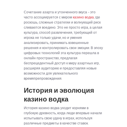
Сочетание азарта и утонченного вкуса – это
часто ассоциируется с миром
казино водка
, где
роскошь, сложные стратегии и волнующий риск
сливаются воедино. Это не просто игра, а целая
культура, способ развлечения, требующий от
игрока не только удачи, но и умения
анализировать, принимать взвешенные
решения и контролировать свои эмоции. В эпоху
цифровых технологий эта культура перешла в
онлайн пространство, предлагая
беспрецедентный доступ к миру азартных игр,
расширяя аудиторию и предоставляя новые
возможности для увлекательного
времяпрепровождения.
История и эволюция
казино водка
История казино водка уходит корнями в
глубокую древность, когда люди впервые начали
испытывать свою удачу в играх, используя
различные предметы в качестве ставок.