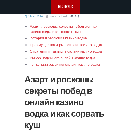
RÉSERVER
1 May 2026
Louis Bedard
247
Азарт и роскошь: секреты побед в онлайн
казино водка и как сорвать куш
История и эволюция казино водка
Преимущества игры в онлайн казино водка
Стратегии и тактики в онлайн казино водка
Выбор надежного онлайн казино водка
Тенденции развития онлайн казино водка
Азарт и роскошь:
секреты побед в
онлайн казино
водка и как сорвать
куш