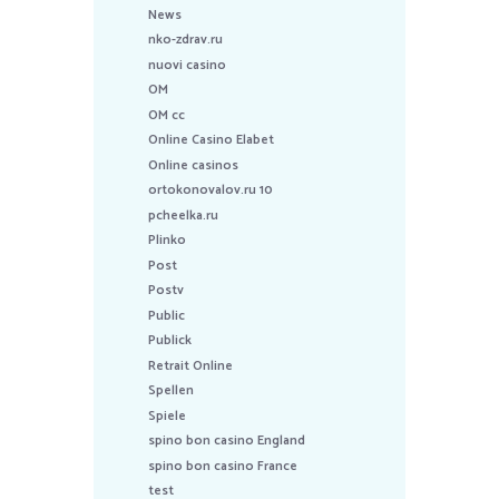
News
nko-zdrav.ru
nuovi casino
OM
OM cc
Online Casino Elabet
Online casinos
ortokonovalov.ru 10
pcheelka.ru
Plinko
Post
Postv
Public
Publick
Retrait Online
Spellen
Spiele
spino bon casino England
spino bon casino France
test