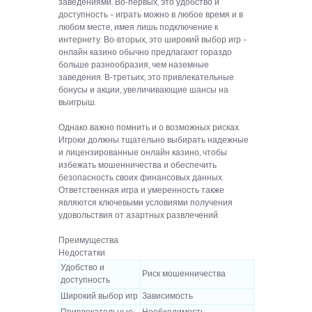
заведениями. Во-первых, это удобство и
доступность – играть можно в любое время и в
любом месте, имея лишь подключение к
интернету. Во-вторых, это широкий выбор игр –
онлайн казино обычно предлагают гораздо
больше разнообразия, чем наземные
заведения. В-третьих, это привлекательные
бонусы и акции, увеличивающие шансы на
выигрыш.
Однако важно помнить и о возможных рисках.
Игроки должны тщательно выбирать надежные
и лицензированные онлайн казино, чтобы
избежать мошенничества и обеспечить
безопасность своих финансовых данных.
Ответственная игра и умеренность также
являются ключевыми условиями получения
удовольствия от азартных развлечений.
Преимущества
Недостатки
Удобство и
Риск мошенничества
доступность
Широкий выбор игр
Зависимость