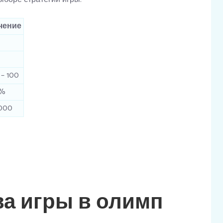
чение
 – 100
5%
,000
а игры в олимп