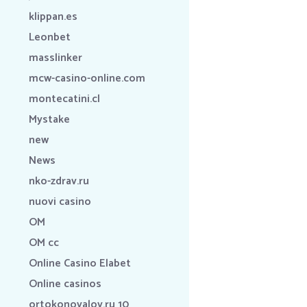
klippan.es
Leonbet
masslinker
mcw-casino-online.com
montecatini.cl
Mystake
new
News
nko-zdrav.ru
nuovi casino
OM
OM cc
Online Casino Elabet
Online casinos
ortokonovalov.ru 10