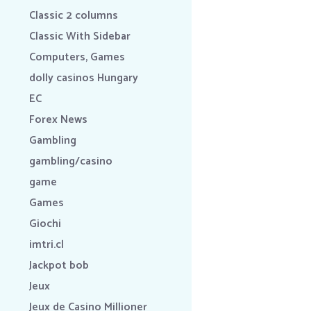
Classic 2 columns
Classic With Sidebar
Computers, Games
dolly casinos Hungary
EC
Forex News
Gambling
gambling/casino
game
Games
Giochi
imtri.cl
Jackpot bob
Jeux
Jeux de Casino Millioner