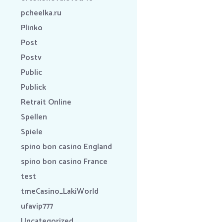
pcheelka.ru
Plinko
Post
Postv
Public
Publick
Retrait Online
Spellen
Spiele
spino bon casino England
spino bon casino France
test
tmeCasino_LakiWorld
ufavip777
Uncategorized