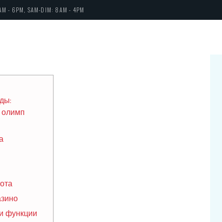
AM - 6PM, SAM-DIM: 8AM - 4PM
ды:
 олимп
а
лота
азино
и функции