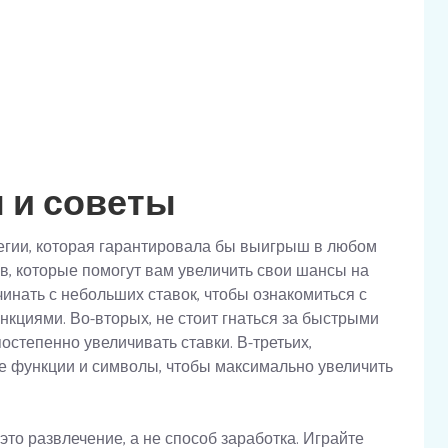
 и советы
егии, которая гарантировала бы выигрыш в любом
ов, которые помогут вам увеличить свои шансы на
чинать с небольших ставок, чтобы ознакомиться с
кциями. Во-вторых, не стоит гнаться за быстрыми
остепенно увеличивать ставки. В-третьих,
е функции и символы, чтобы максимально увеличить
это развлечение, а не способ заработка. Играйте