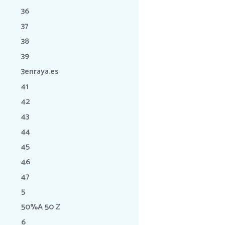
36
37
38
39
3enraya.es
41
42
43
44
45
46
47
5
50%A 50 Z
6