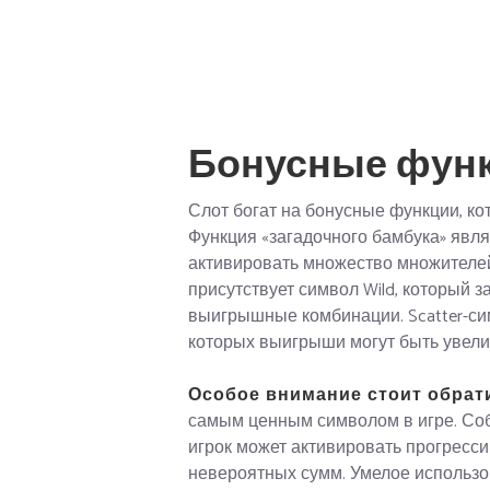
Бонусные функ
Слот богат на бонусные функции, к
Функция «загадочного бамбука» явля
активировать множество множителей 
присутствует символ Wild, который 
выигрышные комбинации. Scatter-си
которых выигрыши могут быть увелич
Особое внимание стоит обрат
самым ценным символом в игре. Соб
игрок может активировать прогресси
невероятных сумм. Умелое использо