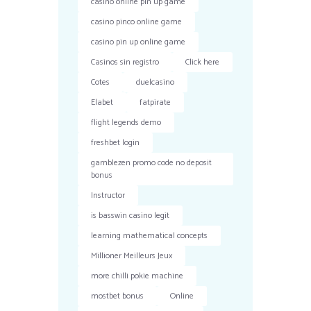
casino online pin up game
casino pinco online game
casino pin up online game
Casinos sin registro
Click here
Cotes
duelcasino
Elabet
fatpirate
flight legends demo
freshbet login
gamblezen promo code no deposit
bonus
Instructor
is basswin casino legit
learning mathematical concepts
Millioner Meilleurs Jeux
more chilli pokie machine
mostbet bonus
Online