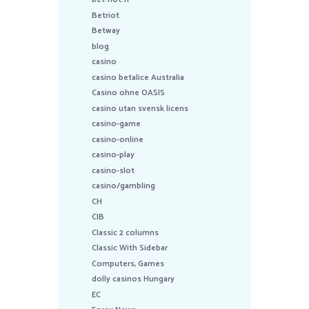
Betriot
Betway
blog
casino
casino betalice Australia
Casino ohne OASIS
casino utan svensk licens
casino-game
casino-online
casino-play
casino-slot
casino/gambling
CH
CIB
Classic 2 columns
Classic With Sidebar
Computers, Games
dolly casinos Hungary
EC