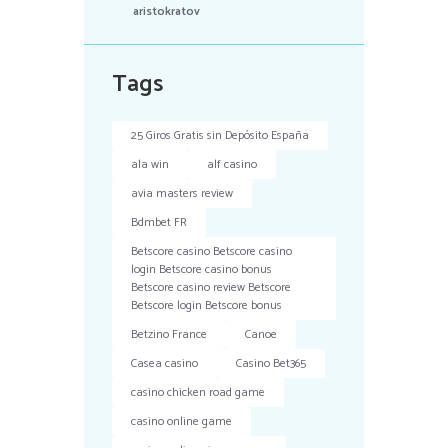
aristokratov
Tags
25 Giros Gratis sin Depósito España
ala win
alf casino
avia masters review
Bdmbet FR
Betscore casino Betscore casino
login Betscore casino bonus
Betscore casino review Betscore
Betscore login Betscore bonus
Betzino France
Canoe
Casea casino
Casino Bet365
casino chicken road game
casino online game