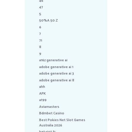
46
47
5
50%A 50 Z
6
7
71
8
9
a16z generative ai
adobe generative ai 1
adobe generative ai 3
adobe generative ai 8
ahh
APK
at99
Aviamasters
Bdmbet Casino
Best Pokies Net Slot Games
Australia 2026
bet-riot.fr