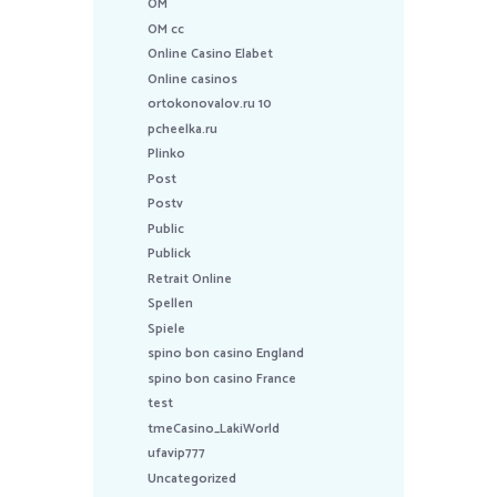
OM
OM cc
Online Casino Elabet
Online casinos
ortokonovalov.ru 10
pcheelka.ru
Plinko
Post
Postv
Public
Publick
Retrait Online
Spellen
Spiele
spino bon casino England
spino bon casino France
test
tmeCasino_LakiWorld
ufavip777
Uncategorized