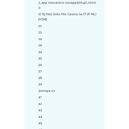
2_app.voxcasino.voxapp&hl=pl_1000
0
2) 157190 links Mix Casino (4-IT-JP-NL)
DONE
22
23
24
26
34
35
36
37
38
39
3enraya.es
41
42
43
44
45