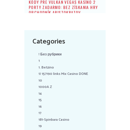
KÓDY PRE VULKAN VEGAS KASÍNO 2
PORTY ZADARMO: BEZ ZÍSKANIA HRY
OBCHODNÍK ARISTOKRATOV
Categories
! Без рубрики
1
1. Betzino
1) 157190 links Mix Casino DONE
10
1000A Z
14
15
16
17
181-Spinbara Casino
19