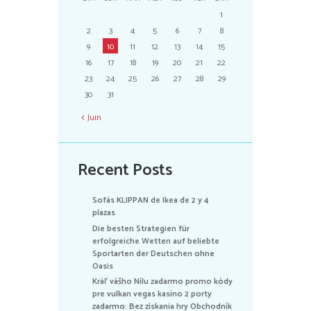
1
2
3
4
5
6
7
8
9
10
11
12
13
14
15
16
17
18
19
20
21
22
23
24
25
26
27
28
29
30
31
Juin
Recent Posts
Sofás KLIPPAN de Ikea de 2 y 4
plazas
Die besten Strategien für
erfolgreiche Wetten auf beliebte
Sportarten der Deutschen ohne
Oasis
Kráľ vášho Nílu zadarmo promo kódy
pre vulkan vegas kasíno 2 porty
zadarmo: Bez získania hry Obchodník