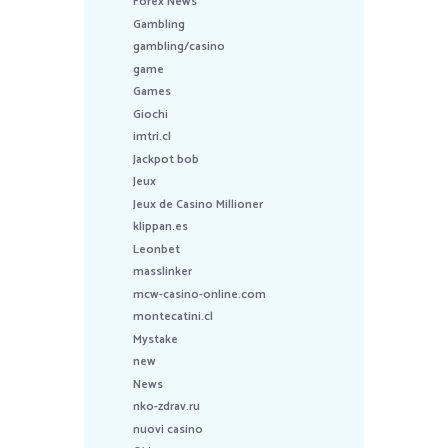
Forex News
Gambling
gambling/casino
game
Games
Giochi
imtri.cl
Jackpot bob
Jeux
Jeux de Casino Millioner
klippan.es
Leonbet
masslinker
mcw-casino-online.com
montecatini.cl
Mystake
new
News
nko-zdrav.ru
nuovi casino