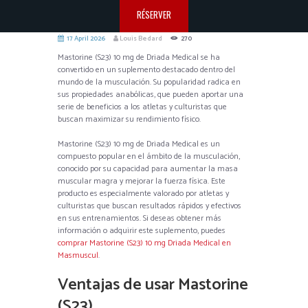
RÉSERVER
17 April 2026
Louis Bedard
270
Mastorine (S23) 10 mg de Driada Medical se ha
convertido en un suplemento destacado dentro del
mundo de la musculación. Su popularidad radica en
sus propiedades anabólicas, que pueden aportar una
serie de beneficios a los atletas y culturistas que
buscan maximizar su rendimiento físico.
Mastorine (S23) 10 mg de Driada Medical es un
compuesto popular en el ámbito de la musculación,
conocido por su capacidad para aumentar la masa
muscular magra y mejorar la fuerza física. Este
producto es especialmente valorado por atletas y
culturistas que buscan resultados rápidos y efectivos
en sus entrenamientos. Si deseas obtener más
información o adquirir este suplemento, puedes
comprar Mastorine (S23) 10 mg Driada Medical en
Masmuscul
.
Ventajas de usar Mastorine
(S23)