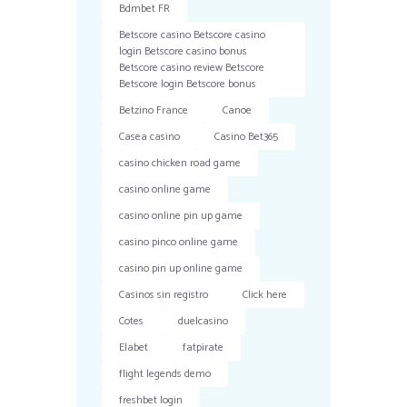
Bdmbet FR
Betscore casino Betscore casino
login Betscore casino bonus
Betscore casino review Betscore
Betscore login Betscore bonus
Betzino France
Canoe
Casea casino
Casino Bet365
casino chicken road game
casino online game
casino online pin up game
casino pinco online game
casino pin up online game
Casinos sin registro
Click here
Cotes
duelcasino
Elabet
fatpirate
flight legends demo
freshbet login