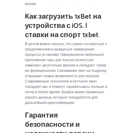
игрока.
Как загрузить 1xBet на
устройства с iOS. |
ставки на спорт 1xbet
В целом можно сказать, что нужно согласиться с
предложением и дождаться завершения
процесса установки. Официальное мобильное
приложение 1xbet для Android полностью
заменяет десктопную версию и обладает таким
же функционалом. Скачивание 1xbet на Андроид
открывает новые возможности для игроков!
Современные технологии в беттинге явно
порадуют вас и помогут зарабатывать больше и
легче в любое время. Крайне важно правильно
указать данные, которые понадобятся для
дальнейшей идентификации.
Гарантия
безопасности и