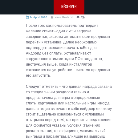
RÉSERVER
14 April 2026
Louis Bedard
234
После того как пользователь подтвердит
желание скачать один xBet и загрузка
завершится, система автоматически предложит
перейти к установке. Далее необходимо
подтвердить желание скачать 1хБет для
Андроид без оплаты.
Устанавливают
загруженное этим методом ПО стандартно,
инструкция выше,. Когда инсталлятор
сохранится на устройстве — система предложит
его запустить.
Следует отметить — что данная награда связана
со специальным разделом казино и
предназначена для игры в определенные
слоты, карточные или настольные игры. Иногда
данная акция включает в себя вейджер (поэтому
стоит тщательно ознакомиться с условиями
отыгрыша перед тем), как принять предложение.
Для фрибетов указаны условия (такие как
размер ставки), коэффициент, максимальный
выигрыш и параметры, влиящие на выигрыш