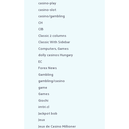
casino-play
casino-slot
casino/gambling
CH
CIB
Classic 2 columns
Classic With Sidebar
Computers, Games
dolly casinos Hungary
EC
Forex News
Gambling
gambling/casino
game
Games
Giochi
imtri.cl
Jackpot bob
Jeux
Jeux de Casino Millioner