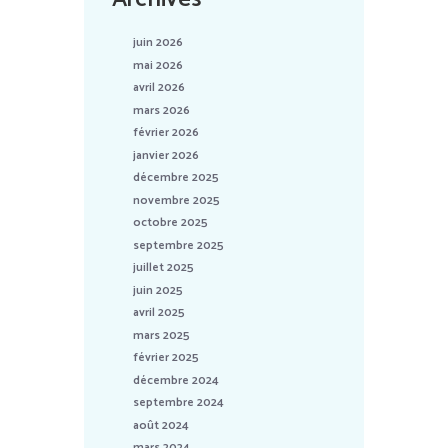
juin 2026
mai 2026
avril 2026
mars 2026
février 2026
janvier 2026
décembre 2025
novembre 2025
octobre 2025
septembre 2025
juillet 2025
juin 2025
avril 2025
mars 2025
février 2025
décembre 2024
septembre 2024
août 2024
mars 2024