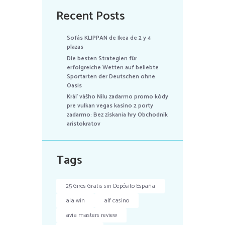
Recent Posts
Sofás KLIPPAN de Ikea de 2 y 4
plazas
Die besten Strategien für
erfolgreiche Wetten auf beliebte
Sportarten der Deutschen ohne
Oasis
Kráľ vášho Nílu zadarmo promo kódy
pre vulkan vegas kasíno 2 porty
zadarmo: Bez získania hry Obchodník
aristokratov
Tags
25 Giros Gratis sin Depósito España
ala win
alf casino
avia masters review