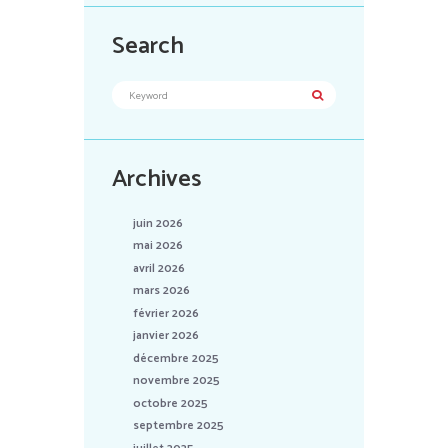
Search
Archives
juin 2026
mai 2026
avril 2026
mars 2026
février 2026
janvier 2026
décembre 2025
novembre 2025
octobre 2025
septembre 2025