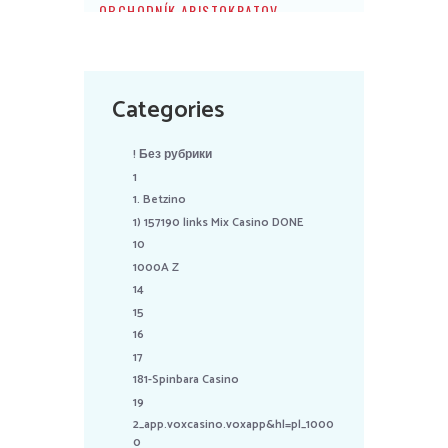
OBCHODNÍK ARISTOKRATOV
Categories
! Без рубрики
1
1. Betzino
1) 157190 links Mix Casino DONE
10
1000A Z
14
15
16
17
181-Spinbara Casino
19
2_app.voxcasino.voxapp&hl=pl_1000
0