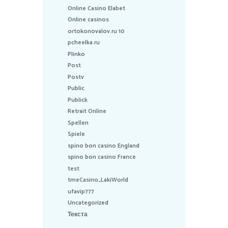
Online Casino Elabet
Online casinos
ortokonovalov.ru 10
pcheelka.ru
Plinko
Post
Postv
Public
Publick
Retrait Online
Spellen
Spiele
spino bon casino England
spino bon casino France
test
tmeCasino_LakiWorld
ufavip777
Uncategorized
Текста