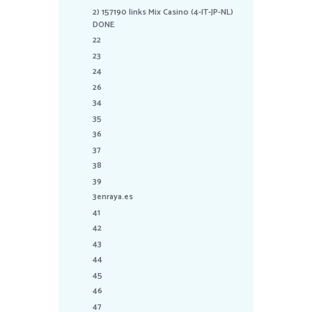
2) 157190 links Mix Casino (4-IT-JP-NL)
DONE
22
23
24
26
34
35
36
37
38
39
3enraya.es
41
42
43
44
45
46
47