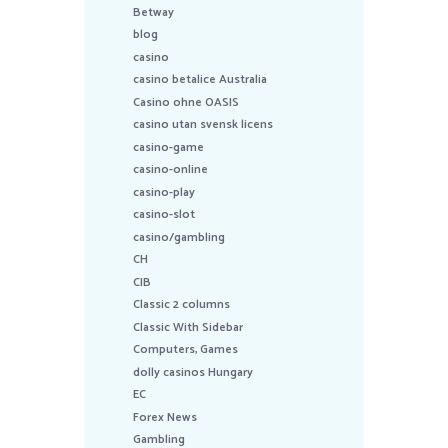
Betway
blog
casino
casino betalice Australia
Casino ohne OASIS
casino utan svensk licens
casino-game
casino-online
casino-play
casino-slot
casino/gambling
CH
CIB
Classic 2 columns
Classic With Sidebar
Computers, Games
dolly casinos Hungary
EC
Forex News
Gambling