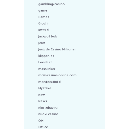
gambling/casino
game
Games
Giochi
imtri.cl
Jackpot bob
Jeux
Jeux de Casino Millioner
klippan.es
Leonbet
masslinker
mcw-casino-online.com
montecatini.cl
Mystake
new
News
nko-zdrav.ru
nuovi casino
OM
OM cc