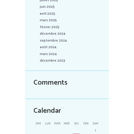
juillet 2025
juin 2025
avril 2025
mars 2025
février 2025
décembre 2024
septembre 2024
août 2024
mars 2024
décembre 2023
Comments
Calendar
DIM
LUN
MAR
MER
JEU
VEN
SAM
1