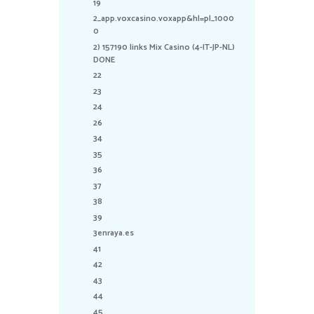
19
2_app.voxcasino.voxapp&hl=pl_1000
0
2) 157190 links Mix Casino (4-IT-JP-NL)
DONE
22
23
24
26
34
35
36
37
38
39
3enraya.es
41
42
43
44
45