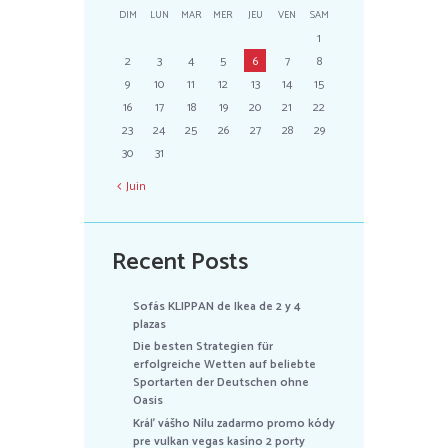
DIM
LUN
MAR
MER
JEU
VEN
SAM
1
2
3
4
5
6
7
8
9
10
11
12
13
14
15
16
17
18
19
20
21
22
23
24
25
26
27
28
29
30
31
Juin
Recent Posts
Sofás KLIPPAN de Ikea de 2 y 4
plazas
Die besten Strategien für
erfolgreiche Wetten auf beliebte
Sportarten der Deutschen ohne
Oasis
Kráľ vášho Nílu zadarmo promo kódy
pre vulkan vegas kasíno 2 porty