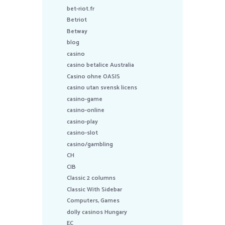
bet-riot.fr
Betriot
Betway
blog
casino
casino betalice Australia
Casino ohne OASIS
casino utan svensk licens
casino-game
casino-online
casino-play
casino-slot
casino/gambling
CH
CIB
Classic 2 columns
Classic With Sidebar
Computers, Games
dolly casinos Hungary
EC