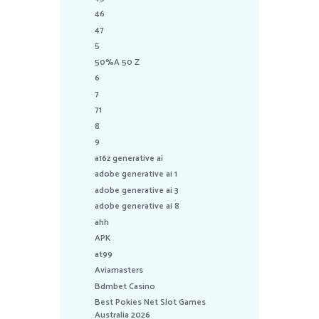
46
47
5
50%A 50 Z
6
7
71
8
9
a16z generative ai
adobe generative ai 1
adobe generative ai 3
adobe generative ai 8
ahh
APK
at99
Aviamasters
Bdmbet Casino
Best Pokies Net Slot Games
Australia 2026