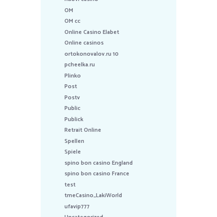
OM
OM cc
Online Casino Elabet
Online casinos
ortokonovalov.ru 10
pcheelka.ru
Plinko
Post
Postv
Public
Publick
Retrait Online
Spellen
Spiele
spino bon casino England
spino bon casino France
test
tmeCasino_LakiWorld
ufavip777