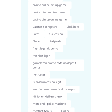
casino online pin up game
casino pinco online game
casino pin up online game
Casinos sin registro
Click here
Cotes
duelcasino
Elabet
fatpirate
flight legends demo
freshbet login
gamblezen promo code no deposit
bonus
Instructor
is basswin casino legit
learning mathematical concepts
Millioner Meilleurs Jeux
more chilli pokie machine
mostbet bonus
Online