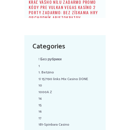
KRÁĽ VÁŠHO NÍLU ZADARMO PROMO
KÓDY PRE VULKAN VEGAS KASÍNO 2
PORTY ZADARMO: BEZ ZÍSKANIA HRY
OBCHODNÍK ARISTOKRATOV
Categories
! Без рубрики
1
1. Betzino
1) 157190 links Mix Casino DONE
10
1000A Z
14
15
16
17
181-Spinbara Casino