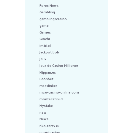
Forex News
Gambling
gambling/casino
game
Games
Giochi
imtri.cl
Jackpot bob
Jeux
Jeux de Casino Millioner
klippan.es
Leonbet
masslinker
mcw-casino-online.com
montecatini.cl
Mystake
new
News
nko-zdrav.ru
nuovi casino