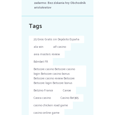
zadarmo: Bez získania hry Obchodník
aristokratov
Tags
25 Giros Gratis sin Depósito España
ala win
alf casino
avia masters review
Bdmbet FR
Betscore casino Betscore casino
login Betscore casino bonus
Betscore casino review Betscore
Betscore login Betscore bonus
Betzino France
Canoe
Casea casino
Casino Bet365
casino chicken road game
casino online game