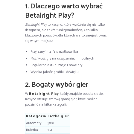
1. Dlaczego warto wybrać
Betalright Play?
Betalright Play
to kasyno, które wyróżnia się nie tylko
designem, ale także funkcjonalnością. Oto kilka
kluczowych powodów, dla których warto zarejestrować
się w tym miejscu:
Przyjazny interfejs użytkownika
Możliwość gry na urządzeniach mobilnych
Regularne aktualizacje i nowe gry
Wysoka jakość grafiki i dźwięku
2. Bogaty wybór gier
W
Betalright Play
każdy znajdzie coś dla siebie.
Kasyno oferuje szeroką gamę gier, które można
podzielić na kilka kategorii:
Kategoria
Liczba gier
Automaty
300+
Ruletka
15+