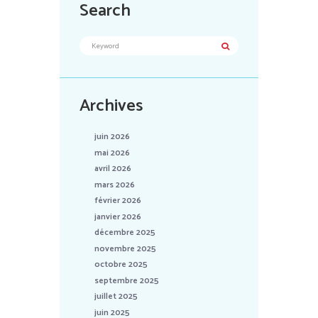
Search
Archives
juin 2026
mai 2026
avril 2026
mars 2026
février 2026
janvier 2026
décembre 2025
novembre 2025
octobre 2025
septembre 2025
juillet 2025
juin 2025