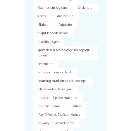
Casinos sin registro
Click here
Cotes
duelcasino
Elabet
fatpirate
flight legends demo
freshbet login
gamblezen promo code no deposit
bonus
Instructor
is basswin casino legit
learning mathematical concepts
Millioner Meilleurs Jeux
more chilli pokie machine
mostbet bonus
Online
PayID Pokies $10 Real Money
penalty unlimited demo