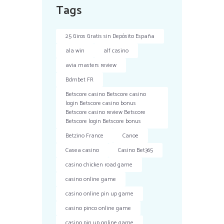
Tags
25 Giros Gratis sin Depósito España
ala win
alf casino
avia masters review
Bdmbet FR
Betscore casino Betscore casino
login Betscore casino bonus
Betscore casino review Betscore
Betscore login Betscore bonus
Betzino France
Canoe
Casea casino
Casino Bet365
casino chicken road game
casino online game
casino online pin up game
casino pinco online game
casino pin up online game