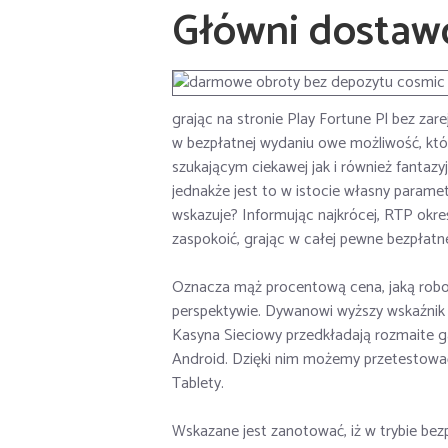
Główni dostaw
grając na stronie Play Fortune Pl bez za
w bezpłatnej wydaniu owe możliwość, 
szukającym ciekawej jak i również fantaz
jednakże jest to w istocie własny paramet
wskazuje? Informując najkrócej, RTP okre
zaspokoić, grając w całej pewne bezpłatne
Oznacza mąż procentową cena, jaką robot
perspektywie. Dywanowi wyższy wskaźnik
Kasyna Sieciowy przedkładają rozmaite 
Android. Dzięki nim możemy przetestować 
Tablety.
Wskazane jest zanotować, iż w trybie be