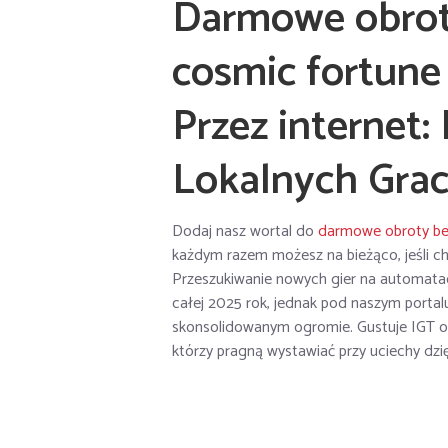
Darmowe obrot
cosmic fortune
Przez internet:
Lokalnych Gra
Dodaj nasz wortal do
darmowe obroty be
każdym razem możesz na bieżąco, jeśli ch
Przeszukiwanie nowych gier na automata
całej 2025 rok, jednak pod naszym portal
skonsolidowanym ogromie. Gustuje IGT o
którzy pragną wystawiać przy uciechy dzię