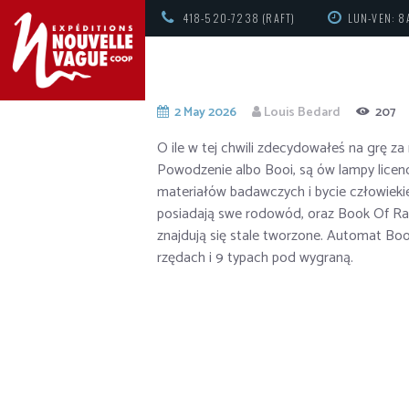
418-520-7238 (RAFT)
LUN-VEN: 8
2 May 2026
Louis Bedard
207
O ile w tej chwili zdecydowałeś na grę z
Powodzenie albo Booi, są ów lampy licen
materiałów badawczych i bycie człowiek
posiadają swe rodowód, oraz Book Of Ra z
znajdują się stale tworzone.
Automat Book
rzędach i 9 typach pod wygraną.