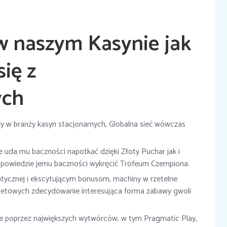
 w naszym Kasynie jak
się z
ych
w branży kasyn stacjonarnych, Globalna sieć wówczas
 uda mu baczności napotkać dzięki Złoty Puchar jak i
powiedzie jemu baczności wykręcić Trofeum Czempiona.
tycznej i ekscytującym bonusom, machiny w rzetelne
 netowych zdecydowanie interesująca forma zabawy gwoli
ne poprzez największych wytwórców, w tym Pragmatic Play,