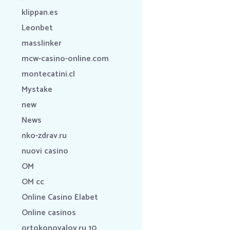
klippan.es
Leonbet
masslinker
mcw-casino-online.com
montecatini.cl
Mystake
new
News
nko-zdrav.ru
nuovi casino
OM
OM cc
Online Casino Elabet
Online casinos
ortokonovalov.ru 10