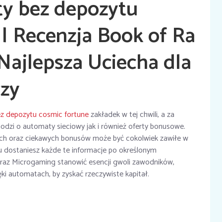
y bez depozytu
 | Recenzja Book of Ra
 Najlepsza Uciecha dla
czy
z depozytu cosmic fortune
zakładek w tej chwili, a za
odzi o automaty sieciowy jak i również oferty bonusowe.
ch oraz ciekawych bonusów może być cokolwiek zawiłe w
u dostaniesz każde te informacje po określonym
raz Microgaming stanowić esencji gwoli zawodników,
ki automatach, by zyskać rzeczywiste kapitał.