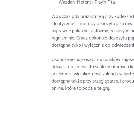
Wazdan, Netent i Play’n Fita.
Wówczas gdy oraz istnieją przy kodeksie 
identyczności metody depozytu jak i rów
naprawdę pokaźne. Załóżmy, że kasyno pr
regulaminie. Gracz dokonuje depozytu popr
dostępna tylko i wyłącznie do odwiedzen
Ukończenie najlepszych wzorników zapew
dokupić do jedenastu suplementarnych kul
przekracza wielokrotność zakładu w kartę.
dostępny także przy przeglądarce, i produ
online, które to podaje te grę.