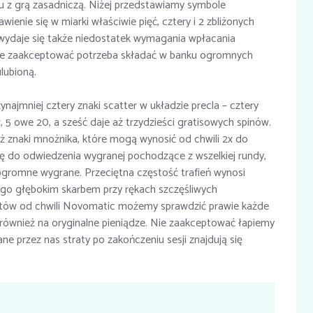
u z grą zasadniczą. Niżej przedstawiamy symbole
ienie się w miarki właściwie pięć, cztery i 2 zbliżonych
wydaje się także niedostatek wymagania wpłacania
r nie zaakceptować potrzeba składać w banku ogromnych
lubioną.
najmniej cztery znaki scatter w układzie precla – cztery
 5 owe 20, a sześć daje aż trzydzieści gratisowych spinów.
eż znaki mnożnika, które mogą wynosić od chwili 2x do
ię do odwiedzenia wygranej pochodzące z wszelkiej rundy,
ogromne wygrane. Przeciętna częstość trafień wynosi
i go głębokim skarbem przy rękach szczęśliwych
otów od chwili Novomatic możemy sprawdzić prawie każde
również na oryginalne pieniądze. Nie zaakceptować łapiemy
ne przez nas straty po zakończeniu sesji znajdują się