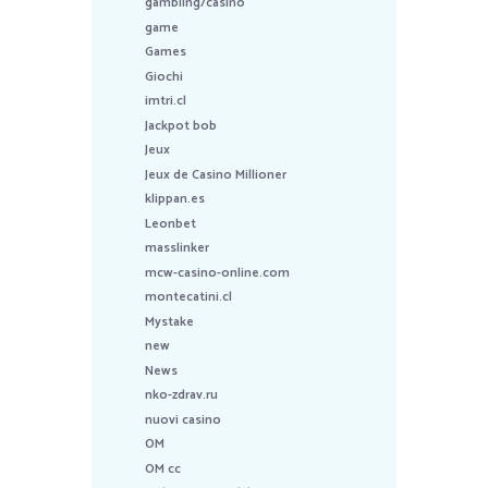
gambling/casino
game
Games
Giochi
imtri.cl
Jackpot bob
Jeux
Jeux de Casino Millioner
klippan.es
Leonbet
masslinker
mcw-casino-online.com
montecatini.cl
Mystake
new
News
nko-zdrav.ru
nuovi casino
OM
OM cc