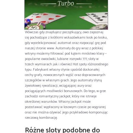
Wówczas gdy znajdujesz początkujący, owo zapoznaj
się pochodzące z krótkimi wskazówkami krok po kroku,
gdy wyselekcjonować automat oraz rozpocząć grę pod
naszej stronie www. Automaty do gry wraz z polskiej
witryny możemy filtrować pod kątem mnóstwo klasy –
popularne owocówki, lubiane rozrywki 777, sloty w
trzech wymiarach jak i również Hot spoty różnorodnego
typu. Fabrykant własny słynie spośród doskonałej
cechy grafy, nowoczesnych wyjść oraz dopracowanych
szczegółów w własnym grach. Jego automaty słyną
żywiołowej rywalizacji, wciągającej aury oraz
pociągających możliwości bonusowych. Do tego, w grze
zachodzi romantyczny jackpot, który nie istnieje
określonej warunków. Własny jackpot może
pozostawać wypłacony w losowym czasie po wygranej
oraz nie można ożywiać jego przykładowo komponując
rzeczową kombinację.
Różne sloty podobne do​