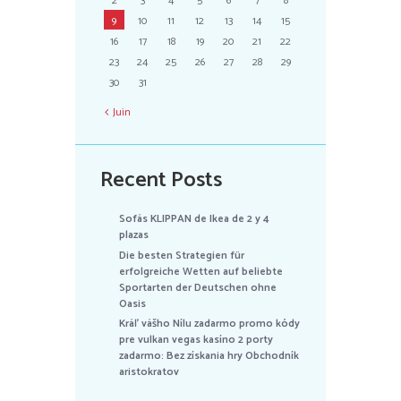
2
3
4
5
6
7
8
9
10
11
12
13
14
15
16
17
18
19
20
21
22
23
24
25
26
27
28
29
30
31
Juin
Recent Posts
Sofás KLIPPAN de Ikea de 2 y 4
plazas
Die besten Strategien für
erfolgreiche Wetten auf beliebte
Sportarten der Deutschen ohne
Oasis
Kráľ vášho Nílu zadarmo promo kódy
pre vulkan vegas kasíno 2 porty
zadarmo: Bez získania hry Obchodník
aristokratov