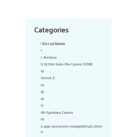
Categories
! Без рубрики
1
1. Betzino
1) 157190 links Mix Casino DONE
10
1000A Z
14
15
16
17
181-Spinbara Casino
19
2_app.voxcasino.voxapp&hl=pl_1000
0