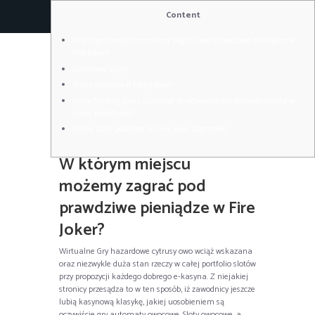
RÉSERVER
Content
25 April 2026
Louis Bedard
234
W którym miejscu możemy zagrać pod prawdziwe pieniądze w
Fire Joker?
Polecamy zatem odwiedzać nasz serwis
Darmowe spiny
systematycznie, na temat nie zaakceptować ominiesz
żadnej ofert, pochodzące z której to zamierzasz
Wpisz recenzje o Mega Joker
skorzystać. Hazard automaty bezpłatnie odróżniają się
Kiedy Smiling Joker automat do odwiedzenia rozrywki działa w
nawzajem grafiką, kłopotem, prawami jak i również
trybie mobilnym?
dostępnymi bonusami.
Użytkownikom wielokrotnie
Różne sloty podobne do​ Fire Joker darmowo​
niełatwo wydaje się zdecydować, którą grę dobrać.
W którym miejscu
możemy zagrać pod
prawdziwe pieniądze w Fire
Joker?
Wirtualne Gry hazardowe cytrusy owo wciąż wskazana
oraz niezwykle duża stan rzeczy w całej portfolio slotów
przy propozycji każdego dobrego e-kasyna. Z niejakiej
stronicy przesądza to w ten sposób, iż zawodnicy jeszcze
lubią kasynową klasykę, jakiej uosobieniem są
oczywiście gry automaty owocowe. Sloty owocowe, a