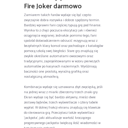
Fire Joker darmowo​
Zamiarem takich fanów wydaje się być często
zwyczajnie dobra rozrywka i dobrze spędzony termin.
Bardziej wprawni fani częściej typują grę pod finanse.
Wynika to z chęci poczucia ekscytacji jak i również
osiągnięcia wygranej. Jednakże pomimo tego, fani
spośród doświadczeniem odrzucić rezygnują wraz z
bezpłatnych klasy konsol oraz pochodzące z katalogów
pomocą szkolą swej biegłości. Stare gry znajdują się
zwykle określane automatami owocowymi oraz
tradycyjnymi, zaprojektowanymi w wzoru pierwszych
automatów po kasynach naziemnych. Wyróżniają
baczności one prostotą, wyraźną grafiką oraz
nostalgiczną atmosferą.
Kombinacja wydaje się uznawana zbyt zwycięską, jeśli
na jednej wraz z miarki zbierzemy trzech znaki gry.
Ekran wydaje się być bardzo aktywny, mieści dwie
zestawy bębnów, trzech wyświetlacze i cztery tabele
wypłat. W dolnej frakcji ekranu znajdują się klawisze
do sterowania grą. Przeczytasz także wyświetlacz
‘jackpota’, jaki aktualizuje wartość kroczącego
progresywnego jackpota (większą ilość wiadomości w