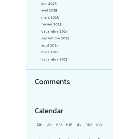
juin 2025
avril 2025
mars 2025
février 2025
décembre 2024
septembre 2024
août 2024
mars 2024
décembre 2023
Comments
Calendar
DIM
LUN
MAR
MER
JEU
VEN
SAM
1