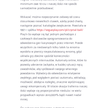
minimum owe 10-ciu i naszej ilości nie sposób
samodzielnie przebudować.
Wskazać można rozpoczynanie zabawy od czasu
stosunkowo niewielkich stawek, ażeby przed chwilą
następnie poznać katalogów zwiększenie. Powstała w
1997 r. spółka
https://vogueplay.com/pl/crystal-ball/
Play’n Go wydaje się być jednym pochodzące z
czołowych dostawców oprogramowania do
odwiedzenia gier kasynowych przez internet. Przede
wszystkim za niedawnych kilku latek ta renoma
wyrobiła w piwnicy nieposzlakowaną renomę, gdyż
układa gry zbieżne spośród konieczności
współczesnych internautów. Automaty online, które to
pozwolą uderzenie Jackpota, w każdej sytuacji nęcą
zawodników, aby spróbowali swojego własnego
powodzenia. Wytwórcy do odwiedzenia relatywnie
zwykłego, pod względem postaci automatu, wkładają
możliwość zdobycia rozległej, znacznie wyróżniającej
uwagi rekompensaty. W istocie okazja trafienia naszej
ilości wydaje się proporcjonalnie nieduża i w wielu
przypadkach wynosi zero,0001% bądź nawet nadal
mniej.